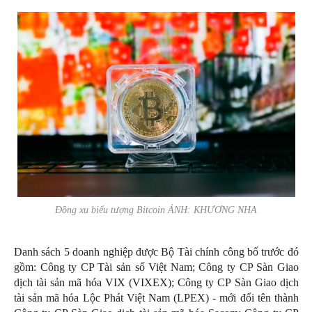
Đồng xu biểu tượng Bitcoin ẢNH: KHƯƠNG NHA
Danh sách 5 doanh nghiệp được Bộ Tài chính công bố trước đó
gồm: Công ty CP Tài sản số Việt Nam; Công ty CP Sàn Giao
dịch tài sản mã hóa VIX (VIXEX); Công ty CP Sàn Giao dịch
tài sản mã hóa Lộc Phát Việt Nam (LPEX) - mới đổi tên thành