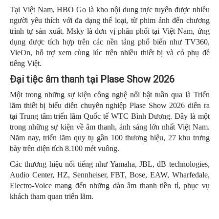
Tại Việt Nam, HBO Go là kho nội dung trực tuyến được nhiều
người yêu thích với đa dạng thể loại, từ phim ảnh đến chương
trình tự sản xuất. Msky là đơn vị phân phối tại Việt Nam, ứng
dụng được tích hợp trên các nền tảng phổ biến như TV360,
VieOn, hỗ trợ xem cùng lúc trên nhiều thiết bị và có phụ đề
tiếng Việt.
Đại tiệc âm thanh tại Plase Show 2026
Một trong những sự kiện công nghệ nổi bật tuần qua là Triển
lãm thiết bị biểu diễn chuyên nghiệp Plase Show 2026 diễn ra
tại Trung tâm triển lãm Quốc tế WTC Bình Dương. Đây là một
trong những sự kiện về âm thanh, ánh sáng lớn nhất Việt Nam.
Năm nay, triển lãm quy tụ gần 100 thương hiệu, 27 khu trưng
bày trên diện tích 8.100 mét vuông.
Các thương hiệu nổi tiếng như Yamaha, JBL, dB technologies,
Audio Center, HZ, Sennheiser, FBT, Bose, EAW, Wharfedale,
Electro-Voice mang đến những dàn âm thanh tiền tỉ, phục vụ
khách tham quan triển lãm.