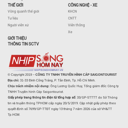
THẾ GIỚI
CÔNG NGHỆ - XE
Vòng quanh thế giới
KHCN
Tư liệu
CNTT
Người viễn xứ
Viễn thông
Xe
GIỚI THIỆU
THÔNG TIN SCTV
© Copyright 2019 –
CÔNG TY TNHH TRUYỀN HÌNH CÁP SAIGONTOURIST
Địa chỉ:
31-33 Đinh Công Tráng, P. Tân Định, Tp. Hồ Chí Minh.
Chịu trách nhiệm nội dung:
Ông Lương Quốc Huy, Tổng giám đốc Công ty
TNHH Truyền hình Cáp Saigontourist.
Giấy phép trang thông tin điện tử tổng hợp số:
33/GP-STTTT do Sở Thông
tin và truyền thông TPHCM cấp ngày 20/5/2019. Cập nhật giấy phép theo
quyết định số 7699/GP-TTĐT ngày 13 tháng 7 năm 2026 của sở VH&TT
Tp.HCM.