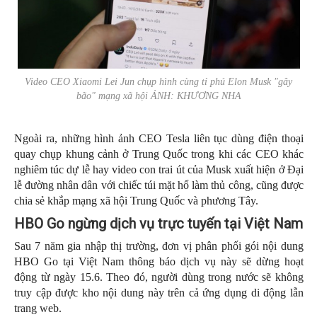
Video CEO Xiaomi Lei Jun chụp hình cùng tỉ phú Elon Musk "gây
bão" mạng xã hội ẢNH: KHƯƠNG NHA
Ngoài ra, những hình ảnh CEO Tesla liên tục dùng điện thoại
quay chụp khung cảnh ở Trung Quốc trong khi các CEO khác
nghiêm túc dự lễ hay video con trai út của Musk xuất hiện ở Đại
lễ đường nhân dân với chiếc túi mặt hổ làm thủ công, cũng được
chia sẻ khắp mạng xã hội Trung Quốc và phương Tây.
HBO Go ngừng dịch vụ trực tuyến tại Việt Nam
Sau 7 năm gia nhập thị trường, đơn vị phân phối gói nội dung
HBO Go tại Việt Nam thông báo dịch vụ này sẽ dừng hoạt
động từ ngày 15.6. Theo đó, người dùng trong nước sẽ không
truy cập được kho nội dung này trên cả ứng dụng di động lẫn
trang web.