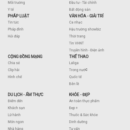
Môi trường
Đầu tư - Tài chính
Y tế
Bất động sản
PHÁP LUẬT
VĂN HÓA - GIẢI TRÍ
Tin tức
Ca nhạc
Pháp đình
Hậu trường showbiz
Hỏi đáp
Thời trang
Tin VHNT
Truyền hình - Điện ảnh
CỘNG ĐỒNG MẠNG
THỂ THAO
Chia sẻ
Laliga
c
Clip hài
Trong nướ
Hình chế
Quốc tế
Bên lề
DU LỊCH - ẨM THỰC
KHỎE - ĐẸP
Điểm đến
An toàn thực phẩm
Khách sạn
Đẹp +
Lữ hành
Thuốc & Sức khỏe
Món ngon
Dinh dưỡng
Nhà hàng
Tư vấn