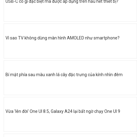
USB-C có gì đặc biệt mà được áp dụng trên hầu hết thiết bị?
Vì sao TV không dùng màn hình AMOLED như smartphone?
Bí mật phía sau màu xanh lá cây đặc trưng của kính nhìn đêm
Vừa 'lên đời' One UI 8.5, Galaxy A24 lại bất ngờ chạy One UI 9