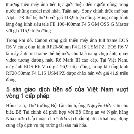
thương hiệu máy ảnh liên tục giới thiệu đến người dùng trong
nước những model mới nhất. Tuần này, Sony chính thức mở bán
Alpha 7R thế hệ thứ 6 với giá 113,9 triệu đồng. Hãng cũng trình
làng ống kính siêu tele FE 100-400mm F4.5 GM OSS G Master
với giá 115,9 triệu đồng.
Trong khi đó, Canon cũng giới thiệu máy ảnh full-frame EOS
R6 V cùng ống kính RF20-50mm F4 L IS USM PZ. EOS R6 V
là máy ảnh full-frame thế hệ mới, cho khả năng chụp ảnh, quay
video tương đương mẫu R6 Mark III cao cấp. Tại Việt Nam,
máy ảnh EOS R6 V có giá 56,9 triệu đồng, trong khi ống kính
RF20-50mm F4 L IS USM PZ được chào bán với giá 41,9 triệu
đồng.
5 sàn giao dịch tiền số của Việt Nam vượt
vòng 1 cấp phép
Hôm 12.5, Thứ trưởng Bộ Tài chính, ông Nguyễn Đức Chi cho
biết, Bộ Tài chính đã phối hợp với Bộ Công an và Ngân hàng
Nhà nước chấp thuận cho 5 đơn vị chuẩn bị triển khai hoạt động
cung cấp dịch vụ thị trường tài sản mã hóa.