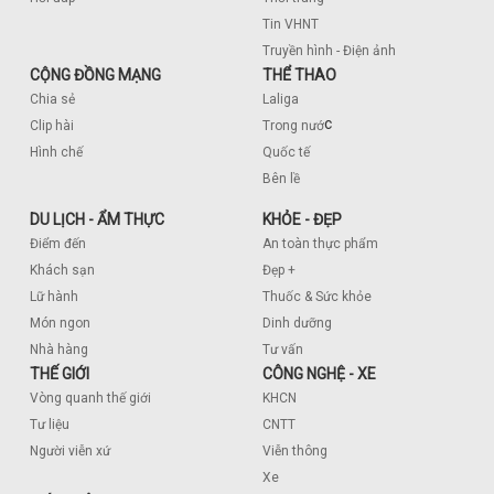
Tin VHNT
Truyền hình - Điện ảnh
CỘNG ĐỒNG MẠNG
THỂ THAO
Chia sẻ
Laliga
c
Clip hài
Trong nướ
Hình chế
Quốc tế
Bên lề
DU LỊCH - ẨM THỰC
KHỎE - ĐẸP
Điểm đến
An toàn thực phẩm
Khách sạn
Đẹp +
Lữ hành
Thuốc & Sức khỏe
Món ngon
Dinh dưỡng
Nhà hàng
Tư vấn
THẾ GIỚI
CÔNG NGHỆ - XE
Vòng quanh thế giới
KHCN
Tư liệu
CNTT
Người viễn xứ
Viễn thông
Xe