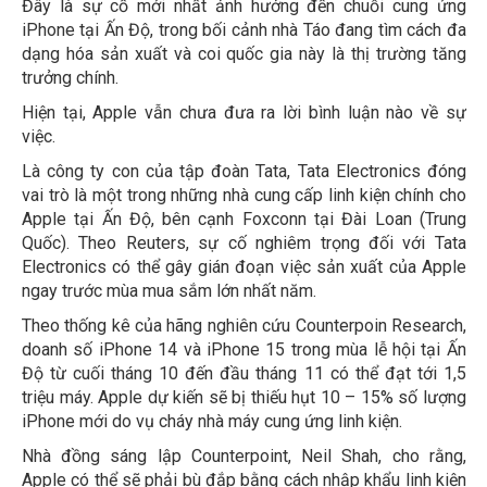
Đây là sự cố mới nhất ảnh hưởng đến chuỗi cung ứng
iPhone tại Ấn Độ, trong bối cảnh nhà Táo đang tìm cách đa
dạng hóa sản xuất và coi quốc gia này là thị trường tăng
trưởng chính.
Hiện tại, Apple vẫn chưa đưa ra lời bình luận nào về sự
việc.
Là công ty con của tập đoàn Tata, Tata Electronics đóng
vai trò là một trong những nhà cung cấp linh kiện chính cho
Apple tại Ấn Độ, bên cạnh Foxconn tại Đài Loan (Trung
Quốc). Theo Reuters, sự cố nghiêm trọng đối với Tata
Electronics có thể gây gián đoạn việc sản xuất của Apple
ngay trước mùa mua sắm lớn nhất năm.
Theo thống kê của hãng nghiên cứu Counterpoin Research,
doanh số iPhone 14 và iPhone 15 trong mùa lễ hội tại Ấn
Độ từ cuối tháng 10 đến đầu tháng 11 có thể đạt tới 1,5
triệu máy. Apple dự kiến sẽ bị thiếu hụt 10 – 15% số lượng
iPhone mới do vụ cháy nhà máy cung ứng linh kiện.
Nhà đồng sáng lập Counterpoint, Neil Shah, cho rằng,
Apple có thể sẽ phải bù đắp bằng cách nhập khẩu linh kiện