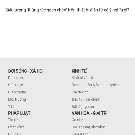
Biểu tượng 'thùng rác gạch chéo' trên thiết bị điện tử có ý nghĩa gì?
ĐỜI SỐNG - XÃ HỘI
KINH TẾ
Dân sinh
Kinh tế vĩ mô
Giáo dục
Doanh nhân & Doanh nghiệp
Giao thông
Thị trường
Môi trường
Đầu tư - Tài chính
Y tế
Bất động sản
PHÁP LUẬT
VĂN HÓA - GIẢI TRÍ
Tin tức
Ca nhạc
Pháp đình
Hậu trường showbiz
Hỏi đáp
Thời trang