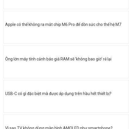
Apple có thể không ra mắt chip M6 Pro để dồn sức cho thế hệ M7
Ông lớn máy tính cảnh báo giá RAM sẽ 'không bao giờ' rẻ lại
USB-C có gì đặc biệt mà được áp dụng trên hầu hết thiết bị?
Vì sao TV không dùng màn hình AMOLED như smartphone?