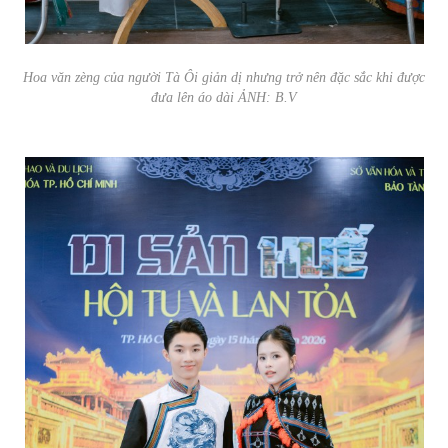
Hoa văn zèng của người Tà Ôi giản dị nhưng trở nên đặc sắc khi được
đưa lên áo dài ẢNH: B.V