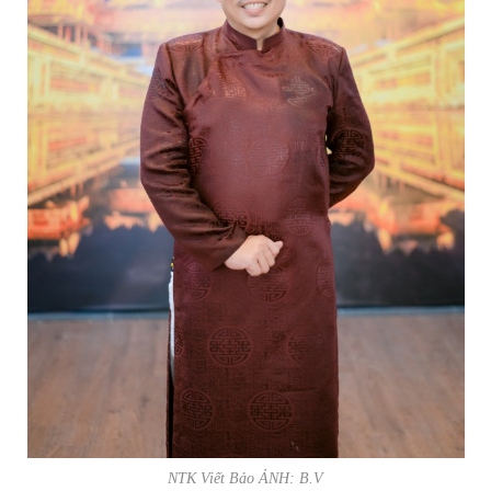
NTK Viết Bảo ẢNH: B.V