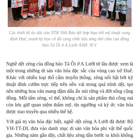
Các thiết kế áo dài của NTK Viết Bảo kết hợp họa tiết mỹ thuật cung
đình Huế, tranh ký họa cố đô cùng chất liệu zèng thổ cẩm của đồng
bào Tà Ôi ở A Lưới ẢNH: B.V
Nghề dệt zèng của đồng bào Tà Ôi ở A Lưới từ lâu được xem là
một trong những di sản văn hóa đặc sắc của vùng cao xứ Huế.
Khác với nhiều loại thổ cẩm truyền thống, zèng nổi bật bởi kỹ
thuật đính cườm trực tiếp trên nền vải trong quá trình dệt, tạo
nên những hoa văn mang đậm dấu ấn núi rừng và đời sống cộng
đồng. Mỗi tấm zèng, vì thế, không chỉ là sản phẩm thủ công mà
còn lưu giữ quan niệm thẩm mỹ, tín ngưỡng và ký ức văn hóa
được trao truyền qua nhiều thế hệ.
Với giá trị văn hóa đặc biệt, nghề dệt zèng A Lưới đã được Bộ
VH-TT-DL đưa vào danh mục di sản văn hóa phi vật thể quốc
gia. Những năm gần đây, chất liệu zèng dần bước ra khỏi không