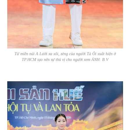
Từ miền núi A Lưới xa xôi, zèng của người Tà Ôi xuất hiện ở
TP.HCM tạo nên sự thú vị cho người xem ẢNH: B.V