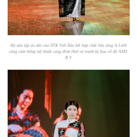
Bộ sưu tập áo dài của NTK Viết Bảo kết hợp chất liệu zèng A Lưới
cùng cảm hứng mỹ thuật cung đình Huế và tranh ký họa cố đô ẢNH:
B.V