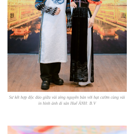
Sư kết hợp độc đáo giữa vải zèng nguyên bản với hạt cườm cùng vải
in hình ảnh di sản Huế ẢNH: B.V