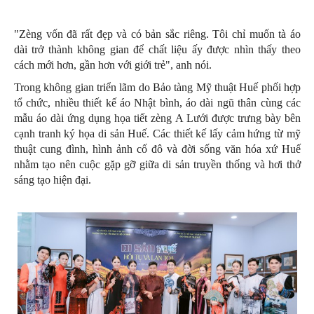
"Zèng vốn đã rất đẹp và có bản sắc riêng. Tôi chỉ muốn tà áo
dài trở thành không gian để chất liệu ấy được nhìn thấy theo
cách mới hơn, gần hơn với giới trẻ", anh nói.
Trong không gian triển lãm do Bảo tàng Mỹ thuật Huế phối hợp
tổ chức, nhiều thiết kế áo Nhật bình, áo dài ngũ thân cùng các
mẫu áo dài ứng dụng họa tiết zèng A Lưới được trưng bày bên
cạnh tranh ký họa di sản Huế. Các thiết kế lấy cảm hứng từ mỹ
thuật cung đình, hình ảnh cố đô và đời sống văn hóa xứ Huế
nhằm tạo nên cuộc gặp gỡ giữa di sản truyền thống và hơi thở
sáng tạo hiện đại.