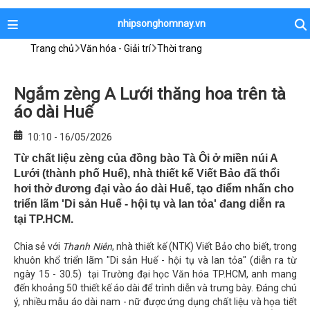
nhipsonghomnay.vn
Trang chủ
Văn hóa - Giải trí
Thời trang
Ngắm zèng A Lưới thăng hoa trên tà
áo dài Huế
10:10 - 16/05/2026
Từ chất liệu zèng của đồng bào Tà Ôi ở miền núi A
Lưới (thành phố Huế), nhà thiết kế Viết Bảo đã thổi
hơi thở đương đại vào áo dài Huế, tạo điểm nhấn cho
triển lãm 'Di sản Huế - hội tụ và lan tỏa' đang diễn ra
tại TP.HCM.
Chia sẻ với
Thanh Niên
, nhà thiết kế (NTK) Viết Bảo cho biết, trong
khuôn khổ triển lãm "Di sản Huế - hội tụ và lan tỏa" (diễn ra từ
ngày 15 - 30.5) tại Trường đại học Văn hóa TP.HCM, anh mang
đến khoảng 50 thiết kế áo dài để trình diễn và trưng bày. Đáng chú
ý, nhiều mẫu áo dài nam - nữ được ứng dụng chất liệu và họa tiết