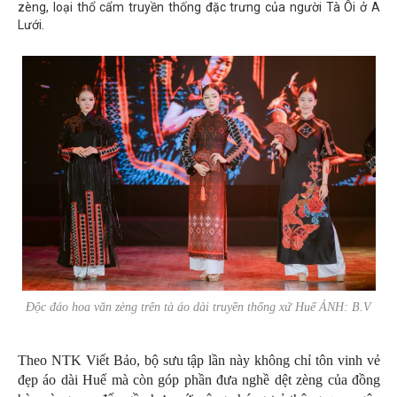
zèng, loại thổ cẩm truyền thống đặc trưng của người Tà Ôi ở A
Lưới.
Độc đáo hoa văn zèng trên tà áo dài truyền thống xứ Huế ẢNH: B.V
Theo NTK Viết Bảo, bộ sưu tập lần này không chỉ tôn vinh vẻ
đẹp áo dài Huế mà còn góp phần đưa nghề dệt zèng của đồng