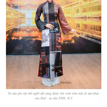
Di sản phi vật thể nghề dệt zèng được tôn vinh trên một di sản khác
của Huế - áo dài ẢNH: B.V