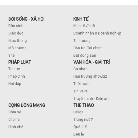
ĐỜI SỐNG - XÃ HỘI
KINH TẾ
Dân sinh
Kinh tế vĩ mô
Giáo dục
Doanh nhân & Doanh nghiệp
Giao thông
Thị trường
Môi trường
Đầu tư - Tài chính
Y tế
Bất động sản
PHÁP LUẬT
VĂN HÓA - GIẢI TRÍ
Tin tức
Ca nhạc
Pháp đình
Hậu trường showbiz
Hỏi đáp
Thời trang
Tin VHNT
Truyền hình - Điện ảnh
CỘNG ĐỒNG MẠNG
THỂ THAO
Chia sẻ
Laliga
c
Clip hài
Trong nướ
Hình chế
Quốc tế
Bên lề