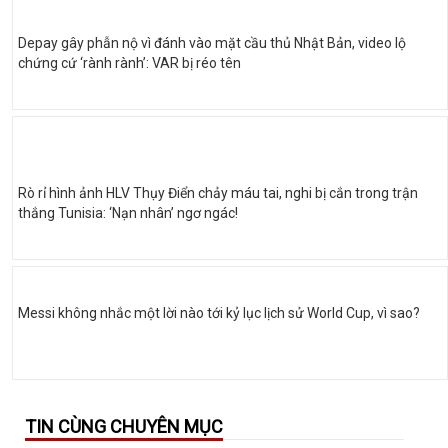
Depay gây phẫn nộ vì đánh vào mặt cầu thủ Nhật Bản, video lộ
chứng cứ ‘rành rành’: VAR bị réo tên
Rò rỉ hình ảnh HLV Thụy Điển chảy máu tai, nghi bị cắn trong trận
thắng Tunisia: ‘Nạn nhân’ ngơ ngác!
Messi không nhắc một lời nào tới kỷ lục lịch sử World Cup, vì sao?
TIN CÙNG CHUYÊN MỤC