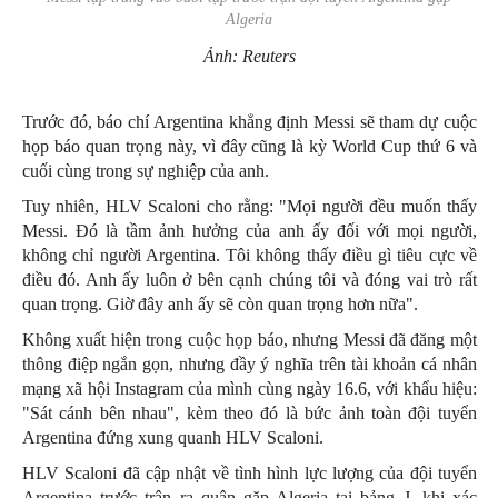
Algeria
Ảnh: Reuters
Trước đó, báo chí Argentina khẳng định Messi sẽ tham dự cuộc
họp báo quan trọng này, vì đây cũng là kỳ World Cup thứ 6 và
cuối cùng trong sự nghiệp của anh.
Tuy nhiên, HLV Scaloni cho rằng: "Mọi người đều muốn thấy
Messi. Đó là tầm ảnh hưởng của anh ấy đối với mọi người,
không chỉ người Argentina. Tôi không thấy điều gì tiêu cực về
điều đó. Anh ấy luôn ở bên cạnh chúng tôi và đóng vai trò rất
quan trọng. Giờ đây anh ấy sẽ còn quan trọng hơn nữa".
Không xuất hiện trong cuộc họp báo, nhưng Messi đã đăng một
thông điệp ngắn gọn, nhưng đầy ý nghĩa trên tài khoản cá nhân
mạng xã hội Instagram của mình cùng ngày 16.6, với khẩu hiệu:
"Sát cánh bên nhau", kèm theo đó là bức ảnh toàn đội tuyển
Argentina đứng xung quanh HLV Scaloni.
HLV Scaloni đã cập nhật về tình hình lực lượng của đội tuyển
Argentina trước trận ra quân gặp Algeria tại bảng J, khi xác