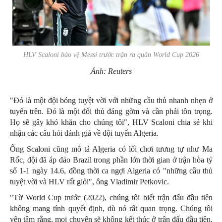
HLV Scaloni bảo vệ Messi trước trận ra quân World Cup 2026
Ảnh: Reuters
"Đó là một đội bóng tuyệt vời với những cầu thủ nhanh nhẹn ở
tuyến trên. Đó là một đối thủ đáng gờm và cần phải tôn trọng.
Họ sẽ gây khó khăn cho chúng tôi", HLV Scaloni chia sẻ khi
nhận các câu hỏi đánh giá về đội tuyển Algeria.
Ông Scaloni cũng mô tả Algeria có lối chơi tương tự như Ma
Rốc, đội đã áp đảo Brazil trong phần lớn thời gian ở trận hòa tỷ
số 1-1 ngày 14.6, đồng thời ca ngợi Algeria có "những cầu thủ
tuyệt vời và HLV rất giỏi", ông Vladimir Petkovic.
"Từ World Cup trước (2022), chúng tôi biết trận đấu đầu tiên
không mang tính quyết định, dù nó rất quan trọng. Chúng tôi
yên tâm rằng, mọi chuyện sẽ không kết thúc ở trận đấu đầu tiên.