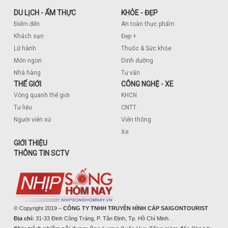
DU LỊCH - ẨM THỰC
KHỎE - ĐẸP
Điểm đến
An toàn thực phẩm
Khách sạn
Đẹp +
Lữ hành
Thuốc & Sức khỏe
Món ngon
Dinh dưỡng
Nhà hàng
Tư vấn
THẾ GIỚI
CÔNG NGHỆ - XE
Vòng quanh thế giới
KHCN
Tư liệu
CNTT
Người viễn xứ
Viễn thông
Xe
GIỚI THIỆU
THÔNG TIN SCTV
© Copyright 2019 –
CÔNG TY TNHH TRUYỀN HÌNH CÁP SAIGONTOURIST
Địa chỉ:
31-33 Đinh Công Tráng, P. Tân Định, Tp. Hồ Chí Minh.