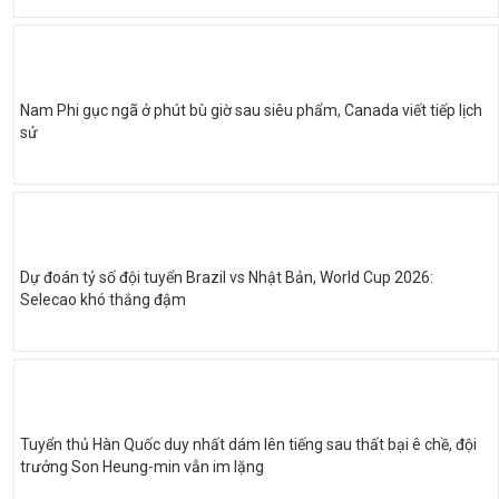
Nam Phi gục ngã ở phút bù giờ sau siêu phẩm, Canada viết tiếp lịch
sử
Dự đoán tỷ số đội tuyển Brazil vs Nhật Bản, World Cup 2026:
Selecao khó thắng đậm
Tuyển thủ Hàn Quốc duy nhất dám lên tiếng sau thất bại ê chề, đội
trưởng Son Heung-min vẫn im lặng