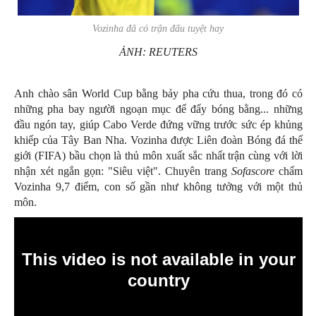
Vozinha đã có trận đấu tuyệt hay
ẢNH: REUTERS
Anh chào sân World Cup bằng bảy pha cứu thua, trong đó có
những pha bay người ngoạn mục để đẩy bóng bằng... những
đầu ngón tay, giúp Cabo Verde đứng vững trước sức ép khủng
khiếp của Tây Ban Nha. Vozinha được Liên đoàn Bóng đá thế
giới (FIFA) bầu chọn là thủ môn xuất sắc nhất trận cùng với lời
nhận xét ngắn gọn: "Siêu việt". Chuyên trang
Sofascore
chấm
Vozinha 9,7 điểm, con số gần như không tưởng với một thủ
môn.