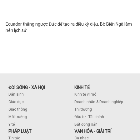
Ecuador thắng ngược Đức để tạo ra điều kỳ diệu, Bờ Biển Ngà làm
nên lịch sử
ĐỜI SỐNG - XÃ HỘI
KINH TẾ
Dân sinh
Kinh tế vĩ mô
Giáo dục
Doanh nhân & Doanh nghiệp
Giao thông
Thị trường
Môi trường
Đầu tư - Tài chính
Y tế
Bất động sản
PHÁP LUẬT
VĂN HÓA - GIẢI TRÍ
Tin tức
Ca nhạc