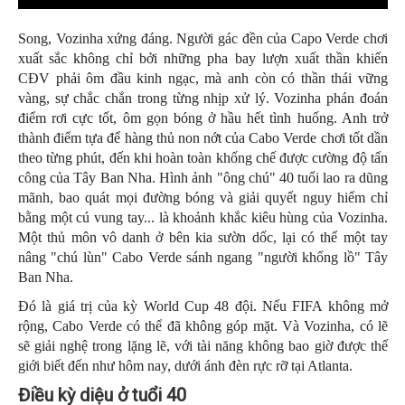
Song, Vozinha xứng đáng. Người gác đền của Capo Verde chơi
xuất sắc không chỉ bởi những pha bay lượn xuất thần khiến
CĐV phải ôm đầu kinh ngạc, mà anh còn có thần thái vững
vàng, sự chắc chắn trong từng nhịp xử lý. Vozinha phán đoán
điểm rơi cực tốt, ôm gọn bóng ở hầu hết tình huống. Anh trở
thành điểm tựa để hàng thủ non nớt của Cabo Verde chơi tốt dần
theo từng phút, đến khi hoàn toàn khống chế được cường độ tấn
công của Tây Ban Nha. Hình ảnh "ông chú" 40 tuổi lao ra dũng
mãnh, bao quát mọi đường bóng và giải quyết nguy hiểm chỉ
bằng một cú vung tay... là khoảnh khắc kiêu hùng của Vozinha.
Một thủ môn vô danh ở bên kia sườn dốc, lại có thể một tay
nâng "chú lùn" Cabo Verde sánh ngang "người khổng lồ" Tây
Ban Nha.
Đó là giá trị của kỳ World Cup 48 đội. Nếu FIFA không mở
rộng, Cabo Verde có thể đã không góp mặt. Và Vozinha, có lẽ
sẽ giải nghệ trong lặng lẽ, với tài năng không bao giờ được thế
giới biết đến như hôm nay, dưới ánh đèn rực rỡ tại Atlanta.
Điều kỳ diệu ở tuổi 40