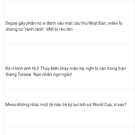
Depay gây phẫn nộ vì đánh vào mặt cầu thủ Nhật Bản, video lộ
chứng cứ ‘rành rành’: VAR bị réo tên
Rò rỉ hình ảnh HLV Thụy Điển chảy máu tai, nghi bị cắn trong trận
thắng Tunisia: ‘Nạn nhân’ ngơ ngác!
Messi không nhắc một lời nào tới kỷ lục lịch sử World Cup, vì sao?