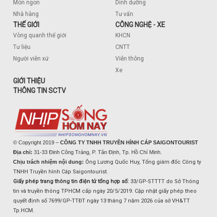
Món ngon
Dinh dưỡng
Nhà hàng
Tư vấn
THẾ GIỚI
CÔNG NGHỆ - XE
Vòng quanh thế giới
KHCN
Tư liệu
CNTT
Người viễn xứ
Viễn thông
Xe
GIỚI THIỆU
THÔNG TIN SCTV
© Copyright 2019 –
CÔNG TY TNHH TRUYỀN HÌNH CÁP SAIGONTOURIST
Địa chỉ:
31-33 Đinh Công Tráng, P. Tân Định, Tp. Hồ Chí Minh.
Chịu trách nhiệm nội dung:
Ông Lương Quốc Huy, Tổng giám đốc Công ty
TNHH Truyền hình Cáp Saigontourist.
Giấy phép trang thông tin điện tử tổng hợp số:
33/GP-STTTT do Sở Thông
tin và truyền thông TPHCM cấp ngày 20/5/2019. Cập nhật giấy phép theo
quyết định số 7699/GP-TTĐT ngày 13 tháng 7 năm 2026 của sở VH&TT
Tp.HCM.