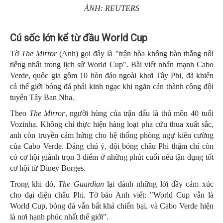
ẢNH: REUTERS
Cú sốc lớn kể từ đầu World Cup
Tờ
The Mirror
(Anh) gọi đây là "trận hòa không bàn thắng nổi
tiếng nhất trong lịch sử World Cup". Bài viết nhấn mạnh Cabo
Verde, quốc gia gồm 10 hòn đảo ngoài khơi Tây Phi, đã khiến
cả thế giới bóng đá phải kinh ngạc khi ngăn cản thành công đội
tuyển Tây Ban Nha.
Theo
The Mirror
, người hùng của trận đấu là thủ môn 40 tuổi
Vozinha. Không chỉ thực hiện hàng loạt pha cứu thua xuất sắc,
anh còn truyền cảm hứng cho hệ thống phòng ngự kiên cường
của Cabo Verde. Đáng chú ý, đội bóng châu Phi thậm chí còn
có cơ hội giành trọn 3 điểm ở những phút cuối nếu tận dụng tốt
cơ hội từ Diney Borges.
Trong khi đó,
The Guardian
lại dành những lời đầy cảm xúc
cho đại diện châu Phi. Tờ báo Anh viết: "World Cup vẫn là
World Cup, bóng đá vẫn bất khả chiến bại, và Cabo Verde hiện
là nơi hạnh phúc nhất thế giới".