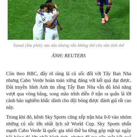
Yamal (bìa phải) vào sân nhưng vẫn không thể cứu vãn tình thế
ẢNH: REUTERS
Còn theo BBC, đây rõ ràng là cú sốc đối với Tây Ban Nha
nhưng Cabo Verde hoàn toàn xứng đáng với kết quả đạt được.
Đài truyền hình Anh tin rằng Tây Ban Nha vẫn đủ khả năng
vượt qua vòng bảng, song màn trình diễn ở trận ra quân là lời
cảnh báo nghiêm khắc dành cho đội bóng được đánh giá rất cao
này.
Trong khi đó, kênh Sky Sports cũng xếp trận hòa 0-0 vào nhóm
những cú sốc lớn nhất lịch sử World Cup. Sky Sports nhấn
mạnh Cabo Verde là quốc gia nhỏ thứ ba từng góp mặt tại ngày