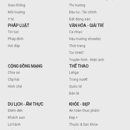
Giao thông
Thị trường
Môi trường
Đầu tư - Tài chính
Y tế
Bất động sản
PHÁP LUẬT
VĂN HÓA - GIẢI TRÍ
Tin tức
Ca nhạc
Pháp đình
Hậu trường showbiz
Hỏi đáp
Thời trang
Tin VHNT
Truyền hình - Điện ảnh
CỘNG ĐỒNG MẠNG
THỂ THAO
Chia sẻ
Laliga
c
Clip hài
Trong nướ
Hình chế
Quốc tế
Bên lề
DU LỊCH - ẨM THỰC
KHỎE - ĐẸP
Điểm đến
An toàn thực phẩm
Khách sạn
Đẹp +
Lữ hành
Thuốc & Sức khỏe