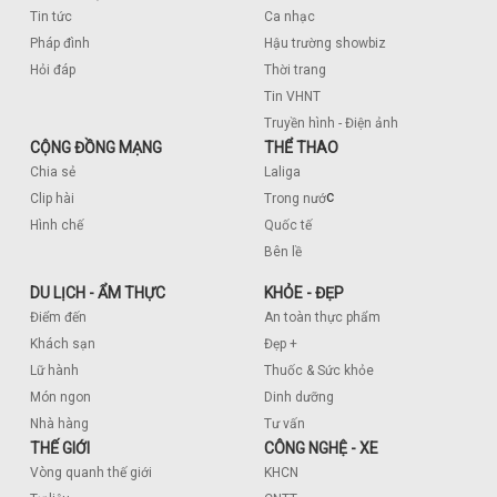
Tin tức
Ca nhạc
Pháp đình
Hậu trường showbiz
Hỏi đáp
Thời trang
Tin VHNT
Truyền hình - Điện ảnh
CỘNG ĐỒNG MẠNG
THỂ THAO
Chia sẻ
Laliga
c
Clip hài
Trong nướ
Hình chế
Quốc tế
Bên lề
DU LỊCH - ẨM THỰC
KHỎE - ĐẸP
Điểm đến
An toàn thực phẩm
Khách sạn
Đẹp +
Lữ hành
Thuốc & Sức khỏe
Món ngon
Dinh dưỡng
Nhà hàng
Tư vấn
THẾ GIỚI
CÔNG NGHỆ - XE
Vòng quanh thế giới
KHCN