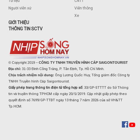
Tư liệu
CNTT
Người viễn xứ
Viễn thông
Xe
GIỚI THIỆU
THÔNG TIN SCTV
© Copyright 2019 –
CÔNG TY TNHH TRUYỀN HÌNH CÁP SAIGONTOURIST
Địa chỉ:
31-33 Đinh Công Tráng, P. Tân Định, Tp. Hồ Chí Minh.
Chịu trách nhiệm nội dung:
Ông Lương Quốc Huy, Tổng giám đốc Công ty
TNHH Truyền hình Cáp Saigontourist.
Giấy phép trang thông tin điện tử tổng hợp số:
33/GP-STTTT do Sở Thông
tin và truyền thông TPHCM cấp ngày 20/5/2019. Cập nhật giấy phép theo
quyết định số 7699/GP-TTĐT ngày 13 tháng 7 năm 2026 của sở VH&TT
Tp.HCM.