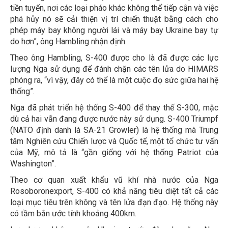
tiền tuyến, nơi các loại pháo khác không thể tiếp cận và việc
phá hủy nó sẽ cải thiện vị trí chiến thuật bằng cách cho
phép máy bay không người lái và máy bay Ukraine bay tự
do hơn”, ông Hambling nhận định.
Theo ông Hambling, S-400 được cho là đã được các lực
lượng Nga sử dụng để đánh chặn các tên lửa do HIMARS
phóng ra, “vì vậy, đây có thể là một cuộc đọ sức giữa hai hệ
thống”.
Nga đã phát triển hệ thống S-400 để thay thế S-300, mặc
dù cả hai vẫn đang được nước này sử dụng. S-400 Triumpf
(NATO định danh là SA-21 Growler) là hệ thống mà Trung
tâm Nghiên cứu Chiến lược và Quốc tế, một tổ chức tư vấn
của Mỹ, mô tả là “gần giống với hệ thống Patriot của
Washington”.
Theo cơ quan xuất khẩu vũ khí nhà nước của Nga
Rosoboronexport, S-400 có khả năng tiêu diệt tất cả các
loại mục tiêu trên không và tên lửa đạn đạo. Hệ thống này
có tầm bắn ước tính khoảng 400km.