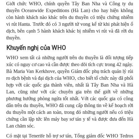
Giới chức WHO, chính quyền Tây Ban Nha và Công ty du
thuyền Oceanwide Expeditions (Hà Lan) cho hay hiện không
còn hành khách nào khác trên du thuyền có triệu chứng nhiễm
vi rút Hanta. Trước đó có 3 người tử vong kể từ khi phát hiện ổ
dịch, bên cạnh 5 hành khách khác bị nhiễm vi rút và đã rời du
thuyền.
Khuyến nghị của WHO
WHO xem tất cả những người trên du thuyền là đối tượng tiếp
xúc có nguy cơ cao và cần được theo dõi tích cực trong 42 ngày.
Bà Maria Van Kerkhove, quyền Giám đốc phụ trách quản lý rủi
ro dịch bệnh và đại dịch của WHO, cho biết tổ chức này đã phối
hợp với các quốc gia thành viên, nhất là Tây Ban Nha và Hà
Lan, cũng như với các chuyên gia trên thế giới về những
phương hướng phòng ngừa tốt nhất. Với các quốc gia có công
dân trên du thuyền, WHO đã cung cấp thông tin về kế hoạch rời
du thuyền một cách an toàn, trong đó những người nếu có triệu
chứng cần lập tức lên máy bay sơ tán y tế và được đưa đến Hà
Lan chăm sóc.
Có mặt tại Tenerife hỗ trợ sơ tán, Tổng giám đốc WHO Tedros