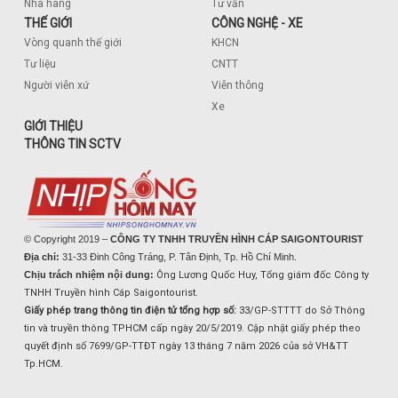
Nhà hàng
Tư vấn
THẾ GIỚI
CÔNG NGHỆ - XE
Vòng quanh thế giới
KHCN
Tư liệu
CNTT
Người viễn xứ
Viễn thông
Xe
GIỚI THIỆU
THÔNG TIN SCTV
© Copyright 2019 –
CÔNG TY TNHH TRUYỀN HÌNH CÁP SAIGONTOURIST
Địa chỉ:
31-33 Đinh Công Tráng, P. Tân Định, Tp. Hồ Chí Minh.
Chịu trách nhiệm nội dung:
Ông Lương Quốc Huy, Tổng giám đốc Công ty
TNHH Truyền hình Cáp Saigontourist.
Giấy phép trang thông tin điện tử tổng hợp số:
33/GP-STTTT do Sở Thông
tin và truyền thông TPHCM cấp ngày 20/5/2019. Cập nhật giấy phép theo
quyết định số 7699/GP-TTĐT ngày 13 tháng 7 năm 2026 của sở VH&TT
Tp.HCM.