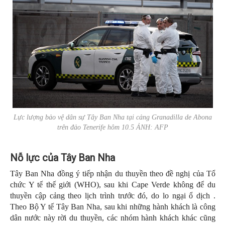
Lực lượng bảo vệ dân sự Tây Ban Nha tại cảng Granadilla de Abona
trên đảo Tenerife hôm 10.5 ẢNH: AFP
Nỗ lực của Tây Ban Nha
Tây Ban Nha đồng ý tiếp nhận du thuyền theo đề nghị của Tổ
chức Y tế thế giới (WHO), sau khi Cape Verde không để du
thuyền cập cảng theo lịch trình trước đó, do lo ngại ổ dịch .
Theo Bộ Y tế Tây Ban Nha, sau khi những hành khách là công
dân nước này rời du thuyền, các nhóm hành khách khác cũng