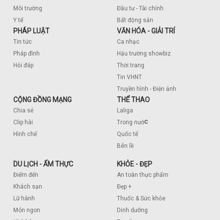
Môi trường
Đầu tư - Tài chính
Y tế
Bất động sản
PHÁP LUẬT
VĂN HÓA - GIẢI TRÍ
Tin tức
Ca nhạc
Pháp đình
Hậu trường showbiz
Hỏi đáp
Thời trang
Tin VHNT
Truyền hình - Điện ảnh
CỘNG ĐỒNG MẠNG
THỂ THAO
Chia sẻ
Laliga
c
Clip hài
Trong nướ
Hình chế
Quốc tế
Bên lề
DU LỊCH - ẨM THỰC
KHỎE - ĐẸP
Điểm đến
An toàn thực phẩm
Khách sạn
Đẹp +
Lữ hành
Thuốc & Sức khỏe
Món ngon
Dinh dưỡng