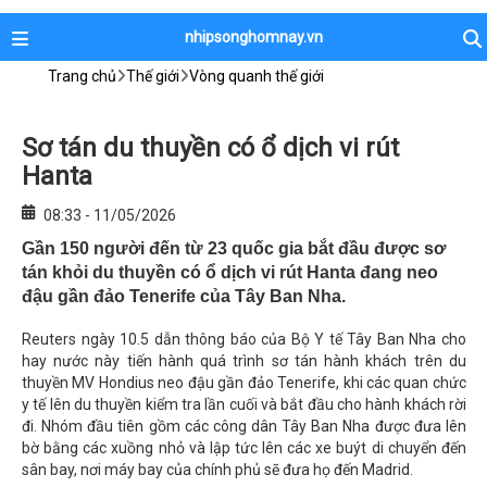
nhipsonghomnay.vn
Trang chủ
Thế giới
Vòng quanh thế giới
Sơ tán du thuyền có ổ dịch vi rút
Hanta
08:33 - 11/05/2026
Gần 150 người đến từ 23 quốc gia bắt đầu được sơ
tán khỏi du thuyền có ổ dịch vi rút Hanta đang neo
đậu gần đảo Tenerife của Tây Ban Nha.
Reuters ngày 10.5 dẫn thông báo của Bộ Y tế Tây Ban Nha cho
hay nước này tiến hành quá trình sơ tán hành khách trên du
thuyền MV Hondius neo đậu gần đảo Tenerife, khi các quan chức
y tế lên du thuyền kiểm tra lần cuối và bắt đầu cho hành khách rời
đi. Nhóm đầu tiên gồm các công dân Tây Ban Nha được đưa lên
bờ bằng các xuồng nhỏ và lập tức lên các xe buýt di chuyển đến
sân bay, nơi máy bay của chính phủ sẽ đưa họ đến Madrid.