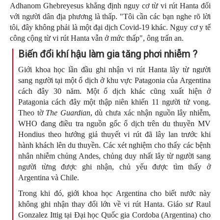
Adhanom Ghebreyesus khẳng định nguy cơ từ vi rút Hanta đối
với người dân địa phương là thấp. "Tôi cần các bạn nghe rõ lời
tôi, đây không phải là một đại dịch Covid-19 khác. Nguy cơ y tế
công cộng từ vi rút Hanta vẫn ở mức thấp", ông trấn an.
Biến đổi khí hậu làm gia tăng phơi nhiễm ?
Giới khoa học lần đầu ghi nhận vi rút Hanta lây từ người
sang người tại một ổ dịch ở khu vực Patagonia của Argentina
cách đây 30 năm. Một ổ dịch khác cũng xuất hiện ở
Patagonia cách đây một thập niên khiến 11 người tử vong.
Theo tờ
The Guardian
, dù chưa xác nhận nguồn lây nhiễm,
WHO đang điều tra nguồn gốc ổ dịch trên du thuyền MV
Hondius theo hướng giả thuyết vi rút đã lây lan trước khi
hành khách lên du thuyền. Các xét nghiệm cho thấy các bệnh
nhân nhiễm chủng Andes, chủng duy nhất lây từ người sang
người từng được ghi nhận, chủ yếu được tìm thấy ở
Argentina và Chile.
Trong khi đó, giới khoa học Argentina cho biết nước này
không ghi nhận thay đổi lớn về vi rút Hanta. Giáo sư Raul
Gonzalez Ittig tại Đại học Quốc gia Cordoba (Argentina) cho