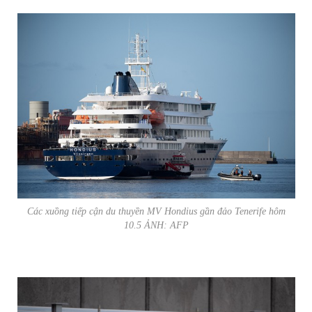
Các xuồng tiếp cận du thuyền MV Hondius gần đảo Tenerife hôm
10.5 ẢNH: AFP