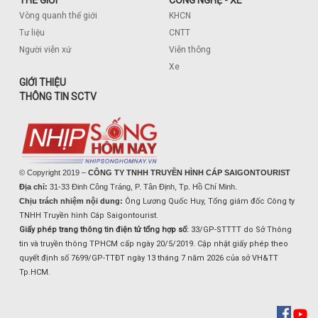
Vòng quanh thế giới
KHCN
Tư liệu
CNTT
Người viễn xứ
Viễn thông
Xe
GIỚI THIỆU
THÔNG TIN SCTV
© Copyright 2019 –
CÔNG TY TNHH TRUYỀN HÌNH CÁP SAIGONTOURIST
Địa chỉ:
31-33 Đinh Công Tráng, P. Tân Định, Tp. Hồ Chí Minh.
Chịu trách nhiệm nội dung:
Ông Lương Quốc Huy, Tổng giám đốc Công ty
TNHH Truyền hình Cáp Saigontourist.
Giấy phép trang thông tin điện tử tổng hợp số:
33/GP-STTTT do Sở Thông
tin và truyền thông TPHCM cấp ngày 20/5/2019. Cập nhật giấy phép theo
quyết định số 7699/GP-TTĐT ngày 13 tháng 7 năm 2026 của sở VH&TT
Tp.HCM.