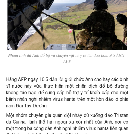
Nhóm lính dù Anh đổ bộ và chuyển vật tư y tế lên đảo hôm 9.5 ẢNH:
AFP
Hãng AFP ngày 10.5 dẫn lời giới chức Anh cho hay các binh
sĩ nước này vừa thực hiện một chiến dịch đổ bộ đường
không táo bạo để cung cấp hỗ trợ y tế khẩn cấp cho một
bệnh nhân nghi nhiễm virus hanta trên một hòn đảo ở phía
nam Đại Tây Dương.
Một nhóm chuyên gia quân đội nhảy dù xuống đảo Tristan
da Cunha, lãnh thổ hải ngoại xa xôi nhất của Anh, nơi có
một trong ba công dân Anh nghi nhiễm virus hanta liên quan