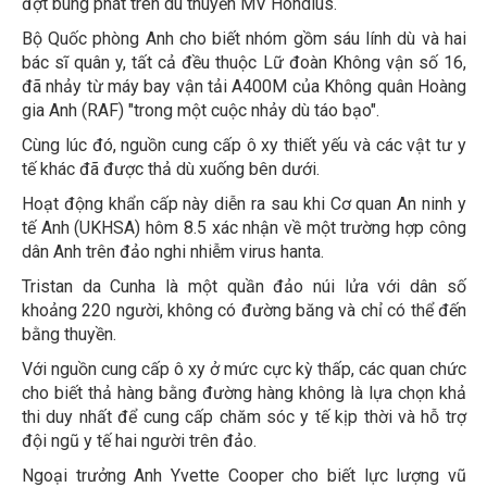
đợt bùng phát trên du thuyền MV Hondius.
Bộ Quốc phòng Anh cho biết nhóm gồm sáu lính dù và hai
bác sĩ quân y, tất cả đều thuộc Lữ đoàn Không vận số 16,
đã nhảy từ máy bay vận tải A400M của Không quân Hoàng
gia Anh (RAF) "trong một cuộc nhảy dù táo bạo".
Cùng lúc đó, nguồn cung cấp ô xy thiết yếu và các vật tư y
tế khác đã được thả dù xuống bên dưới.
Hoạt động khẩn cấp này diễn ra sau khi Cơ quan An ninh y
tế Anh (UKHSA) hôm 8.5 xác nhận về một trường hợp công
dân Anh trên đảo nghi nhiễm virus hanta.
Tristan da Cunha là một quần đảo núi lửa với dân số
khoảng 220 người, không có đường băng và chỉ có thể đến
bằng thuyền.
Với nguồn cung cấp ô xy ở mức cực kỳ thấp, các quan chức
cho biết thả hàng bằng đường hàng không là lựa chọn khả
thi duy nhất để cung cấp chăm sóc y tế kịp thời và hỗ trợ
đội ngũ y tế hai người trên đảo.
Ngoại trưởng Anh Yvette Cooper cho biết lực lượng vũ