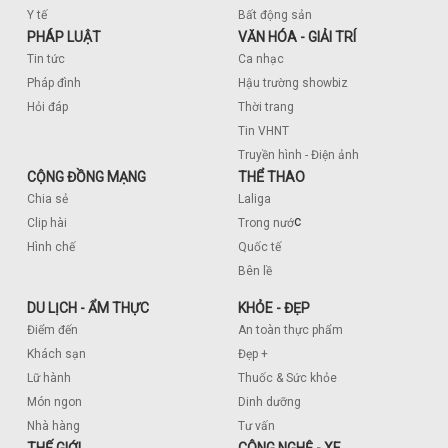
Y tế
Bất động sản
PHÁP LUẬT
VĂN HÓA - GIẢI TRÍ
Tin tức
Ca nhạc
Pháp đình
Hậu trường showbiz
Hỏi đáp
Thời trang
Tin VHNT
Truyền hình - Điện ảnh
CỘNG ĐỒNG MẠNG
THỂ THAO
Chia sẻ
Laliga
c
Clip hài
Trong nướ
Hình chế
Quốc tế
Bên lề
DU LỊCH - ẨM THỰC
KHỎE - ĐẸP
Điểm đến
An toàn thực phẩm
Khách sạn
Đẹp +
Lữ hành
Thuốc & Sức khỏe
Món ngon
Dinh dưỡng
Nhà hàng
Tư vấn
THẾ GIỚI
CÔNG NGHỆ - XE