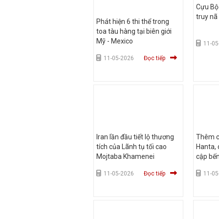
Cựu Bộ 
truy nã
Phát hiện 6 thi thể trong
toa tàu hàng tại biên giới
Mỹ - Mexico
11-05
11-05-2026
Đọc tiếp
Iran lần đầu tiết lộ thương
Thêm ca
tích của Lãnh tụ tối cao
Hanta, 
Mojtaba Khamenei
cập bế
11-05-2026
Đọc tiếp
11-05