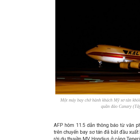
Một máy bay chở hành khách Mỹ sơ tán khỏi 
quần đảo Canary (Tâ
AFP hôm 11.5 dẫn thông báo từ văn p
trên chuyến bay sơ tán đã bắt đầu xuất 
rời du thuyền MV Hondius ở cảng Teneri