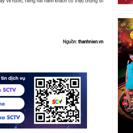
y về nước, riêng hai hành khách có triệu chứng đi
Nguồn:
thanhnien.vn