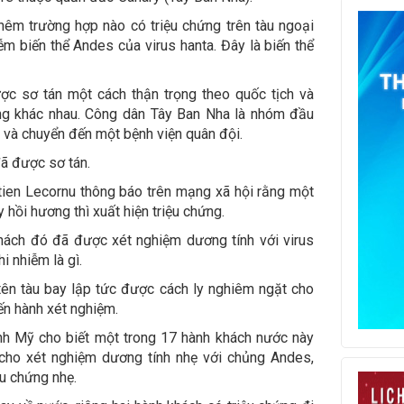
hêm trường hợp nào có triệu chứng trên tàu ngoại
m biến thể Andes của virus hanta. Đây là biến thể
ợc sơ tán một cách thận trọng theo quốc tịch và
ng khác nhau. Công dân Tây Ban Nha là nhóm đầu
d và chuyển đến một bệnh viện quân đội.
ã được sơ tán.
ien Lecornu thông báo trên mạng xã hội rằng một
hồi hương thì xuất hiện triệu chứng.
hách đó đã được xét nghiệm dương tính với virus
i nhiễm là gì.
tên tàu bay lập tức được cách ly nghiêm ngặt cho
ến hành xét nghiệm.
nh Mỹ cho biết một trong 17 hành khách nước này
cho xét nghiệm dương tính nhẹ với chủng Andes,
ệu chứng nhẹ.