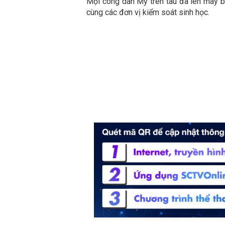
Mọi công dân Mỹ trên tàu đã lên máy ba
cùng các đơn vị kiểm soát sinh học.