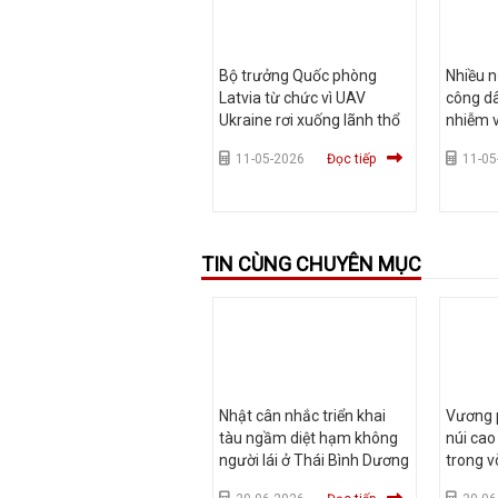
Bộ trưởng Quốc phòng
Nhiều n
Latvia từ chức vì UAV
công dâ
Ukraine rơi xuống lãnh thổ
nhiễm v
11-05-2026
Đọc tiếp
11-05
TIN CÙNG CHUYÊN MỤC
Nhật cân nhắc triển khai
Vương p
tàu ngầm diệt hạm không
núi cao
người lái ở Thái Bình Dương
trong v