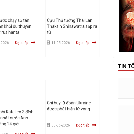
ước chạy sơ tán
Cựu Thủ tướng Thái Lan
n khỏi du thuyền
Thaksin Shinawatra sắp ra
irus hanta
tù
-2026
Đọc tiếp
11-05-2026
Đọc tiếp
TIN T
Chỉ huy lữ đoàn Ukraine
được phát hiện tử vong
hi Kate leo 3 đỉnh
 nhất nước Anh
òng 24 giờ
30-06-2026
Đọc tiếp