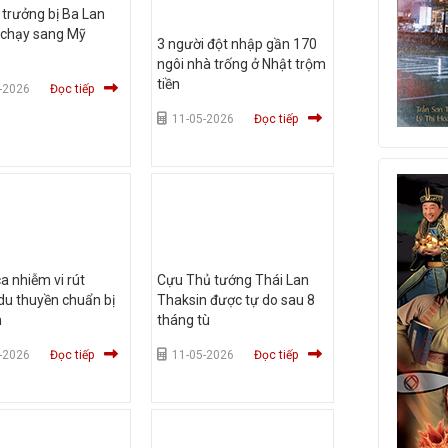
trưởng bị Ba Lan
 chạy sang Mỹ
3 người đột nhập gần 170
ngôi nhà trống ở Nhật trộm
tiền
-2026
Đọc tiếp
11-05-2026
Đọc tiếp
 nhiễm vi rút
Cựu Thủ tướng Thái Lan
du thuyền chuẩn bị
Thaksin được tự do sau 8
n
tháng tù
-2026
Đọc tiếp
11-05-2026
Đọc tiếp