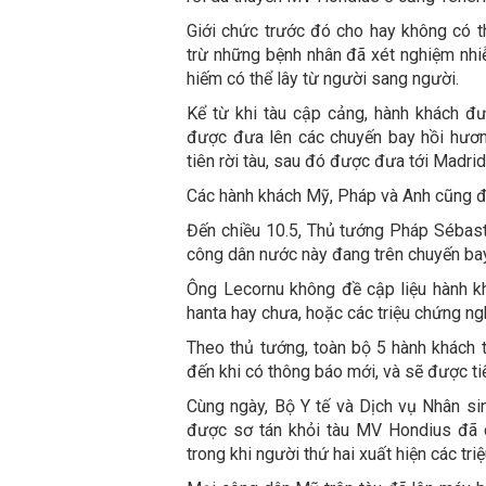
Giới chức trước đó cho hay không có t
trừ những bệnh nhân đã xét nghiệm nhiễ
hiếm có thể lây từ người sang người.
Kể từ khi tàu cập cảng, hành khách đư
được đưa lên các chuyến bay hồi hươ
tiên rời tàu, sau đó được đưa tới Madri
Các hành khách Mỹ, Pháp và Anh cũng đ
Đến chiều 10.5, Thủ tướng Pháp Sébast
công dân nước này đang trên chuyến bay 
Ông Lecornu không đề cập liệu hành k
hanta hay chưa, hoặc các triệu chứng ngh
Theo thủ tướng, toàn bộ 5 hành khách 
đến khi có thông báo mới, và sẽ được ti
Cùng ngày, Bộ Y tế và Dịch vụ Nhân si
được sơ tán khỏi tàu MV Hondius đã 
trong khi người thứ hai xuất hiện các tri