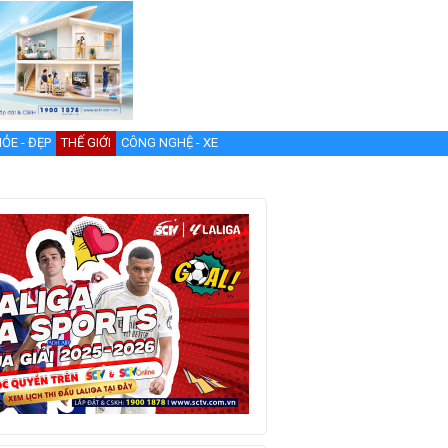
ỎE - ĐẸP
THẾ GIỚI
CÔNG NGHỆ - XE