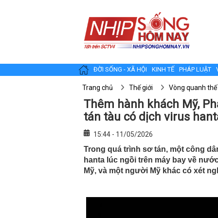
ĐỜI SỐNG - XÃ HỘI
KINH TẾ
PHÁP LUẬT
Trang chủ
Thế giới
Vòng quanh thế 
Thêm hành khách Mỹ, Pháp
tán tàu có dịch virus hant
15:44 - 11/05/2026
Trong quá trình sơ tán, một công dâ
hanta lúc ngồi trên máy bay về nước
Mỹ, và một người Mỹ khác có xét ng