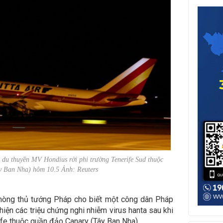
du thuyền MV Hondius rời phi trường Tenerife Sud thuộc
y Ban Nha) hôm 10.5 Ảnh: Reuters
hòng thủ tướng Pháp cho biết một công dân Pháp
hiện các triệu chứng nghi nhiễm virus hanta sau khi
fe thuộc quần đảo Canary (Tây Ban Nha).