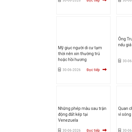
30-06-2026
Đọc tiếp
30-06
Ông Tr
nếu gi
Mỹ giục người di cư tạm
thời nên xin thường trú
hoặc hồi hương
30-06
30-06-2026
Đọc tiếp
Những phép màu sau trận
Quan c
động đất kép tại
vì sóng
Venezuela
30-06-2026
Đọc tiếp
30-06