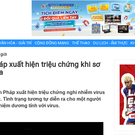
VĂN HÓA - GIẢI TRÍ
CỘNG ĐỒNG MẠNG
THỂ THAO
DU LỊCH - ẨM THỰC
KH
giới
 xuất hiện triệu chứng khi sơ
a
n Pháp xuất hiện triệu chứng nghi nhiễm virus
. Tình trạng tương tự diễn ra cho một người
hiệm dương tính với virus.