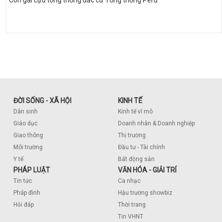
Con gái cựu tổng thống đắc cử Tổng thống Peru
ĐỜI SỐNG - XÃ HỘI
KINH TẾ
Dân sinh
Kinh tế vĩ mô
Giáo dục
Doanh nhân & Doanh nghiệp
Giao thông
Thị trường
Môi trường
Đầu tư - Tài chính
Y tế
Bất động sản
PHÁP LUẬT
VĂN HÓA - GIẢI TRÍ
Tin tức
Ca nhạc
Pháp đình
Hậu trường showbiz
Hỏi đáp
Thời trang
Tin VHNT