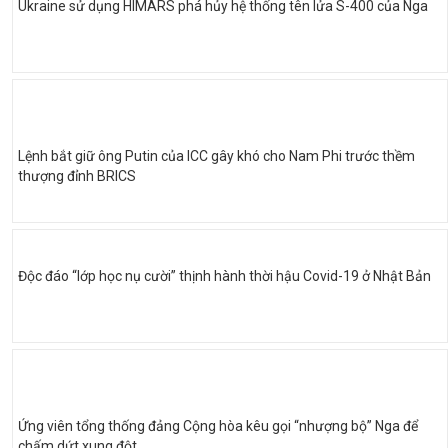
Ukraine sử dụng HIMARS phá hủy hệ thống tên lửa S-400 của Nga
Lệnh bắt giữ ông Putin của ICC gây khó cho Nam Phi trước thềm
thượng đỉnh BRICS
Độc đáo “lớp học nụ cười” thịnh hành thời hậu Covid-19 ở Nhật Bản
Ứng viên tổng thống đảng Cộng hòa kêu gọi “nhượng bộ” Nga để
chấm dứt xung đột