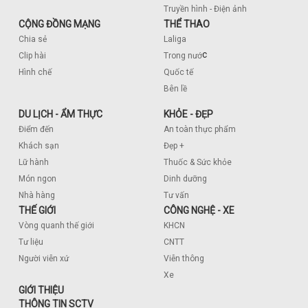
Truyền hình - Điện ảnh
CỘNG ĐỒNG MẠNG
THỂ THAO
Chia sẻ
Laliga
c
Clip hài
Trong nướ
Hình chế
Quốc tế
Bên lề
DU LỊCH - ẨM THỰC
KHỎE - ĐẸP
Điểm đến
An toàn thực phẩm
Khách sạn
Đẹp +
Lữ hành
Thuốc & Sức khỏe
Món ngon
Dinh dưỡng
Nhà hàng
Tư vấn
THẾ GIỚI
CÔNG NGHỆ - XE
Vòng quanh thế giới
KHCN
Tư liệu
CNTT
Người viễn xứ
Viễn thông
Xe
GIỚI THIỆU
THÔNG TIN SCTV