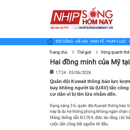
ĐỜI SỐNG - XÃ HỘI
KINH TẾ
PHÁP LUẬT
Trang chủ
Thế giới
Vòng quanh thế 
Hai đồng minh của Mỹ tại
17:24 - 03/06/2026
Quân đội Kuwait thông báo lực lượ
bay không người lái (UAV) tấn công 
cư dân vì bị tên lửa nhắm đến.
Rạng sáng 3.6, quân đội Kuwait thông báo t
này là do hệ thống phòng không ngăn chặn cá
Hãng thông tấn KUNA đưa tin rằng còi bá
cuộc tấn công bắt nguồn từ đâu.