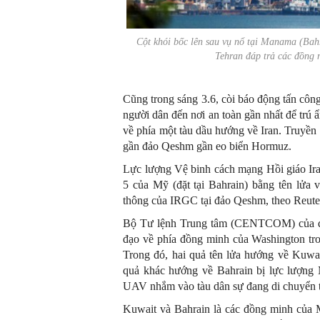
Cột khói bốc lên sau vụ nổ tại Manama (Bahr
Tehran đáp trả các đồn
Cũng trong sáng 3.6, còi báo động tấn côn
người dân đến nơi an toàn gần nhất để trú 
về phía một tàu dầu hướng về Iran. Truyền
gần đảo Qeshm gần eo biển Hormuz.
Lực lượng Vệ binh cách mạng Hồi giáo Ira
5 của Mỹ (đặt tại Bahrain) bằng tên lửa
thông của IRGC tại đảo Qeshm, theo Reute
Bộ Tư lệnh Trung tâm (CENTCOM) của quâ
đạo về phía đồng minh của Washington tr
Trong đó, hai quả tên lửa hướng về Kuwait
quả khác hướng về Bahrain bị lực lượn
UAV nhắm vào tàu dân sự đang di chuyển t
Kuwait và Bahrain là các đồng minh của M