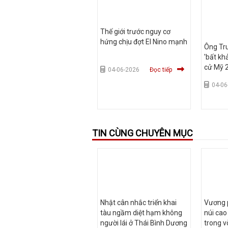
Thế giới trước nguy cơ
hứng chịu đợt El Nino mạnh
Ông Tru
'bất kh
cử Mỹ 
04-06-2026
Đọc tiếp
04-06
TIN CÙNG CHUYÊN MỤC
Nhật cân nhắc triển khai
Vương p
tàu ngầm diệt hạm không
núi cao
người lái ở Thái Bình Dương
trong v