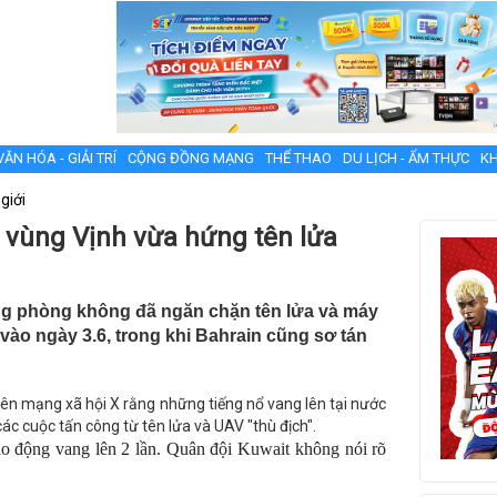
VĂN HÓA - GIẢI TRÍ
CỘNG ĐỒNG MẠNG
THỂ THAO
DU LỊCH - ẨM THỰC
KH
giới
 vùng Vịnh vừa hứng tên lửa
ng phòng không đã ngăn chặn tên lửa và máy
vào ngày 3.6, trong khi Bahrain cũng sơ tán
rên mạng xã hội X rằng những tiếng nổ vang lên tại nước
c cuộc tấn công từ tên lửa và UAV "thù địch".
o động vang lên 2 lần. Quân đội Kuwait không nói rõ