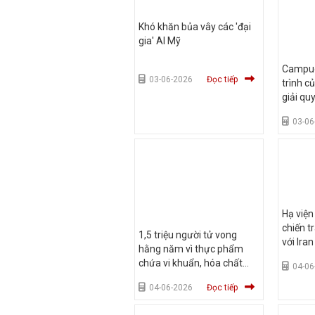
Khó khăn bủa vây các 'đại
gia' AI Mỹ
Campuc
03-06-2026
Đọc tiếp
trình c
giải qu
với Thá
03-06
Hạ viện 
chiến t
1,5 triệu người tử vong
với Iran
hằng năm vì thực phẩm
chứa vi khuẩn, hóa chất
04-06
độc hại
04-06-2026
Đọc tiếp