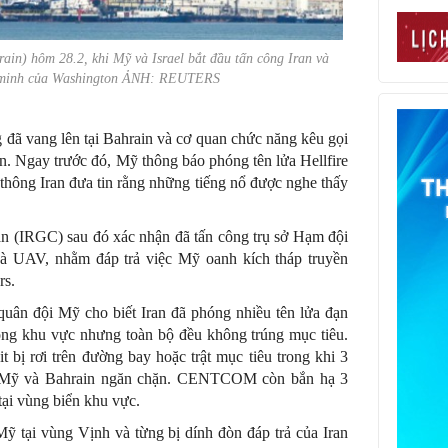
ain) hôm 28.2, khi Mỹ và Israel bắt đầu tấn công Iran và
g minh của Washington ẢNH: REUTERS
g đã vang lên tại Bahrain và cơ quan chức năng kêu gọi
ẩn. Ngay trước đó, Mỹ thông báo phóng tên lửa Hellfire
 thông Iran đưa tin rằng những tiếng nổ được nghe thấy
n (IRGC) sau đó xác nhận đã tấn công trụ sở Hạm đội
 và UAV, nhằm đáp trả việc Mỹ oanh kích tháp truyền
rs.
n đội Mỹ cho biết Iran đã phóng nhiều tên lửa đạn
ong khu vực nhưng toàn bộ đều không trúng mục tiêu.
 bị rơi trên đường bay hoặc trật mục tiêu trong khi 3
g Mỹ và Bahrain ngăn chặn. CENTCOM còn bắn hạ 3
ại vùng biển khu vực.
ỹ tại vùng Vịnh và từng bị dính đòn đáp trả của Iran