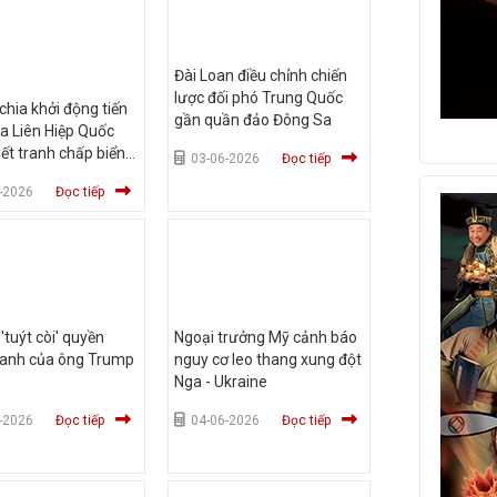
Đài Loan điều chỉnh chiến
lược đối phó Trung Quốc
hia khởi động tiến
gần quần đảo Đông Sa
ủa Liên Hiệp Quốc
yết tranh chấp biển
03-06-2026
Đọc tiếp
i Lan
-2026
Đọc tiếp
'tuýt còi' quyền
Ngoại trưởng Mỹ cảnh báo
ranh của ông Trump
nguy cơ leo thang xung đột
Nga - Ukraine
-2026
Đọc tiếp
04-06-2026
Đọc tiếp