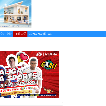
ỎE - ĐẸP
THẾ GIỚI
CÔNG NGHỆ - XE