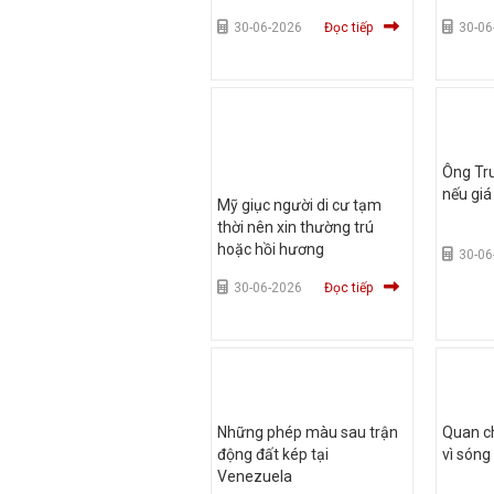
30-06-2026
Đọc tiếp
30-06
Ông Tr
nếu gi
Mỹ giục người di cư tạm
thời nên xin thường trú
hoặc hồi hương
30-06
30-06-2026
Đọc tiếp
Những phép màu sau trận
Quan c
động đất kép tại
vì sóng
Venezuela