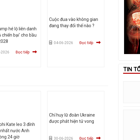
Cuộc đua vào không gian
đang thay đổi thế nào ?
mp hé lộ liên danh
ả chiến bại' cho bầu
2028
04-06-2026
Đọc tiếp
-2026
Đọc tiếp
TIN T
Chỉ huy lữ đoàn Ukraine
được phát hiện tử vong
hi Kate leo 3 đỉnh
 nhất nước Anh
òng 24 giờ
30-06-2026
Đọc tiếp