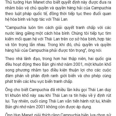
Thủ tướng Hun Manet cho biết quyết định này được đưa ra
nhằm bảo vệ chủ quyền và quyền hàng hải của Campuchia
theo luật pháp quốc tế, đồng thời tiếp tục theo đuổi quan
hệ hòa bình và hợp tác với Thái Lan.
"Campuchia luôn tìm cách giải quyết tranh chấp với các
nước láng giềng một cách hòa bình. Chúng tôi tiếp tục tìm
kiếm mối quan hệ với Thái Lan trên cơ sở hòa bình, hợp tác
và tôn trọng lẫn nhau. Trong khi đó, chủ quyền và quyền
hàng hải của Campuchia phải được tôn trọng", ông nói.
Theo nhà lãnh đạo, trong hơn hai thập niên, hai quốc gia
đều hoạt động theo Bản ghi nhớ năm 2001, một khuôn khổ
song phương nhằm tạo điều kiện thuận lợi cho các cuộc
đàm phán về phân định ranh giới biển và cho phép cùng
phát triển các khu vực biển tranh chấp.
Ông cho biết Campuchia đã nhiều lần kêu gọi Thái Lan duy
trì khuôn khổ này sau khi Thái Lan ra tín hiệu về ý định rút
lui. Tuy nhiên, cuối cùng Thái Lan vẫn tiến hành rút lui, khiến
Bản ghi nhớ năm 2001 không còn được áp dụng.
Ông Hun Manet giải thích rằng Campuchia hiện lựa chọn sử