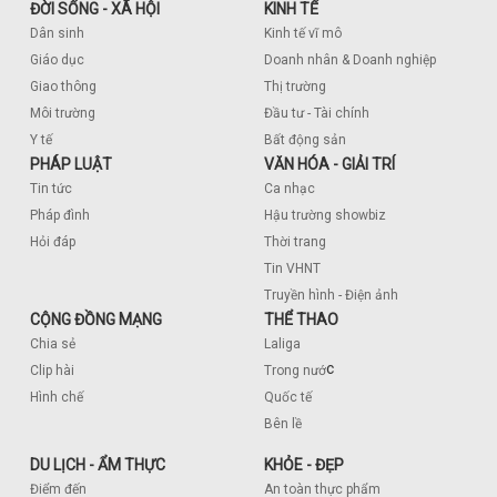
ĐỜI SỐNG - XÃ HỘI
KINH TẾ
Dân sinh
Kinh tế vĩ mô
Giáo dục
Doanh nhân & Doanh nghiệp
Giao thông
Thị trường
Môi trường
Đầu tư - Tài chính
Y tế
Bất động sản
PHÁP LUẬT
VĂN HÓA - GIẢI TRÍ
Tin tức
Ca nhạc
Pháp đình
Hậu trường showbiz
Hỏi đáp
Thời trang
Tin VHNT
Truyền hình - Điện ảnh
CỘNG ĐỒNG MẠNG
THỂ THAO
Chia sẻ
Laliga
c
Clip hài
Trong nướ
Hình chế
Quốc tế
Bên lề
DU LỊCH - ẨM THỰC
KHỎE - ĐẸP
Điểm đến
An toàn thực phẩm