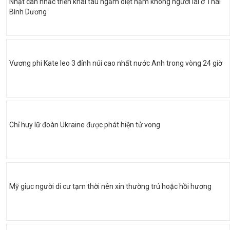
Nhật cân nhắc triển khai tàu ngầm diệt hạm không người lái ở Thái
Bình Dương
Vương phi Kate leo 3 đỉnh núi cao nhất nước Anh trong vòng 24 giờ
Chỉ huy lữ đoàn Ukraine được phát hiện tử vong
Mỹ giục người di cư tạm thời nên xin thường trú hoặc hồi hương