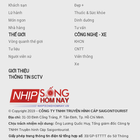
Khách sạn
Đẹp +
Lữ hành
Thuốc & Sức khỏe
Món ngon
Dinh dưỡng
Nhà hàng
Tư vấn
THẾ GIỚI
CÔNG NGHỆ - XE
Vòng quanh thế giới
KHCN
Tư liệu
CNTT
Người viễn xứ
Viễn thông
Xe
GIỚI THIỆU
THÔNG TIN SCTV
© Copyright 2019 –
CÔNG TY TNHH TRUYỀN HÌNH CÁP SAIGONTOURIST
Địa chỉ:
31-33 Đinh Công Tráng, P. Tân Định, Tp. Hồ Chí Minh.
Chịu trách nhiệm nội dung:
Ông Lương Quốc Huy, Tổng giám đốc Công ty
TNHH Truyền hình Cáp Saigontourist.
Giấy phép trang thông tin điện tử tổng hợp số:
33/GP-STTTT do Sở Thông