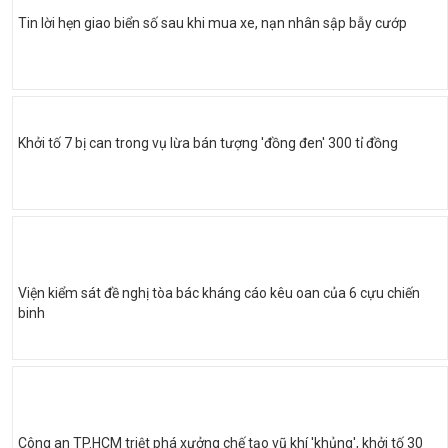
Tin lời hẹn giao biển số sau khi mua xe, nạn nhân sập bẫy cướp
Khởi tố 7 bị can trong vụ lừa bán tượng 'đồng đen' 300 tỉ đồng
Viện kiểm sát đề nghị tòa bác kháng cáo kêu oan của 6 cựu chiến
binh
Công an TP.HCM triệt phá xưởng chế tạo vũ khí 'khủng', khởi tố 30