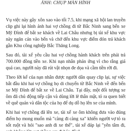
ẢNH: CHỤP MÀN HÌNH
Vụ việc này gây xôn xao vào tối 7.5, khi mạng xã hội lan truyền
clip ghi lại hình ảnh hai vợ chồng đi từ Bắc Ninh sang bến xe
Mỹ Đình để bắt xe khách về Lai Châu nhưng bị tài xế khu vực
này ngăn cản vào bến và chở đến khu vực điểm đón trả khách
gần Khu công nghiệp Bắc Thăng Long.
Sau đó, tài xế yêu cầu hai vợ chồng hành khách trên phải trả
700.000 đồng tiền xe. Khi nạn nhân phản ứng vì cho rằng giá
quá cao, người này đã rút vật nhọn đe dọa và cầm tiền rời đi.
Theo
lời kể của nạn nhân được người dân quay clip lại, sự việc
bắt đầu khi hai vợ chồng họ di chuyển từ
Bắc Ninh về đến bến
xe Mỹ Đình để bắt xe về Lai Châu. Tại đây, một đối tượng xe
ôm đã
chủ động tiếp cận và dùng lời lẽ thân mật, tỏ ra quen biết
về quê quán và dân tộc của họ để dụ dỗ họ lên xe của mình.
Khi hai vợ chồng đã lên xe, tài xế xe ôm không đưa vào đúng
điểm họ mong muốn mà "càng đi càng xa" khiến người vợ tỏ ra
sốt ruột và hỏi "sao anh đi xe thế", tài xế đáp lại "yên tâm đi,