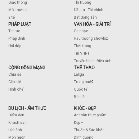
Giao thông
Thị trường
Môi trường
Đầu tư - Tài chính
Y tế
Bất động sản
PHÁP LUẬT
VĂN HÓA - GIẢI TRÍ
Tin tức
Ca nhạc
Pháp đình
Hậu trường showbiz
Hỏi đáp
Thời trang
Tin VHNT
Truyền hình - Điện ảnh
CỘNG ĐỒNG MẠNG
THỂ THAO
Chia sẻ
Laliga
c
Clip hài
Trong nướ
Hình chế
Quốc tế
Bên lề
DU LỊCH - ẨM THỰC
KHỎE - ĐẸP
Điểm đến
An toàn thực phẩm
Khách sạn
Đẹp +
Lữ hành
Thuốc & Sức khỏe
Món ngon
Dinh dưỡng