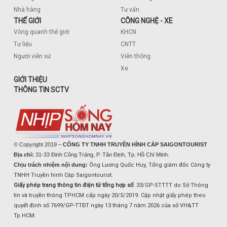
Nhà hàng
Tư vấn
THẾ GIỚI
CÔNG NGHỆ - XE
Vòng quanh thế giới
KHCN
Tư liệu
CNTT
Người viễn xứ
Viễn thông
Xe
GIỚI THIỆU
THÔNG TIN SCTV
© Copyright 2019 –
CÔNG TY TNHH TRUYỀN HÌNH CÁP SAIGONTOURIST
Địa chỉ:
31-33 Đinh Công Tráng, P. Tân Định, Tp. Hồ Chí Minh.
Chịu trách nhiệm nội dung:
Ông Lương Quốc Huy, Tổng giám đốc Công ty
TNHH Truyền hình Cáp Saigontourist.
Giấy phép trang thông tin điện tử tổng hợp số:
33/GP-STTTT do Sở Thông
tin và truyền thông TPHCM cấp ngày 20/5/2019. Cập nhật giấy phép theo
quyết định số 7699/GP-TTĐT ngày 13 tháng 7 năm 2026 của sở VH&TT
Tp.HCM.