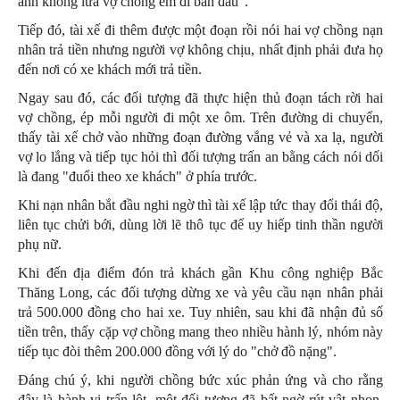
anh không lừa vợ chồng em đi bán đâu".
Tiếp đó, tài xế đi thêm được một đoạn rồi nói hai vợ chồng nạn
nhân trả tiền nhưng người vợ không chịu, nhất định phải đưa họ
đến nơi có xe khách mới trả tiền.
Ngay sau đó, các đối tượng đã thực hiện thủ đoạn
tách rời hai
vợ chồng
, ép mỗi người đi một xe ôm. Trên đường di chuyển,
thấy tài xế chở vào những đoạn đường vắng vẻ và xa lạ, người
vợ lo lắng và tiếp tục hỏi thì đối tượng trấn an bằng cách nói dối
là đang "đuổi theo xe khách" ở phía trước.
Khi nạn nhân bắt đầu nghi ngờ thì tài xế lập tức thay đổi thái độ,
liên tục
chửi bới, dùng lời lẽ thô tục để uy hiếp
tinh thần người
phụ nữ.
Khi đến
địa điểm đón trả khách gần Khu công nghiệp Bắc
Thăng Long, các đối tượng dừng xe và yêu cầu nạn nhân phải
trả 500.000 đồng cho hai xe. Tuy nhiên, sau khi đã nhận đủ số
tiền trên, thấy cặp vợ chồng mang theo nhiều hành lý, nhóm này
tiếp tục đòi thêm 200.000 đồng với lý do "chở đồ nặng".
Đáng chú ý, khi người chồng bức xúc phản ứng và cho rằng
đây là hành vi trấn lột, một đối tượng đã bất ngờ
rút vật nhọn,