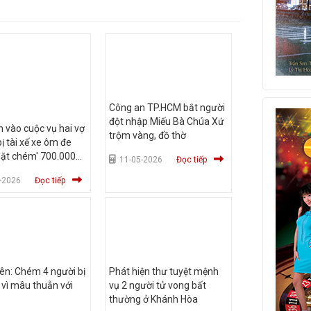
Công an TP.HCM bắt người
đột nhập Miếu Bà Chúa Xứ
 vào cuộc vụ hai vợ
trộm vàng, đồ thờ
ị tài xế xe ôm đe
hặt chém' 700.000
11-05-2026
Đọc tiếp
-2026
Đọc tiếp
ên: Chém 4 người bị
Phát hiện thư tuyệt mệnh
vì mâu thuẫn với
vụ 2 người tử vong bất
thường ở Khánh Hòa