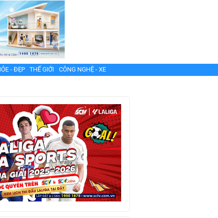
ỎE - ĐẸP
THẾ GIỚI
CÔNG NGHỆ - XE