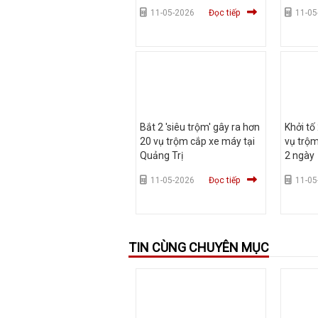
Dừa
11-05-2026
Đọc tiếp
11-05
Bắt 2 'siêu trộm' gây ra hơn
Khởi tố
20 vụ trộm cắp xe máy tại
vụ trộm
Quảng Trị
2 ngày
11-05-2026
Đọc tiếp
11-05
TIN CÙNG CHUYÊN MỤC