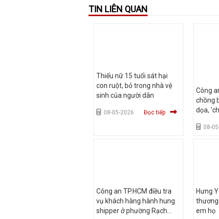
TIN LIÊN QUAN
Thiếu nữ 15 tuổi sát hại
con ruột, bỏ trong nhà vệ
Công an
sinh của người dân
chồng b
dọa, 'c
08-05-2026
Đọc tiếp
đồng
08-05
Công an TP.HCM điều tra
Hưng Y
vụ khách hàng hành hung
thương 
shipper ở phường Rạch
em họ