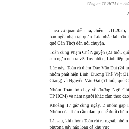
Công an TP.HCM tìm chủ 
Theo cơ quan điều tra, chiều 11.11.2025
bạn ngồi nhậu tại quán. Lúc nhắc lại mâu 
quê Cần Thơ) đến nói chuyện.
Toàn cùng Phạm Chí Nguyện (23 tuổi, qu
can ngăn nên ra về. Tuy nhiên, Linh tiếp tụ
Lúc này, Toàn rủ thêm Đào Văn Đạt (24 tu
nhóm phát hiện Linh, Dương Thế Việt (31 
Giang) và Nguyễn Văn Đại (51 tuổi, quê C
Nhóm Toàn bỏ chạy về đường Ngô Chí 
TP.HCM) và năm người khác cầm theo dao tự
Khoảng 17 giờ cùng ngày, 2 nhóm gặp lạ
Nhóm của Toàn cầm dao tự chế đuổi chém
Lát sau, khi nhóm Toàn rút ra ngoài, nhóm
phương gây náo loạn cả khu vực.