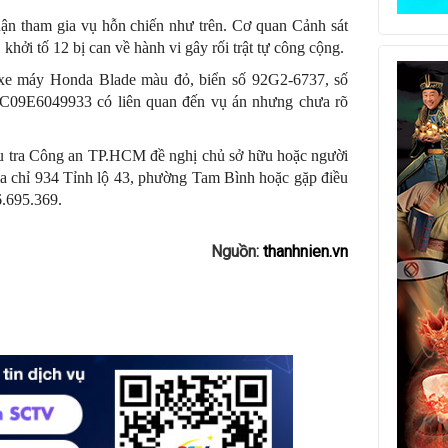
nhận tham gia vụ hỗn chiến như trên. Cơ quan Cảnh sát
hởi tố 12 bị can về hành vi gây rối trật tự công cộng.
h xe máy Honda Blade màu đỏ, biển số 92G2-6737, số
9E6049933 có liên quan đến vụ án nhưng chưa rõ
ều tra Công an TP.HCM đề nghị chủ sở hữu hoặc người
i địa chỉ 934 Tỉnh lộ 43, phường Tam Bình hoặc gặp điều
6.695.369.
Nguồn:
thanhnien.vn