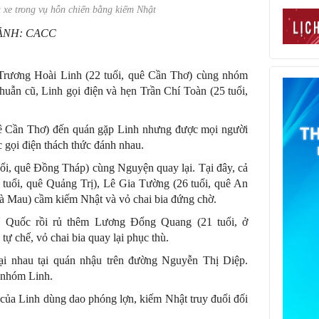
xe trong vụ hỗn chiến bằng kiếm Nhật
ẢNH: CACC
, Trương Hoài Linh (22 tuổi, quê Cần Thơ) cùng nhóm
thuẫn cũ, Linh gọi điện và hẹn Trần Chí Toàn (25 tuổi,
ê Cần Thơ) đến quán gặp Linh nhưng được mọi người
c gọi điện thách thức đánh nhau.
ổi, quê Đồng Tháp) cùng Nguyện quay lại. Tại đây, cả
tuổi, quê Quảng Trị), Lê Gia Tường (26 tuổi, quê An
à Mau) cầm kiếm Nhật và vỏ chai bia đứng chờ.
Quốc rồi rủ thêm Lương Đổng Quang (21 tuổi, ở
 chế, vỏ chai bia quay lại phục thù.
i nhau tại quán nhậu trên đường Nguyễn Thị Diệp.
 nhóm Linh.
 của Linh dùng dao phóng lợn, kiếm Nhật truy đuổi đối