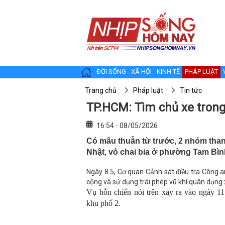
ĐỜI SỐNG - XÃ HỘI
KINH TẾ
PHÁP LUẬT
Trang chủ
Pháp luật
Tin tức
TP.HCM: Tìm chủ xe tron
16:54 - 08/05/2026
Có mâu thuẫn từ trước, 2 nhóm tha
Nhật, vỏ chai bia ở phường Tam Bìn
Ngày 8.5, Cơ quan Cảnh sát điều tra Công an
cộng và sử dụng trái phép vũ khí quân dụng
Vụ hỗn chiến nói trên xảy ra vào ngày 1
khu phố 2.