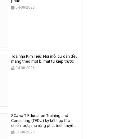
phúc
04-08-2026
Tòa nhà Kim Tiêu: Nơi mỗi cư dân đều
mang theo một bí mật từ kiếp trước
04-08-2026
SCJ và T-Education Training and
Consulting (TEDU) ký kết hợp tác
chiến lược, mở rộng phát triển truyền
thông và giáo dục
01-08-2026