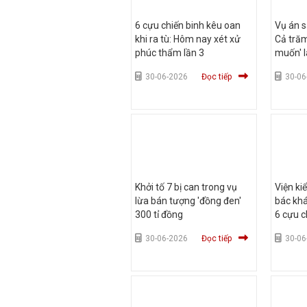
6 cựu chiến binh kêu oan
Vụ án s
khi ra tù: Hôm nay xét xử
Cả trăm
phúc thẩm lần 3
muốn' l
30-06-2026
Đọc tiếp
30-06
Khởi tố 7 bị can trong vụ
Viện ki
lừa bán tượng 'đồng đen'
bác kh
300 tỉ đồng
6 cựu c
30-06-2026
Đọc tiếp
30-06