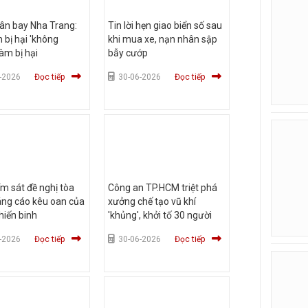
ân bay Nha Trang:
Tin lời hẹn giao biển số sau
 bị hại 'không
khi mua xe, nạn nhân sập
àm bị hại
bẫy cướp
-2026
Đọc tiếp
30-06-2026
Đọc tiếp
ểm sát đề nghị tòa
Công an TP.HCM triệt phá
áng cáo kêu oan của
xưởng chế tạo vũ khí
hiến binh
'khủng', khởi tố 30 người
-2026
Đọc tiếp
30-06-2026
Đọc tiếp