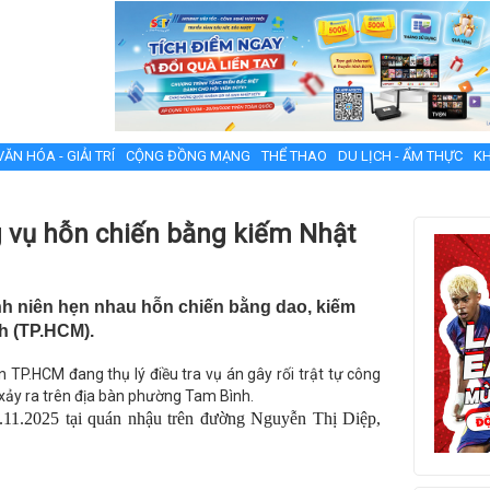
VĂN HÓA - GIẢI TRÍ
CỘNG ĐỒNG MẠNG
THỂ THAO
DU LỊCH - ẨM THỰC
KH
g vụ hỗn chiến bằng kiếm Nhật
nh niên hẹn nhau hỗn chiến bằng dao, kiếm
h (TP.HCM).
 TP.HCM đang thụ lý điều tra vụ án gây rối trật tự công
 xảy ra trên địa bàn phường Tam Bình.
1.11.2025 tại quán nhậu trên đường Nguyễn Thị Diệp,