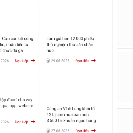
: Cựu cán bộ công
Làm giả hơn 12.000 phiếu
tin, nhận tiền từ
thử nghiệm thức ăn chăn
ổ chức đá gà
nuôi
-2026
Đọc tiếp
29-06-2026
Đọc tiếp
'tập đoàn' cho vay
g qua app, website
Công an Vĩnh Long khởi tố
12 bị can mua bán hơn
3.500 tài khoản ngân hàng
-2026
Đọc tiếp
27-06-2026
Đọc tiếp