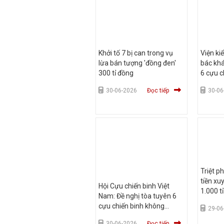
Khởi tố 7 bị can trong vụ
Viện ki
lừa bán tượng 'đồng đen'
bác kh
300 tỉ đồng
6 cựu c
30-06-2026
Đọc tiếp
30-06
Triệt p
tiền xu
Hội Cựu chiến binh Việt
1.000 t
Nam: Đề nghị tòa tuyên 6
cựu chiến binh không
29-06
phạm tội
30-06-2026
Đọc tiếp