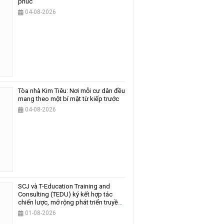
phúc
04-08-2026
Tòa nhà Kim Tiêu: Nơi mỗi cư dân đều
mang theo một bí mật từ kiếp trước
04-08-2026
SCJ và T-Education Training and
Consulting (TEDU) ký kết hợp tác
chiến lược, mở rộng phát triển truyền
thông và giáo dục
01-08-2026