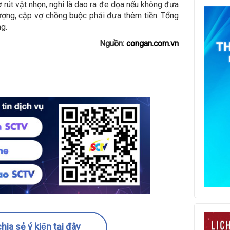
 rút vật nhọn, nghi là dao ra đe dọa nếu không đưa
ượng, cặp vợ chồng buộc phải đưa thêm tiền. Tổng
ng.
Nguồn:
congan.com.vn
hia sẻ ý kiến tại đây