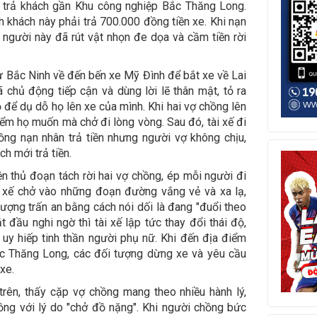
 trả khách gần Khu công nghiệp Bắc Thăng Long.
h khách này phải trả 700.000 đồng tiền xe. Khi nạn
 người này đã rút vật nhọn đe dọa và cầm tiền rời
từ Bắc Ninh về đến bến xe Mỹ Đình để bắt xe về Lai
 chủ động tiếp cận và dùng lời lẽ thân mật, tỏ ra
 để dụ dỗ họ lên xe của mình. Khi hai vợ chồng lên
ểm họ muốn mà chở đi lòng vòng. Sau đó, tài xế đi
ng nạn nhân trả tiền nhưng người vợ không chịu,
h mới trả tiền.
n thủ đoạn tách rời hai vợ chồng, ép mỗi người đi
i xế chở vào những đoạn đường vắng vẻ và xa lạ,
 tượng trấn an bằng cách nói dối là đang "đuổi theo
t đầu nghi ngờ thì tài xế lập tức thay đổi thái độ,
để uy hiếp tinh thần người phụ nữ. Khi đến địa điểm
c Thăng Long, các đối tượng dừng xe và yêu cầu
xe.
trên, thấy cặp vợ chồng mang theo nhiều hành lý,
ng với lý do "chở đồ nặng". Khi người chồng bức