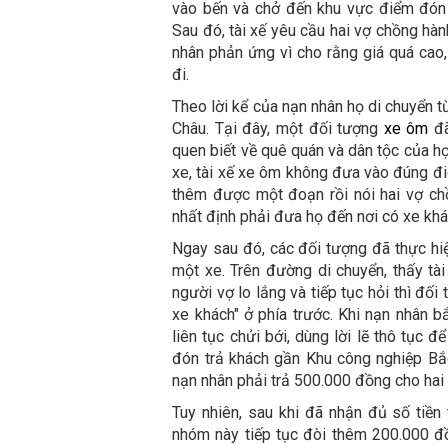
vào bến và chở đến khu vực điểm đón
Sau đó, tài xế yêu cầu hai vợ chồng hàn
nhân phản ứng vì cho rằng giá quá cao,
đi.
Theo lời kể của nạn nhân họ di chuyển 
Châu. Tại đây, một đối tượng
xe ôm
đã
quen biết về quê quán và dân tộc của họ
xe, tài xế xe ôm không đưa vào đúng đi
thêm được một đoạn rồi nói hai vợ chồ
nhất định phải đưa họ đến nơi có xe khác
Ngay sau đó, các đối tượng đã thực hiệ
một xe. Trên đường di chuyển, thấy tà
người vợ lo lắng và tiếp tục hỏi thì đối
xe khách" ở phía trước. Khi nạn nhân bắ
liên tục chửi bới, dùng lời lẽ thô tục 
đón trả khách gần Khu công nghiệp Bắ
nạn nhân phải trả 500.000 đồng cho hai 
Tuy nhiên, sau khi đã nhận đủ số tiền 
nhóm này tiếp tục đòi thêm 200.000 đồ