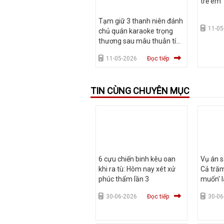
trẻ em
Tạm giữ 3 thanh niên đánh
11-05
chủ quán karaoke trọng
thương sau mâu thuẫn tính
tiền
11-05-2026
Đọc tiếp
TIN CÙNG CHUYÊN MỤC
6 cựu chiến binh kêu oan
Vụ án s
khi ra tù: Hôm nay xét xử
Cả trăm
phúc thẩm lần 3
muốn' l
30-06-2026
Đọc tiếp
30-06