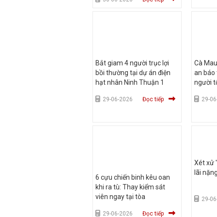
Bắt giam 4 người trục lợi
Cà Mau
bồi thường tại dự án điện
an báo 
hạt nhân Ninh Thuận 1
người t
29-06-2026
Đọc tiếp
29-06
Xét xử 
lãi nặn
6 cựu chiến binh kêu oan
khi ra tù: Thay kiểm sát
viên ngay tại tòa
29-06
29-06-2026
Đọc tiếp