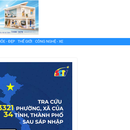
ỎE - ĐẸP
THẾ GIỚI
CÔNG NGHỆ - XE