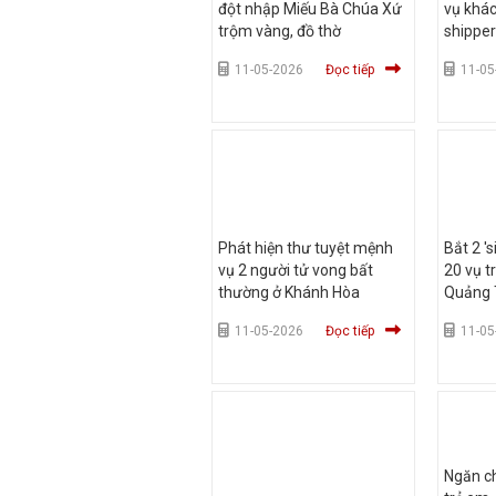
đột nhập Miếu Bà Chúa Xứ
vụ khá
trộm vàng, đồ thờ
shippe
Dừa
11-05-2026
Đọc tiếp
11-05
Phát hiện thư tuyệt mệnh
Bắt 2 '
vụ 2 người tử vong bất
20 vụ t
thường ở Khánh Hòa
Quảng 
11-05-2026
Đọc tiếp
11-05
Ngăn ch