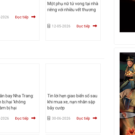
Một phụ nữ tử vong tại nhà
riêng với nhiều vết thương
-2026
Đọc tiếp
12-05-2026
Đọc tiếp
ân bay Nha Trang:
Tin lời hẹn giao biển số sau
 bị hại 'không
khi mua xe, nạn nhân sập
àm bị hại
bẫy cướp
-2026
Đọc tiếp
30-06-2026
Đọc tiếp