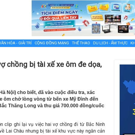
VĂN HÓA - GIẢI TRÍ
CỘNG ĐỒNG MẠNG
THỂ THAO
DU LỊCH - ẨM THỰC
KH
ợ chồng bị tài xế xe ôm đe dọa,
à Nội) cho biết, đã vào cuộc điều tra, xác
 xe ôm chở lòng vòng từ bến xe Mỹ Đình đến
ắc Thăng Long và thu giá 700.000 đồng/cuốc
n clip ghi lại vụ việc hai vợ chồng đi từ Bắc Ninh
ề Lai Châu nhưng bị tài xế khu vực này ngăn cản