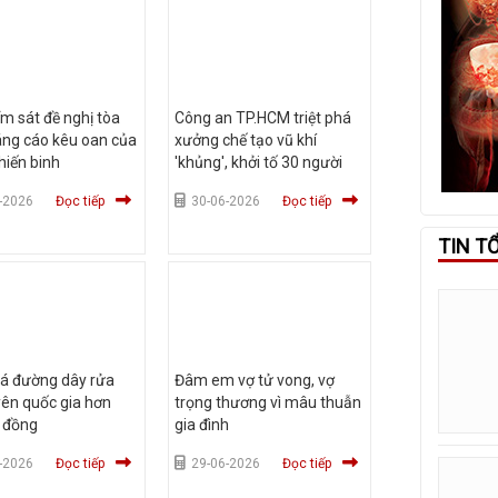
ểm sát đề nghị tòa
Công an TP.HCM triệt phá
áng cáo kêu oan của
xưởng chế tạo vũ khí
hiến binh
'khủng', khởi tố 30 người
-2026
Đọc tiếp
30-06-2026
Đọc tiếp
TIN T
há đường dây rửa
Đâm em vợ tử vong, vợ
yên quốc gia hơn
trọng thương vì mâu thuẫn
ỉ đồng
gia đình
-2026
Đọc tiếp
29-06-2026
Đọc tiếp