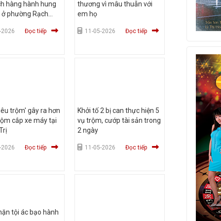
ch hàng hành hung
thương vì mâu thuẫn với
r ở phường Rạch
em họ
-2026
Đọc tiếp
11-05-2026
Đọc tiếp
siêu trộm' gây ra hơn
Khởi tố 2 bị can thực hiện 5
rộm cắp xe máy tại
vụ trộm, cướp tài sản trong
Trị
2 ngày
-2026
Đọc tiếp
11-05-2026
Đọc tiếp
ặn tội ác bạo hành