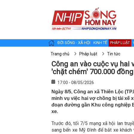
ĐỜI SỐNG - XÃ HỘI
KINH TẾ
PHÁP LUẬT
Trang chủ
Pháp luật
Tin tức
Công an vào cuộc vụ hai v
'chặt chém' 700.000 đồng
17:00 - 08/05/2026
Ngày 8/5, Công an xã Thiên Lộc (TP.H
minh vụ việc hai vợ chồng bị tài xế
đoạn đường gần Khu công nghiệp B
xe.
Trước đó, tối 7/5 mạng xã hội lan truyề
sang bến xe Mỹ Đình để bắt xe khách v