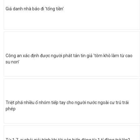
Giả danh nhà báo đi 'tống tiền'
Công an xác định được người phát tán tin giả 'tôm khô làm từ cao
su non'
Triệt phá nhiều ổ nhóm tiếp tay cho người nước ngoài cư trú trái
phép
Từ 1.7, ai phải giải trình khi tài sản biến động từ 1 tỉ đồng trở lên?