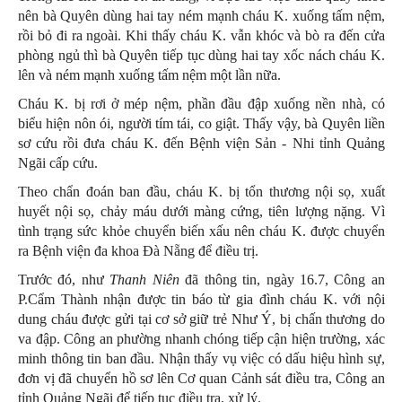
nên bà Quyên dùng hai tay ném mạnh cháu K. xuống tấm nệm,
rồi bỏ đi ra ngoài. Khi thấy cháu K. vẫn khóc và bò ra đến cửa
phòng ngủ thì bà Quyên tiếp tục dùng hai tay xốc nách cháu K.
lên và ném mạnh xuống tấm nệm một lần nữa.
Cháu K. bị rơi ở mép nệm, phần đầu đập xuống nền nhà, có
biểu hiện nôn ói, người tím tái, co giật. Thấy vậy, bà Quyên liền
sơ cứu rồi đưa cháu K. đến Bệnh viện Sản - Nhi tỉnh Quảng
Ngãi cấp cứu.
Theo chẩn đoán ban đầu, cháu K. bị tổn thương nội sọ, xuất
huyết nội sọ, chảy máu dưới màng cứng, tiên lượng nặng. Vì
tình trạng sức khỏe chuyển biến xấu nên cháu K. được chuyển
ra Bệnh viện đa khoa Đà Nẵng để điều trị.
Trước đó, như
Thanh Niên
đã thông tin, ngày 16.7, Công an
P.Cẩm Thành nhận được tin báo từ gia đình cháu K. với nội
dung cháu được gửi tại cơ sở giữ trẻ Như Ý, bị chấn thương do
va đập. Công an phường nhanh chóng tiếp cận hiện trường, xác
minh thông tin ban đầu. Nhận thấy vụ việc có dấu hiệu hình sự,
đơn vị đã chuyển hồ sơ lên Cơ quan Cảnh sát điều tra, Công an
tỉnh Quảng Ngãi để tiếp tục điều tra, xử lý.