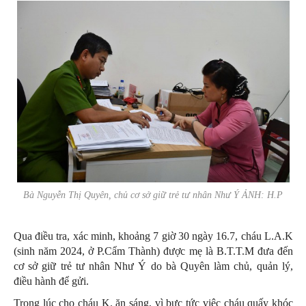
Bà Nguyễn Thị Quyên, chủ cơ sở giữ trẻ tư nhân Như Ý ẢNH: H.P
Qua điều tra, xác minh, khoảng 7 giờ 30 ngày 16.7, cháu L.A.K
(sinh năm 2024, ở P.Cẩm Thành) được mẹ là B.T.T.M đưa đến
cơ sở giữ trẻ tư nhân Như Ý do bà Quyên làm chủ, quản lý,
điều hành để gửi.
Trong lúc cho cháu K. ăn sáng, vì bực tức việc cháu quấy khóc