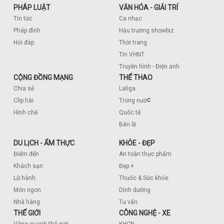
PHÁP LUẬT
VĂN HÓA - GIẢI TRÍ
Tin tức
Ca nhạc
Pháp đình
Hậu trường showbiz
Hỏi đáp
Thời trang
Tin VHNT
Truyền hình - Điện ảnh
CỘNG ĐỒNG MẠNG
THỂ THAO
Chia sẻ
Laliga
c
Clip hài
Trong nướ
Hình chế
Quốc tế
Bên lề
DU LỊCH - ẨM THỰC
KHỎE - ĐẸP
Điểm đến
An toàn thực phẩm
Khách sạn
Đẹp +
Lữ hành
Thuốc & Sức khỏe
Món ngon
Dinh dưỡng
Nhà hàng
Tư vấn
THẾ GIỚI
CÔNG NGHỆ - XE
Vòng quanh thế giới
KHCN