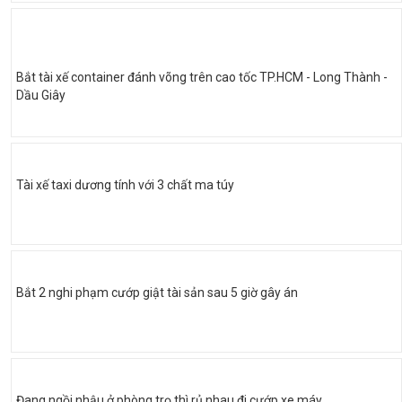
Bắt tài xế container đánh võng trên cao tốc TP.HCM - Long Thành -
Dầu Giây
Tài xế taxi dương tính với 3 chất ma túy
Bắt 2 nghi phạm cướp giật tài sản sau 5 giờ gây án
Đang ngồi nhậu ở phòng trọ thì rủ nhau đi cướp xe máy