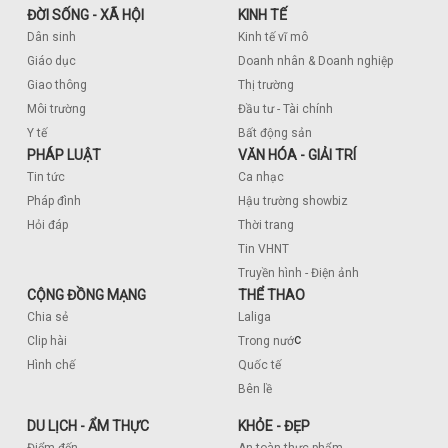
ĐỜI SỐNG - XÃ HỘI
KINH TẾ
Dân sinh
Kinh tế vĩ mô
Giáo dục
Doanh nhân & Doanh nghiệp
Giao thông
Thị trường
Môi trường
Đầu tư - Tài chính
Y tế
Bất động sản
PHÁP LUẬT
VĂN HÓA - GIẢI TRÍ
Tin tức
Ca nhạc
Pháp đình
Hậu trường showbiz
Hỏi đáp
Thời trang
Tin VHNT
Truyền hình - Điện ảnh
CỘNG ĐỒNG MẠNG
THỂ THAO
Chia sẻ
Laliga
c
Clip hài
Trong nướ
Hình chế
Quốc tế
Bên lề
DU LỊCH - ẨM THỰC
KHỎE - ĐẸP