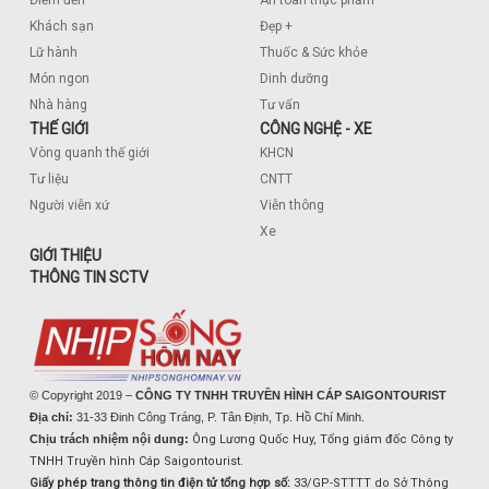
Điểm đến
An toàn thực phẩm
Khách sạn
Đẹp +
Lữ hành
Thuốc & Sức khỏe
Món ngon
Dinh dưỡng
Nhà hàng
Tư vấn
THẾ GIỚI
CÔNG NGHỆ - XE
Vòng quanh thế giới
KHCN
Tư liệu
CNTT
Người viễn xứ
Viễn thông
Xe
GIỚI THIỆU
THÔNG TIN SCTV
© Copyright 2019 –
CÔNG TY TNHH TRUYỀN HÌNH CÁP SAIGONTOURIST
Địa chỉ:
31-33 Đinh Công Tráng, P. Tân Định, Tp. Hồ Chí Minh.
Chịu trách nhiệm nội dung:
Ông Lương Quốc Huy, Tổng giám đốc Công ty
TNHH Truyền hình Cáp Saigontourist.
Giấy phép trang thông tin điện tử tổng hợp số:
33/GP-STTTT do Sở Thông