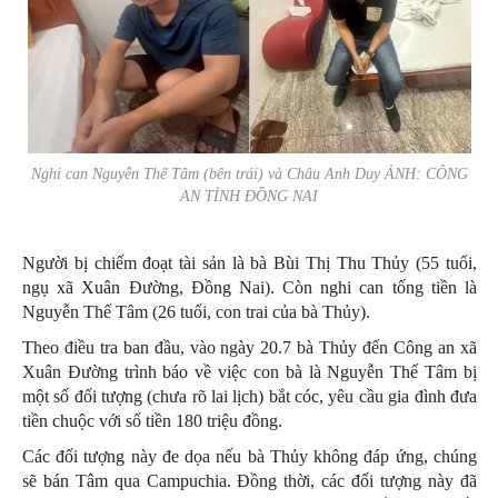
Nghi can Nguyễn Thế Tâm (bên trái) và Châu Anh Duy ẢNH: CÔNG
AN TỈNH ĐỒNG NAI
Người bị chiếm đoạt tài sản là bà Bùi Thị Thu Thủy (55 tuổi,
ngụ xã Xuân Đường, Đồng Nai). Còn nghi can tống tiền là
Nguyễn Thế Tâm (26 tuổi, con trai của bà Thủy).
Theo điều tra ban đầu, vào ngày 20.7 bà Thủy đến Công an xã
Xuân Đường trình báo về việc con bà là Nguyễn Thế Tâm bị
một số đối tượng (chưa rõ lai lịch) bắt cóc, yêu cầu gia đình đưa
tiền chuộc với số tiền 180 triệu đồng.
Các đối tượng này đe dọa nếu bà Thủy không đáp ứng, chúng
sẽ bán Tâm qua Campuchia. Đồng thời, các đối tượng này đã