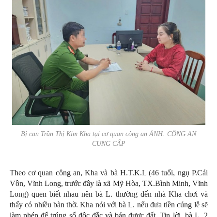
Bị can Trần Thị Kim Kha tại cơ quan công an ẢNH: CÔNG AN
CUNG CẤP
Theo cơ quan công an, Kha và bà H.T.K.L (46 tuổi, ngụ P.Cái
Vồn, Vĩnh Long, trước đây là xã Mỹ Hòa, TX.Bình Minh, Vĩnh
Long) quen biết nhau nên bà L. thường đến nhà Kha chơi và
thấy có nhiều bàn thờ. Kha nói với bà L. nếu đưa tiền cúng lễ sẽ
làm phép để trúng số độc đắc và bán được đất. Tin lời, bà L. 2