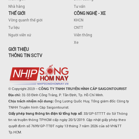
Nhà hàng
Tư vấn
THẾ GIỚI
CÔNG NGHỆ - XE
Vòng quanh thế giới
KHCN
Tư liệu
CNTT
Người viễn xứ
Viễn thông
Xe
GIỚI THIỆU
THÔNG TIN SCTV
© Copyright 2019 –
CÔNG TY TNHH TRUYỀN HÌNH CÁP SAIGONTOURIST
Địa chỉ:
31-33 Đinh Công Tráng, P. Tân Định, Tp. Hồ Chí Minh.
Chịu trách nhiệm nội dung:
Ông Lương Quốc Huy, Tổng giám đốc Công ty
TNHH Truyền hình Cáp Saigontourist.
Giấy phép trang thông tin điện tử tổng hợp số:
33/GP-STTTT do Sở Thông
tin và truyền thông TPHCM cấp ngày 20/5/2019. Cập nhật giấy phép theo
quyết định số 7699/GP-TTĐT ngày 13 tháng 7 năm 2026 của sở VH&TT
Tp.HCM.