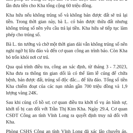
lần đưa tiền cho Kha tổng cộng 60 triệu đồng.
Kha hứa nếu không trúng số và không bán được đất sẽ trả lại
tiền. Trong thời gian này, bà L. có bán được thửa đất nhưng
không trúng số nên yêu cầu trả lại tiền. Kha hứa sẽ tiếp tục làm
phép cho trúng số.
Bà L. tin tưởng và chờ một thời gian dài vẫn không trúng số nên
nghi ngờ bị lừa đảo và đến cơ quan công an trình báo. Còn Kha
bỏ trốn khỏi nơi cư trú.
Qua quá trình điều tra, công an xác định, từ tháng 3 - 7.2023,
Kha đưa ra thông tin gian dối là có thể làm lễ cúng để chữa
bệnh, bán được đất, trúng số độc đắc... để lừa đảo. Tổng số tiền
Kha chiếm đoạt của các nạn nhân gần 700 triệu đồng và 1,9
lượng vàng 24K.
Sau khi củng cố hồ sơ, cơ quan điều tra khởi tố vụ án hình sự,
khởi tố bị can đối với Trần Thị Kim Kha. Ngày 29.4, Cơ quan
CSĐT Công an tỉnh Vĩnh Long ra quyết định truy nã đối với
Kha.
Phòng CSHS Công an tỉnh Vĩnh Long đã xác lập chuyên án,