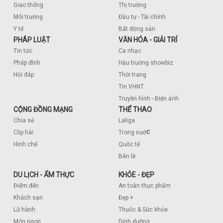
Giao thông
Thị trường
Môi trường
Đầu tư - Tài chính
Y tế
Bất động sản
PHÁP LUẬT
VĂN HÓA - GIẢI TRÍ
Tin tức
Ca nhạc
Pháp đình
Hậu trường showbiz
Hỏi đáp
Thời trang
Tin VHNT
Truyền hình - Điện ảnh
CỘNG ĐỒNG MẠNG
THỂ THAO
Chia sẻ
Laliga
c
Clip hài
Trong nướ
Hình chế
Quốc tế
Bên lề
DU LỊCH - ẨM THỰC
KHỎE - ĐẸP
Điểm đến
An toàn thực phẩm
Khách sạn
Đẹp +
Lữ hành
Thuốc & Sức khỏe
Món ngon
Dinh dưỡng