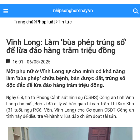
nhipsonghomnay.vn
Trang chủ
Pháp luật
Tin tức
Vĩnh Long: Làm 'bùa phép trúng số'
để lừa đảo hàng trăm triệu đồng
16:01 - 06/08/2025
Một phụ nữ ở Vĩnh Long tự cho mình có khả năng
làm 'bùa phép' chữa bệnh, bán được đất, trúng số
độc đắc để lừa đảo hàng trăm triệu đồng.
Ngày 6.8, tin từ Phòng Cảnh sát hình sự (CSHS) Công an tỉnh Vĩnh
Long cho biết, đơn vị đã di lý và bàn giao bị can Trần Thị Kim Kha
(31 tuổi, ngụ P.Cái Vồn, Vĩnh Long) cho Cơ quan CSĐT Công an
tỉnh này để điều tra về hành vi lừa đảo chiếm đoạt tài sản.