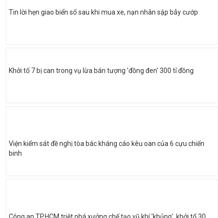
Tin lời hẹn giao biển số sau khi mua xe, nạn nhân sập bẫy cướp
Khởi tố 7 bị can trong vụ lừa bán tượng 'đồng đen' 300 tỉ đồng
Viện kiểm sát đề nghị tòa bác kháng cáo kêu oan của 6 cựu chiến
binh
Công an TP.HCM triệt phá xưởng chế tạo vũ khí 'khủng', khởi tố 30