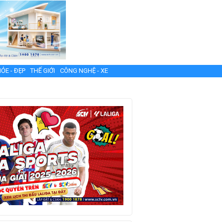
ỎE - ĐẸP
THẾ GIỚI
CÔNG NGHỆ - XE