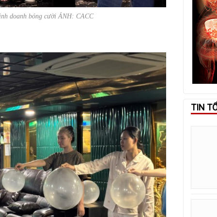
kinh doanh bóng cười ẢNH: CACC
TIN T