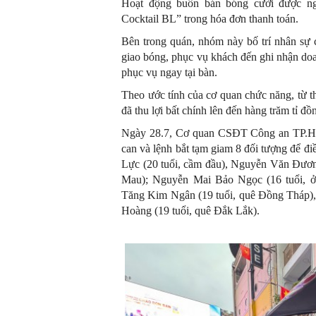
Hoạt động buôn bán bóng cười được n
Cocktail BL” trong hóa đơn thanh toán.
Bên trong quán, nhóm này bố trí nhân sự c
giao bóng, phục vụ khách đến ghi nhận doa
phục vụ ngay tại bàn.
Theo ước tính của cơ quan chức năng, từ t
đã thu lợi bất chính lên đến hàng trăm tỉ đồ
Ngày 28.7, Cơ quan CSĐT Công an TP.HCM 
can và lệnh bắt tạm giam 8 đối tượng để đ
Lực (20 tuổi, cầm đầu), Nguyễn Văn Đương
Mau); Nguyễn Mai Bảo Ngọc (16 tuổi, 
Tăng Kim Ngân (19 tuổi, quê Đồng Tháp),
Hoàng (19 tuổi, quê Đắk Lắk).