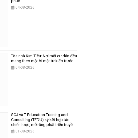
phúc
04-08-2026
Tòa nhà Kim Tiêu: Nơi mỗi cư dân đều
mang theo một bí mật từ kiếp trước
04-08-2026
SCJ và T-Education Training and
Consulting (TEDU) ký kết hợp tác
chiến lược, mở rộng phát triển truyền
thông và giáo dục
01-08-2026