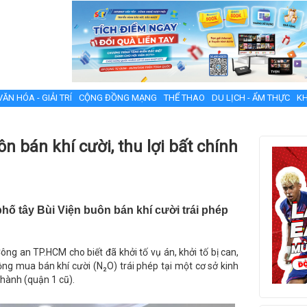
VĂN HÓA - GIẢI TRÍ
CỘNG ĐỒNG MẠNG
THỂ THAO
DU LỊCH - ẨM THỰC
KH
n bán khí cười, thu lợi bất chính
hố tây Bùi Viện buôn bán khí cười trái phép
ông an TP.HCM cho biết đã khởi tố vụ án, khởi tố bị can,
ng mua bán khí cười (N₂O) trái phép tại một cơ sở kinh
Thành (quận 1 cũ).