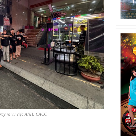
 xảy ra vụ việc ẢNH: CACC