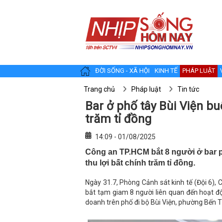
ĐỜI SỐNG - XÃ HỘI
KINH TẾ
PHÁP LUẬT
Trang chủ
Pháp luật
Tin tức
Bar ở phố tây Bùi Viện buô
trăm tỉ đồng
14:09 - 01/08/2025
Công an TP.HCM bắt 8 người ở bar p
thu lợi bất chính trăm tỉ đồng.
Ngày 31.7, Phòng Cảnh sát kinh tế (Đội 6), C
bắt tạm giam 8 người liên quan đến hoạt độ
doanh trên phố đi bộ Bùi Viện, phường Bến 