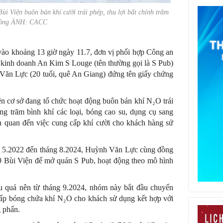
i Viện buôn bán khí cười trái phép, thu lợi bất chính trăm
đồng ẢNH: CACC
 vào khoảng 13 giờ ngày 11.7, đơn vị phối hợp Công an
kinh doanh An Kim S Louge (tên thường gọi là S Pub)
h Văn Lực (20 tuổi, quê An Giang) đứng tên giấy chứng
ện cơ sở đang tổ chức hoạt động buôn bán khí N₂O trái
ng trăm bình khí các loại, bóng cao su, dụng cụ sang
ên quan đến việc cung cấp khí cười cho khách hàng sử
áng 5.2022 đến tháng 8.2024, Huỳnh Văn Lực cùng đồng
29 Bùi Viện để mở quán S Pub, hoạt động theo mô hình
ệu quả nên từ tháng 9.2024, nhóm này bắt đầu chuyển
 cấp bóng chứa khí N₂O cho khách sử dụng kết hợp với
 phấn.