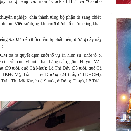
gụy trang bằng các món “Cocktail BL” và “Combo
huyên nghiệp, chia thành từng bộ phận từ sang chiết,
nh thu. Việc sử dụng khí cười được tổ chức công khai,
háng 9.2024 đến thời điểm bị phát hiện, đường dây này
ng.
đã ra quyết định khởi tố vụ án hình sự, khởi tố bị
iều tra về hành vi buôn bán hàng cấm, gồm: Huỳnh Văn
 (39 tuổi, quê Cà Mau); Lê Thị Đầy (35 tuổi, quê Cà
ở TP.HCM); Trần Thùy Dương (24 tuổi, ở TP.HCM);
 Trần Thị Mỹ Xuyến (19 tuổi, ở Đồng Tháp), Lê Triệu