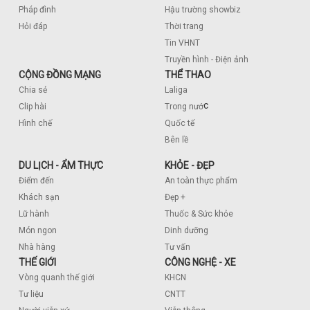
Pháp đình
Hậu trường showbiz
Hỏi đáp
Thời trang
Tin VHNT
Truyền hình - Điện ảnh
CỘNG ĐỒNG MẠNG
THỂ THAO
Chia sẻ
Laliga
c
Clip hài
Trong nướ
Hình chế
Quốc tế
Bên lề
DU LỊCH - ẨM THỰC
KHỎE - ĐẸP
Điểm đến
An toàn thực phẩm
Khách sạn
Đẹp +
Lữ hành
Thuốc & Sức khỏe
Món ngon
Dinh dưỡng
Nhà hàng
Tư vấn
THẾ GIỚI
CÔNG NGHỆ - XE
Vòng quanh thế giới
KHCN
Tư liệu
CNTT