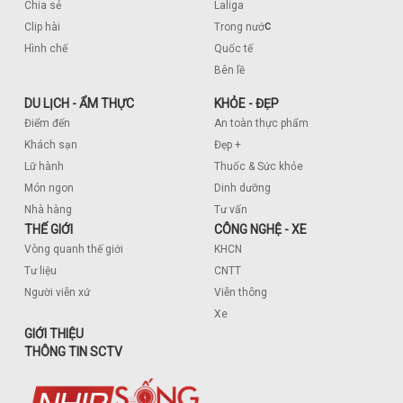
Chia sẻ
Laliga
c
Clip hài
Trong nướ
Hình chế
Quốc tế
Bên lề
DU LỊCH - ẨM THỰC
KHỎE - ĐẸP
Điểm đến
An toàn thực phẩm
Khách sạn
Đẹp +
Lữ hành
Thuốc & Sức khỏe
Món ngon
Dinh dưỡng
Nhà hàng
Tư vấn
THẾ GIỚI
CÔNG NGHỆ - XE
Vòng quanh thế giới
KHCN
Tư liệu
CNTT
Người viễn xứ
Viễn thông
Xe
GIỚI THIỆU
THÔNG TIN SCTV