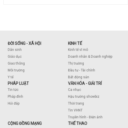
ĐỜI SỐNG - XÃ HỘI
KINH TẾ
Dân sinh
Kinh tế vĩ mô
Giáo dục
Doanh nhân & Doanh nghiệp
Giao thông
Thị trường
Môi trường
Đầu tư - Tài chính
Y tế
Bất động sản
PHÁP LUẬT
VĂN HÓA - GIẢI TRÍ
Tin tức
Ca nhạc
Pháp đình
Hậu trường showbiz
Hỏi đáp
Thời trang
Tin VHNT
Truyền hình - Điện ảnh
CỘNG ĐỒNG MẠNG
THỂ THAO