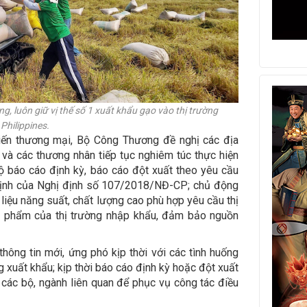
, luôn giữ vị thế số 1 xuất khẩu gạo vào thị trường
Philippines.
iến thương mại, Bộ Công Thương đề nghị các địa
và các thương nhân tiếp tục nghiêm túc thực hiện
 độ báo cáo định kỳ, báo cáo đột xuất theo yêu cầu
 định của Nghị định số 107/2018/NĐ-CP; chủ động
liệu năng suất, chất lượng cao phù hợp yêu cầu thị
ực phẩm của thị trường nhập khẩu, đảm bảo nguồn
g tin mới, ứng phó kịp thời với các tình huống
ường xuất khẩu; kịp thời báo cáo định kỳ hoặc đột xuất
các bộ, ngành liên quan để phục vụ công tác điều