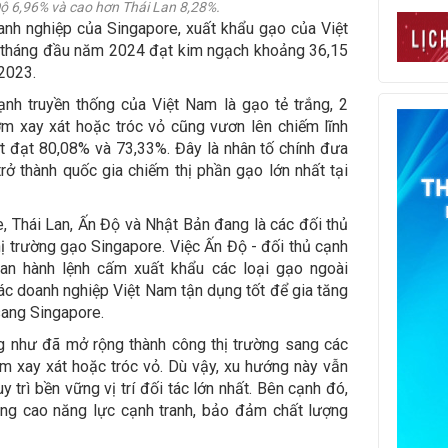
Độ 6,96% và cao hơn Thái Lan 8,28%.
nh nghiệp của Singapore, xuất khẩu gạo của Việt
3 tháng đầu năm 2024 đạt kim ngạch khoảng 36,15
 2023.
nh truyền thống của Việt Nam là gạo tẻ trắng, 2
m xay xát hoặc tróc vỏ cũng vươn lên chiếm lĩnh
ượt đạt 80,08% và 73,33%. Đây là nhân tố chính đưa
ở thành quốc gia chiếm thị phần gạo lớn nhất tại
 Thái Lan, Ấn Độ và Nhật Bản đang là các đối thủ
hị trường gạo Singapore. Việc Ấn Độ - đối thủ cạnh
ban hành lệnh cấm xuất khẩu các loại gạo ngoài
c doanh nghiệp Việt Nam tận dụng tốt để gia tăng
 sang Singapore.
g như đã mở rộng thành công thị trường sang các
 xay xát hoặc tróc vỏ. Dù vậy, xu hướng này vẫn
 trì bền vững vị trí đối tác lớn nhất. Bên cạnh đó,
âng cao năng lực cạnh tranh, bảo đảm chất lượng