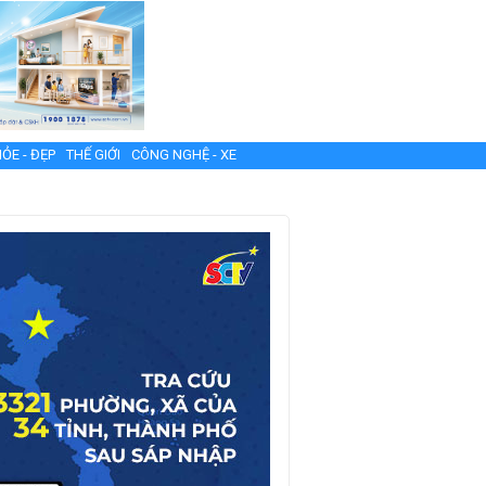
ỎE - ĐẸP
THẾ GIỚI
CÔNG NGHỆ - XE