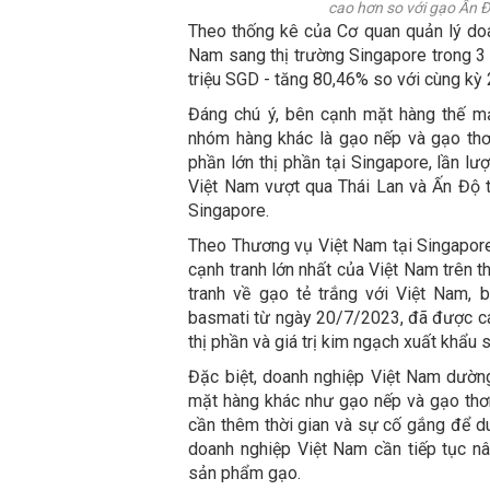
cao hơn so với gạo Ấn 
Theo thống kê của Cơ quan quản lý doa
Nam sang thị trường Singapore trong 
triệu SGD - tăng 80,46% so với cùng kỳ
Đáng chú ý, bên cạnh mặt hàng thế mạ
nhóm hàng khác là gạo nếp và gạo thơ
phần lớn thị phần tại Singapore, lần l
Việt Nam vượt qua Thái Lan và Ấn Độ tr
Singapore.
Theo Thương vụ Việt Nam tại Singapore,
cạnh tranh lớn nhất của Việt Nam trên t
tranh về gạo tẻ trắng với Việt Nam, 
basmati từ ngày 20/7/2023, đã được cá
thị phần và giá trị kim ngạch xuất khẩu
Đặc biệt, doanh nghiệp Việt Nam dườn
mặt hàng khác như gạo nếp và gạo thơm
cần thêm thời gian và sự cố gắng để duy
doanh nghiệp Việt Nam cần tiếp tục n
sản phẩm gạo.