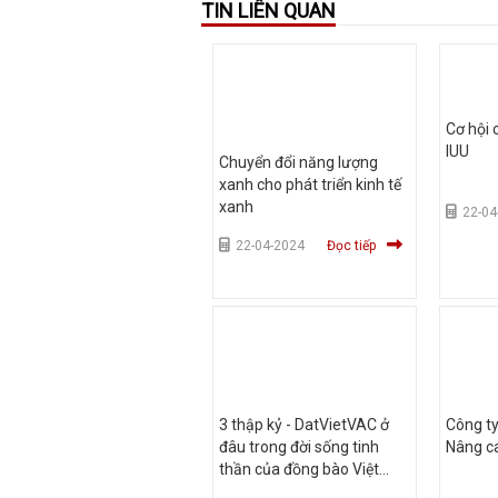
TIN LIÊN QUAN
Cơ hội 
IUU
Chuyển đổi năng lượng
xanh cho phát triển kinh tế
xanh
22-04
22-04-2024
Đọc tiếp
3 thập kỷ - DatVietVAC ở
Công ty
đâu trong đời sống tinh
Nâng ca
thần của đồng bào Việt
Nam?