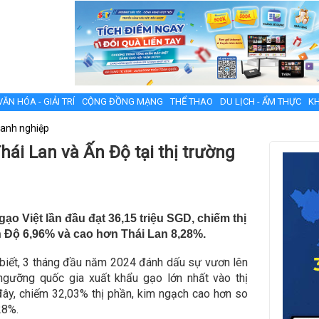
VĂN HÓA - GIẢI TRÍ
CỘNG ĐỒNG MẠNG
THỂ THAO
DU LỊCH - ẨM THỰC
KH
anh nghiệp
hái Lan và Ấn Độ tại thị trường
gạo Việt lần đầu đạt 36,15 triệu SGD, chiếm thị
 Độ 6,96% và cao hơn Thái Lan 8,28%.
biết, 3 tháng đầu năm 2024 đánh dấu sự vươn lên
ngưỡng quốc gia xuất khẩu gạo lớn nhất vào thị
đây, chiếm 32,03% thị phần, kim ngạch cao hơn so
28%.