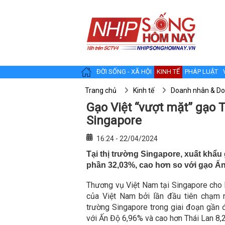
ĐỜI SỐNG - XÃ HỘI
KINH TẾ
PHÁP LUẬT
Trang chủ
Kinh tế
Doanh nhân & Do
Gạo Việt “vượt mặt” gạo T
Singapore
16:24 - 22/04/2024
Tại thị trường Singapore, xuất khẩu 
phần 32,03%, cao hơn so với gạo Ấn
Thương vụ Việt Nam tại Singapore cho 
của Việt Nam bởi lần đầu tiên chạm 
trường Singapore trong giai đoạn gần 
với Ấn Độ 6,96% và cao hơn Thái Lan 8,