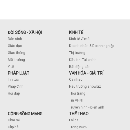
ĐỜI SỐNG - XÃ HỘI
KINH TẾ
Dân sinh
Kinh tế vĩ mô
Giáo dục
Doanh nhân & Doanh nghiệp
Giao thông
Thị trường
Môi trường
Đầu tư - Tài chính
Y tế
Bất động sản
PHÁP LUẬT
VĂN HÓA - GIẢI TRÍ
Tin tức
Ca nhạc
Pháp đình
Hậu trường showbiz
Hỏi đáp
Thời trang
Tin VHNT
Truyền hình - Điện ảnh
CỘNG ĐỒNG MẠNG
THỂ THAO
Chia sẻ
Laliga
c
Clip hài
Trong nướ