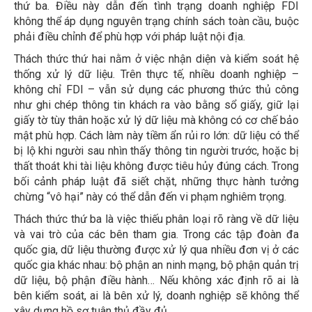
thứ ba. Điều này dẫn đến tình trạng doanh nghiệp FDI
không thể áp dụng nguyên trạng chính sách toàn cầu, buộc
phải điều chỉnh để phù hợp với pháp luật nội địa.
Thách thức thứ hai nằm ở việc nhận diện và kiểm soát hệ
thống xử lý dữ liệu. Trên thực tế, nhiều doanh nghiệp –
không chỉ FDI – vẫn sử dụng các phương thức thủ công
như ghi chép thông tin khách ra vào bằng sổ giấy, giữ lại
giấy tờ tùy thân hoặc xử lý dữ liệu mà không có cơ chế bảo
mật phù hợp. Cách làm này tiềm ẩn rủi ro lớn: dữ liệu có thể
bị lộ khi người sau nhìn thấy thông tin người trước, hoặc bị
thất thoát khi tài liệu không được tiêu hủy đúng cách. Trong
bối cảnh pháp luật đã siết chặt, những thực hành tưởng
chừng “vô hại” này có thể dẫn đến vi phạm nghiêm trọng.
Thách thức thứ ba là việc thiếu phân loại rõ ràng về dữ liệu
và vai trò của các bên tham gia. Trong các tập đoàn đa
quốc gia, dữ liệu thường được xử lý qua nhiều đơn vị ở các
quốc gia khác nhau: bộ phận an ninh mạng, bộ phận quản trị
dữ liệu, bộ phận điều hành… Nếu không xác định rõ ai là
bên kiểm soát, ai là bên xử lý, doanh nghiệp sẽ không thể
xây dựng hồ sơ tuân thủ đầy đủ.