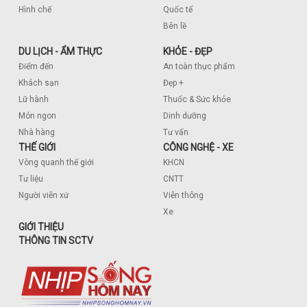
Hình chế
Quốc tế
Bên lề
DU LỊCH - ẨM THỰC
KHỎE - ĐẸP
Điểm đến
An toàn thực phẩm
Khách sạn
Đẹp +
Lữ hành
Thuốc & Sức khỏe
Món ngon
Dinh dưỡng
Nhà hàng
Tư vấn
THẾ GIỚI
CÔNG NGHỆ - XE
Vòng quanh thế giới
KHCN
Tư liệu
CNTT
Người viễn xứ
Viễn thông
Xe
GIỚI THIỆU
THÔNG TIN SCTV