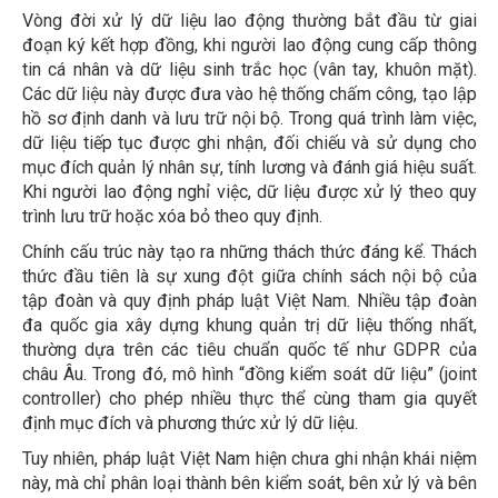
Vòng đời xử lý dữ liệu lao động thường bắt đầu từ giai
đoạn ký kết hợp đồng, khi người lao động cung cấp thông
tin cá nhân và dữ liệu sinh trắc học (vân tay, khuôn mặt).
Các dữ liệu này được đưa vào hệ thống chấm công, tạo lập
hồ sơ định danh và lưu trữ nội bộ. Trong quá trình làm việc,
dữ liệu tiếp tục được ghi nhận, đối chiếu và sử dụng cho
mục đích quản lý nhân sự, tính lương và đánh giá hiệu suất.
Khi người lao động nghỉ việc, dữ liệu được xử lý theo quy
trình lưu trữ hoặc xóa bỏ theo quy định.
Chính cấu trúc này tạo ra những thách thức đáng kể. Thách
thức đầu tiên là sự xung đột giữa chính sách nội bộ của
tập đoàn và quy định pháp luật Việt Nam. Nhiều tập đoàn
đa quốc gia xây dựng khung quản trị dữ liệu thống nhất,
thường dựa trên các tiêu chuẩn quốc tế như GDPR của
châu Âu. Trong đó, mô hình “đồng kiểm soát dữ liệu” (joint
controller) cho phép nhiều thực thể cùng tham gia quyết
định mục đích và phương thức xử lý dữ liệu.
Tuy nhiên, pháp luật Việt Nam hiện chưa ghi nhận khái niệm
này, mà chỉ phân loại thành bên kiểm soát, bên xử lý và bên