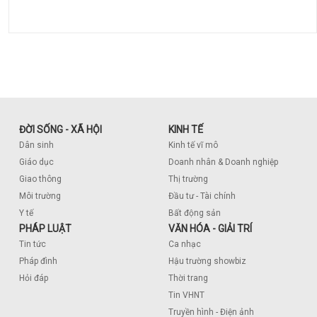
ĐỜI SỐNG - XÃ HỘI
KINH TẾ
Dân sinh
Kinh tế vĩ mô
Giáo dục
Doanh nhân & Doanh nghiệp
Giao thông
Thị trường
Môi trường
Đầu tư - Tài chính
Y tế
Bất động sản
PHÁP LUẬT
VĂN HÓA - GIẢI TRÍ
Tin tức
Ca nhạc
Pháp đình
Hậu trường showbiz
Hỏi đáp
Thời trang
Tin VHNT
Truyền hình - Điện ảnh