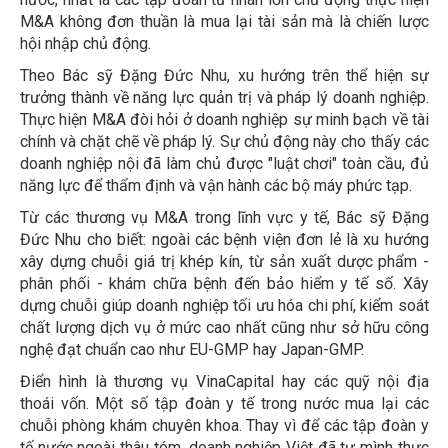
M&A không đơn thuần là mua lại tài sản mà là chiến lược
hội nhập chủ động.
Theo Bác sỹ Đặng Đức Nhu, xu hướng trên thể hiện sự
trưởng thành về năng lực quản trị và pháp lý doanh nghiệp.
Thực hiện M&A đòi hỏi ở doanh nghiệp sự minh bạch về tài
chính và chặt chẽ về pháp lý. Sự chủ động này cho thấy các
doanh nghiệp nội đã làm chủ được "luật chơi" toàn cầu, đủ
năng lực để thẩm định và vận hành các bộ máy phức tạp.
Từ các thương vụ M&A trong lĩnh vực y tế, Bác sỹ Đặng
Đức Nhu cho biết: ngoài các bệnh viện đơn lẻ là xu hướng
xây dựng chuỗi giá trị khép kín, từ sản xuất dược phẩm -
phân phối - khám chữa bệnh đến bảo hiểm y tế số. Xây
dựng chuỗi giúp doanh nghiệp tối ưu hóa chi phí, kiểm soát
chất lượng dịch vụ ở mức cao nhất cũng như sở hữu công
nghệ đạt chuẩn cao như EU-GMP hay Japan-GMP.
Điển hình là thương vụ VinaCapital hay các quỹ nội địa
thoái vốn. Một số tập đoàn y tế trong nước mua lại các
chuỗi phòng khám chuyên khoa. Thay vì để các tập đoàn y
tế nước ngoài thâu tóm, doanh nghiệp Việt đã tự mình thực