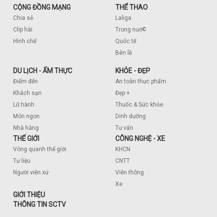
CỘNG ĐỒNG MẠNG
THỂ THAO
Chia sẻ
Laliga
c
Clip hài
Trong nướ
Hình chế
Quốc tế
Bên lề
DU LỊCH - ẨM THỰC
KHỎE - ĐẸP
Điểm đến
An toàn thực phẩm
Khách sạn
Đẹp +
Lữ hành
Thuốc & Sức khỏe
Món ngon
Dinh dưỡng
Nhà hàng
Tư vấn
THẾ GIỚI
CÔNG NGHỆ - XE
Vòng quanh thế giới
KHCN
Tư liệu
CNTT
Người viễn xứ
Viễn thông
Xe
GIỚI THIỆU
THÔNG TIN SCTV