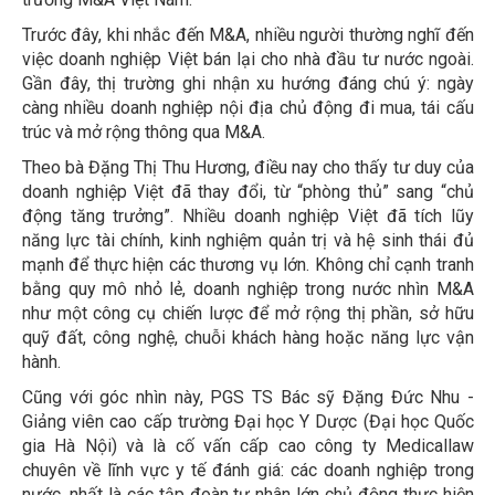
Trước đây, khi nhắc đến M&A, nhiều người thường nghĩ đến
việc doanh nghiệp Việt bán lại cho nhà đầu tư nước ngoài.
Gần đây, thị trường ghi nhận xu hướng đáng chú ý: ngày
càng nhiều doanh nghiệp nội địa chủ động đi mua, tái cấu
trúc và mở rộng thông qua M&A.
Theo bà Đặng Thị Thu Hương, điều nay cho thấy tư duy của
doanh nghiệp Việt đã thay đổi, từ “phòng thủ” sang “chủ
động tăng trưởng”. Nhiều doanh nghiệp Việt đã tích lũy
năng lực tài chính, kinh nghiệm quản trị và hệ sinh thái đủ
mạnh để thực hiện các thương vụ lớn. Không chỉ cạnh tranh
bằng quy mô nhỏ lẻ, doanh nghiệp trong nước nhìn M&A
như một công cụ chiến lược để mở rộng thị phần, sở hữu
quỹ đất, công nghệ, chuỗi khách hàng hoặc năng lực vận
hành.
Cũng với góc nhìn này, PGS TS Bác sỹ Đặng Đức Nhu -
Giảng viên cao cấp trường Đại học Y Dược (Đại học Quốc
gia Hà Nội) và là cố vấn cấp cao công ty Medicallaw
chuyên về lĩnh vực y tế đánh giá: các doanh nghiệp trong
nước, nhất là các tập đoàn tư nhân lớn chủ động thực hiện