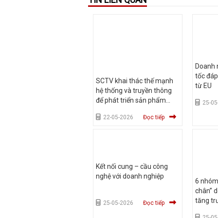
Doanh n
tốc đáp
SCTV khai thác thế mạnh
từ EU
hệ thống và truyền thông
để phát triển sản phẩm
25-05
Skyworth
22-05-2026
Đọc tiếp
Kết nối cung – cầu công
nghệ với doanh nghiệp
6 nhóm 
chân” d
tăng t
25-05-2026
Đọc tiếp
25-05