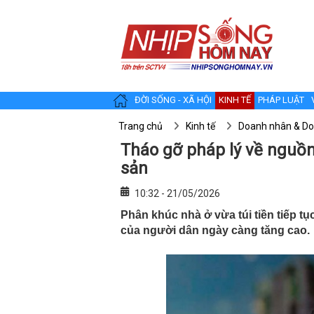
ĐỜI SỐNG - XÃ HỘI
KINH TẾ
PHÁP LUẬT
Trang chủ
Kinh tế
Doanh nhân & Do
Tháo gỡ pháp lý về nguồn
sản
10:32 - 21/05/2026
Phân khúc nhà ở vừa túi tiền tiếp t
của người dân ngày càng tăng cao.