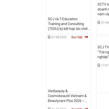
SCTV tu
doanh m
năm và
SCJ và T-Education
01-08
Training and Consulting
(TEDU) ký kết hợp tác chiến
lược, mở rộng phát triển
01-08-2026
Đọc tiếp
truyền thông và giáo dục
SCJ T
"Trải n
nghiệp”
Đại họ
17-07
HCM
Vietbeauty &
Cosmobeauté Vietnam &
Beautycare Plus 2026 –
Triển lãm làm đẹp quy mô