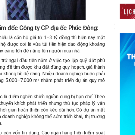
ám đốc Công ty CP địa ốc Phúc Đông:
hiểu là căn hộ giá từ 1–3 tỷ đồng thì hiện nay mặt
hộ được coi là vừa túi tiền hiện dao động khoảng
ày càng lớn đè nặng lên người mua nhà.
 trở ngại đầu tiên nằm ở việc tạo lập quỹ đất phù
ng để tìm được khu đất đúng quy hoạch, giá thành
 lại không hề dễ dàng. Nhiều doanh nghiệp buộc phải
ng 5.000–7.000 m² nhằm phát triển dự án quy mô
c là điểm nghẽn khiến nguồn cung bị hạn chế. Theo
huyến khích phát triển nhưng thủ tục pháp lý vẫn
thời gian hoàn thiện còn kéo dài hơn. Có dự án mất
n doanh nghiệp không thể sớm triển khai, thị trường
.
ếp cận vốn tín dụng. Các ngân hàng hiện kiểm soát