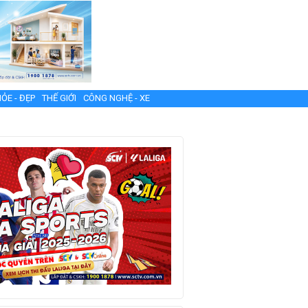
ỎE - ĐẸP
THẾ GIỚI
CÔNG NGHỆ - XE