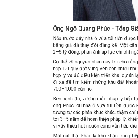
Ông Ngô Quang Phúc - Tổng Gi
Nếu trước đây nhà ở vừa túi tiền được 
bằng giá đã thay đổi đáng kể. Một căn 
2–5 tỷ đồng, phản ánh áp lực chi phí ng
Cụ thể về nguyên nhân này tôi cho rằng
hợp. Dù quỹ đất vùng ven còn nhiều như
hợp lý và đủ điều kiện triển khai dự án
đi xa để tìm kiếm những khu đất khoả
700–1.000 căn hộ.
Bên cạnh đó, vướng mắc pháp lý tiếp tụ
ông Phúc, dù nhà ở vừa túi tiền được k
tương tự các phân khúc khác, thậm chí 
tới 3–5 năm để hoàn thiện pháp lý, khiế
vì vậy thiếu hụt nguồn cung vẫn tiếp diễn
Một nút thắt khác là khó khăn trong ti