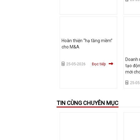
Hoàn thiện “hạ tầng mềm”
cho M&A
Doanh 
25-05-2026
Đọc tiếp
tạo độn
mới ch
mại A
25-05
TIN CÙNG CHUYÊN MỤC