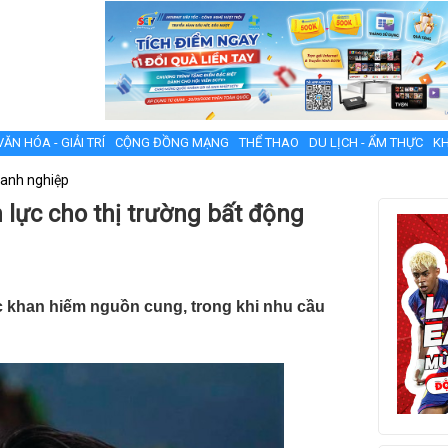
VĂN HÓA - GIẢI TRÍ
CỘNG ĐỒNG MẠNG
THỂ THAO
DU LỊCH - ẨM THỰC
KH
anh nghiệp
 lực cho thị trường bất động
ục khan hiếm nguồn cung, trong khi nhu cầu