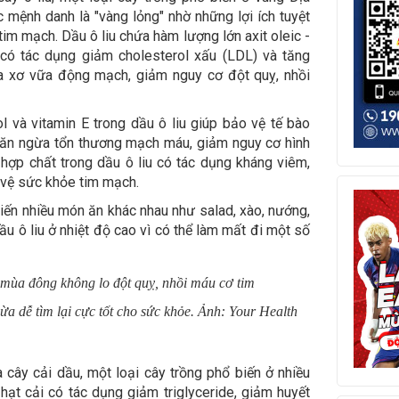
c mệnh danh là "vàng lỏng" nhờ những lợi ích tuyệt
tim mạch. Dầu ô liu chứa hàm lượng lớn axit oleic -
có tác dụng giảm cholesterol xấu (LDL) và tăng
ừa xơ vữa động mạch, giảm nguy cơ đột quỵ, nhồi
 và vitamin E trong dầu ô liu giúp bảo vệ tế bào
găn ngừa tổn thương mạch máu, giảm nguy cơ hình
hợp chất trong dầu ô liu có tác dụng kháng viêm,
o vệ sức khỏe tim mạch.
iến nhiều món ăn khác nhau như salad, xào, nướng,
ầu ô liu ở nhiệt độ cao vì có thể làm mất đi một số
ừa dễ tìm lại cực tốt cho sức khỏe. Ảnh: Your Health
a cây cải dầu, một loại cây trồng phổ biến ở nhiều
hạt cải có tác dụng giảm triglyceride, giảm huyết