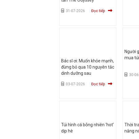
31-07-2026
Đọc tiếp
Người 
mua túi
Bác sĩ ơi: Muốn khỏe mạnh,
đừng bỏ qua 10 nguyên tắc
dinh dưỡng sau
30-06
03-07-2026
Đọc tiếp
Túi hình cá bỗng nhiên ‘hot’
Thời tra
dịp hè
nắng n