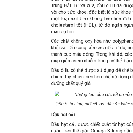
Trung Hải. Từ xa xưa, dầu ô liu đã đượ
vời cho sức khỏe, đặc biệt là sức khỏe 
một loại axit béo không bão hòa đơn 
cholesterol tốt (HDL), từ đó ngăn ng
máu cơ tim.
Các chất chống oxy hóa như polyphenol
khỏi sự tấn công của các gốc tự do, n
thành cục máu đông. Trong khi đó, các 
giúp giảm viêm nhiễm trong cơ thể, bả
Dầu ô liu có thể được sử dụng để chế b
chiên. Tuy nhiên, nên hạn chế sử dụng d
dưỡng chất quý giá.
Dầu ô liu cùng một số loại dầu ăn khác v
Dầu hạt cải
Dầu hạt cải, được chiết xuất từ hạt củ
nước trên thế giới. Omega-3 trong dầu 