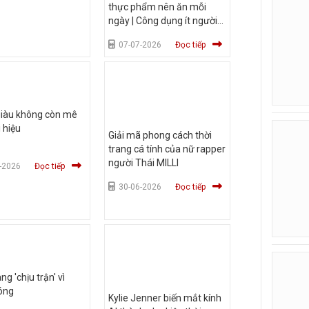
thực phẩm nên ăn mỗi
ngày | Công dụng ít người
biết của hành tây
07-07-2026
Đọc tiếp
giàu không còn mê
 hiệu
Giải mã phong cách thời
trang cá tính của nữ rapper
người Thái MILLI
-2026
Đọc tiếp
30-06-2026
Đọc tiếp
ng 'chịu trận' vì
óng
Kylie Jenner biến mắt kính