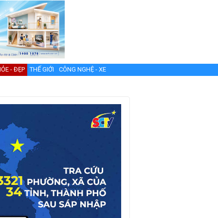
ỎE - ĐẸP
THẾ GIỚI
CÔNG NGHỆ - XE