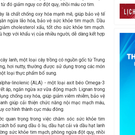
 từ đó giảm nguy cơ đột quỵ, nhồi máu cơ tim.
 này là chất chống oxy hóa mạnh mẽ, giúp bảo vệ tế
găn ngừa lão hóa, bảo vệ sức khỏe tim mạch. Dầu
 giảm cholesterol xấu, tốt cho sức khỏe tim mạch.
hù hợp với khẩu vị của nhiều người, dễ dàng kết hợp
 cây lanh, một loại cây trồng có nguồn gốc từ Trung
ng, hơi nutty, thường được sử dụng trong các món
 một loại thực phẩm bổ sung.
lpha-linolenic (ALA) - một loại axit béo Omega-3
yết áp, ngăn ngừa xơ vữa động mạch. Lignan trong
c dụng chống oxy hóa, giúp giảm viêm nhiễm, bảo vệ
lanh giúp cải thiện chức năng nội mạc mạch máu,
uy cơ hình thành cục máu đông.
ớc quan trọng trong việc chăm sóc sức khỏe tim
cách bổ sung dầu ô liu, dầu hạt cải và dầu hạt lanh
ường sức khỏe tim mạch, phòng ngừa đột quỵ, nhồi