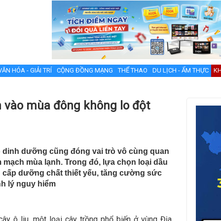
VĂN HÓA - GIẢI TRÍ
CỘNG ĐỒNG MẠNG
THỂ THAO
DU LỊCH - ẨM THỰC
KH
n vào mùa đông không lo đột
ộ dinh dưỡng cũng đóng vai trò vô cùng quan
m mạch mùa lạnh. Trong đó, lựa chọn loại dầu
g cấp dưỡng chất thiết yếu, tăng cường sức
h lý nguy hiểm
ây ô liu, một loại cây trồng phổ biến ở vùng Địa