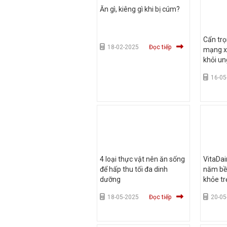
Ăn gì, kiêng gì khi bị cúm?
Cẩn trọ
18-02-2025
Đọc tiếp
mạng xã
khỏi un
16-05
4 loại thực vật nên ăn sống
VitaDai
để hấp thu tối đa dinh
năm bề
dưỡng
khỏe tr
18-05-2025
Đọc tiếp
20-05