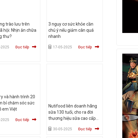
ng trào lưu trên
3 nguy cơ sức khỏe cần
 hội: Nhịn ăn chữa
chú ý nếu giảm cân quá
g thư?
nhanh
-2025
Đọc tiếp
17-05-2025
Đọc tiếp
ry và hành trình 20
n bỉ chăm sóc sức
Nutifood liên doanh hãng
ẻ em Việt
sữa 130 tuổi, cho ra đời
thương hiệu sữa cao cấp
-2025
Đọc tiếp
chuẩn Úc
30-05-2025
Đọc tiếp