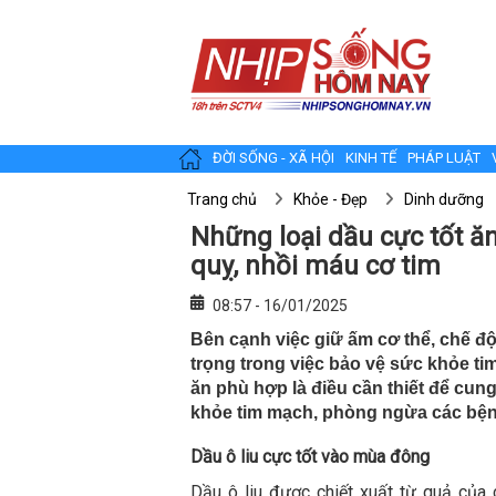
ĐỜI SỐNG - XÃ HỘI
KINH TẾ
PHÁP LUẬT
Trang chủ
Khỏe - Đẹp
Dinh dưỡng
Những loại dầu cực tốt ă
quỵ, nhồi máu cơ tim
08:57 - 16/01/2025
Bên cạnh việc giữ ấm cơ thể, chế đ
trọng trong việc bảo vệ sức khỏe ti
ăn phù hợp là điều cần thiết để cun
khỏe tim mạch, phòng ngừa các bện
Dầu ô liu cực tốt vào mùa đông
Dầu ô liu được chiết xuất từ quả của c