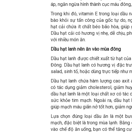
áp, ngăn ngừa hình thành cục máu đông,
Trong khi đó, vitamin E trong loại dầu
bào khỏi sự tấn công của gốc tự do, n
hạt cải chứa ít chất béo bão hòa, giúp
Dầu hạt cải có hương vị nhẹ, dễ chịu, p
với nhiều món ăn.
Dầu hạt lanh nên ăn vào mùa đông
Dầu hạt lanh được chiết xuất từ hạt của
Đông. Dầu hạt lanh có hương vị đặc trư
salad, sinh tố, hoặc dùng trực tiếp như
Dầu hạt lanh chứa hàm lượng cao axit a
có tác dụng giảm cholesterol, giảm hu
dầu hạt lanh là một loại chất xơ có tá
sức khỏe tim mạch. Ngoài ra, dầu hạt 
giúp mạch máu giãn nở tốt hơn, giảm ng
Lựa chọn đúng loại dầu ăn là một bư
mạch, đặc biệt là trong mùa lạnh. Bằng 
vào chế độ ăn uống, bạn có thể tăng c