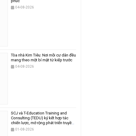
phúc
04-08-2026
Tòa nhà Kim Tiêu: Nơi mỗi cư dân đều
mang theo một bí mật từ kiếp trước
04-08-2026
SCJ và T-Education Training and
Consulting (TEDU) ký kết hợp tác
chiến lược, mở rộng phát triển truyền
thông và giáo dục
01-08-2026