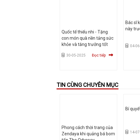
Bác sĩ 
này trư
Quốc tế thiếu nhi - Tặng
con món quà nền tảng sức
khỏe và tăng trưởng tốt
04-06
30-05-2025
Đọc tiếp
TIN CÙNG CHUYÊN MỤC
Bí quyế
Phong cách thời trang của
14-07
Zendaya khi quảng bá bom
tấn The Odyssey