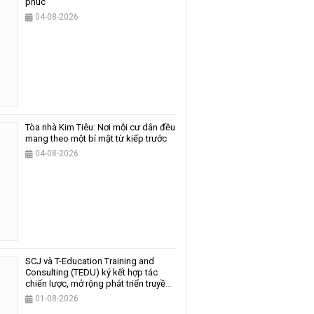
phúc
04-08-2026
Tòa nhà Kim Tiêu: Nơi mỗi cư dân đều
mang theo một bí mật từ kiếp trước
04-08-2026
SCJ và T-Education Training and
Consulting (TEDU) ký kết hợp tác
chiến lược, mở rộng phát triển truyền
thông và giáo dục
01-08-2026