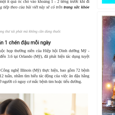
ột ít quả óc chó vào khoảng 1 - 2 tiếng trước khi đi
 tiếp theo của bài viết này sẽ có trên
trang sức khỏe
ung thư tái phát mà không cần dùng thuốc
 ăn 1 chén đậu mỗi ngày
cuộc họp thường niên của Hiệp hội Dinh dưỡng Mỹ -
n 3.6 tại Orlando (Mỹ), đã phát hiện tác dụng tuyệt
 Công nghệ Illinois (Mỹ) thực hiện, bao gồm 72 bệnh
 12 tuần, nhằm tìm hiểu tác động của việc ăn đậu hằng
m ở người có nguy cơ mắc bệnh tim hoặc tiểu đường.