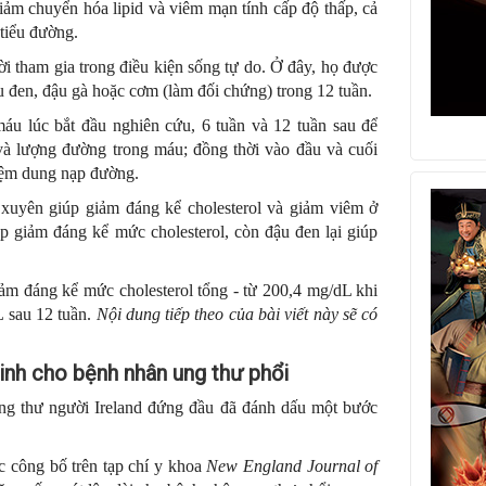
iảm chuyển hóa lipid và viêm mạn tính cấp độ thấp, cả
 tiểu đường.
 tham gia trong điều kiện sống tự do. Ở đây, họ được
u đen, đậu gà hoặc cơm (làm đối chứng) trong 12 tuần.
u lúc bắt đầu nghiên cứu, 6 tuần và 12 tuần sau để
 và lượng đường trong máu; đồng thời vào đầu và cuối
iệm dung nạp đường.
 xuyên giúp giảm đáng kể cholesterol và giảm viêm ở
p giảm đáng kể mức cholesterol, còn đậu đen lại giúp
ảm đáng kể mức cholesterol tổng - từ 200,4 mg/dL khi
 sau 12 tuần.
Nội dung tiếp theo của bài viết này sẽ có
inh cho bệnh nhân ung thư phổi
ng thư người Ireland đứng đầu đã đánh dấu một bước
 công bố trên tạp chí y khoa
New England Journal of