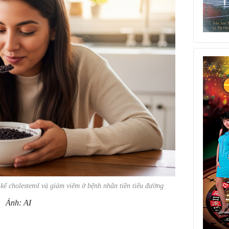
kể cholesterol và giảm viêm ở bệnh nhân tiền tiểu đường
Ảnh: AI