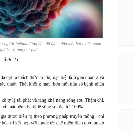
hư người Ireland đứng đầu đã đánh dấu một bước tiến quan
g điều trị ung thư phổi
Ảnh: AI
ã đặt ra thách thức to lớn, đặc biệt là ở giai đoạn 2 và
phẫu thuật. Thật không may, hơn một nửa số bệnh nhân
ể tỷ lệ tái phát và tăng khả năng sống sót. Thậm chí,
về mặt bệnh lý, tỷ lệ sống sót đạt tới 100%.
ia được điều trị theo phương pháp truyền thồng - chỉ
ợc hóa trị kết hợp với thuốc ức chế miến dịch nivolumab