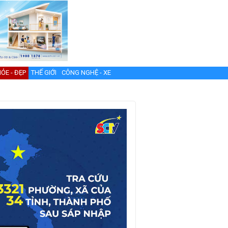
ỎE - ĐẸP
THẾ GIỚI
CÔNG NGHỆ - XE