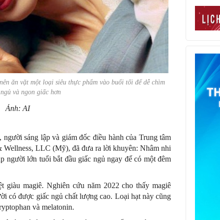
nên ăn vặt một loại siêu thực phẩm vào buổi tối để dễ chìm
 ngủ và ngon giấc hơn
Ảnh: AI
 người sáng lập và giám đốc điều hành của Trung tâm
& Wellness, LLC (Mỹ), đã đưa ra lời khuyên: Nhâm nhi
úp người lớn tuổi bắt đầu giấc ngủ ngay để có một đêm
iệt giàu magiê. Nghiên cứu năm 2022 cho thấy magiê
gười có được giấc ngủ chất lượng cao. Loại hạt này cũng
tryptophan và melatonin.