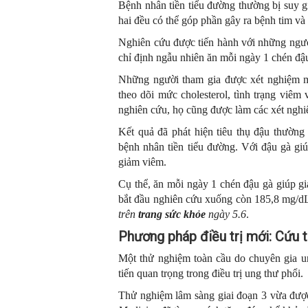
Bệnh nhân tiền tiểu đường thường bị suy g
hai đều có thể góp phần gây ra bệnh tim và
Nghiên cứu được tiến hành với những người
chỉ định ngẫu nhiên ăn mỗi ngày 1 chén đậ
Những người tham gia được xét nghiệm má
theo dõi mức cholesterol, tình trạng viêm
nghiên cứu, họ cũng được làm các xét ngh
Kết quả đã phát hiện tiêu thụ đậu thường
bệnh nhân tiền tiểu đường. Với đậu gà giú
giảm viêm.
Cụ thể, ăn mỗi ngày 1 chén đậu gà giúp gi
bắt đầu nghiên cứu xuống còn 185,8 mg/dL
trên
trang sức khỏe
ngày 5.6
.
Phương pháp điều trị mới: Cứu t
Một thử nghiệm toàn cầu do chuyên gia u
tiến quan trọng trong điều trị ung thư phổi.
Thử nghiệm lâm sàng giai đoạn 3 vừa được