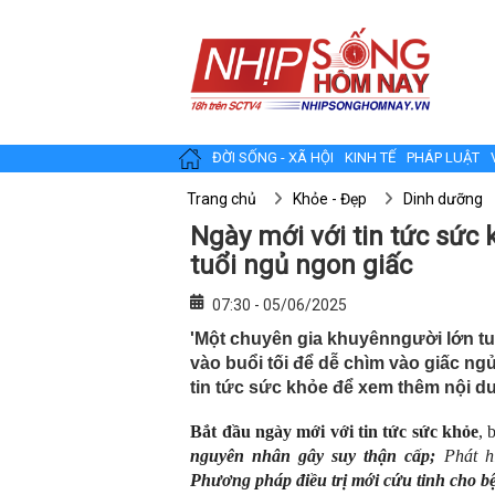
ĐỜI SỐNG - XÃ HỘI
KINH TẾ
PHÁP LUẬT
Trang chủ
Khỏe - Đẹp
Dinh dưỡng
Ngày mới với tin tức sức 
tuổi ngủ ngon giấc
07:30 - 05/06/2025
'Một chuyên gia khuyênngười lớn tu
vào buổi tối để dễ chìm vào giấc ng
tin tức sức khỏe để xem thêm nội du
Bắt đầu ngày mới với tin tức sức khỏe
, 
nguyên nhân gây suy thận cấp;
Phát h
Phương pháp điều trị mới cứu tinh cho b