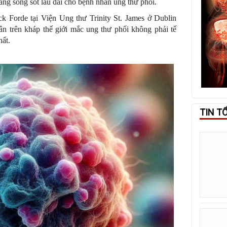
ăng sống sót lâu dài cho bệnh nhân ung thư phổi.
k Forde tại Viện Ung thư Trinity St. James ở Dublin
n trên kháp thế giới mắc ung thư phổi không phải tế
hất.
TIN T