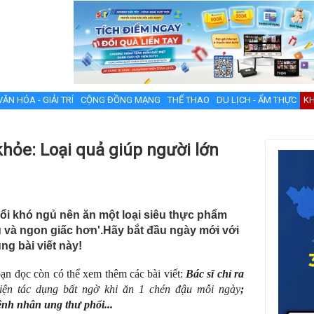
VĂN HÓA - GIẢI TRÍ
CỘNG ĐỒNG MẠNG
THỂ THAO
DU LỊCH - ẨM THỰC
KH
khỏe: Loại quả giúp người lớn
ổi khó ngủ nên ăn một loại siêu thực phẩm
ủ và ngon giấc hơn'.Hãy bắt đầu ngày mới với
ng bài viết này!
bạn đọc còn có thể xem thêm các bài viết:
Bác sĩ chỉ ra
iện tác dụng bất ngờ khi ăn 1 chén đậu mỗi ngày
;
ệnh nhân ung thư phổi...