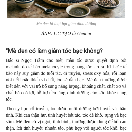
Mè đen là loại hạt giàu dinh dưỡng
ẢNH: L.C TẠO từ Gemini
"Mè đen có làm giảm tóc bạc không?
Bác sĩ Ngọc Trầm cho biết, màu tóc được quyết định bởi
melanin do tế bào melanocyte trong nang tóc tạo ra. Khi các tế
bào này suy giảm do tuổi tác, di truyền, stress oxy hóa, rối loạn
nội tiết hoặc thiếu vi chất, tóc sẽ dần bạc. Mè đen thường được
biết đến với vai trò bổ sung năng lượng, khoáng chất, chất xơ và
chất béo có lợi, hỗ trợ nền tảng dinh dưỡng cho sức khỏe nang
tóc.
Theo y học cổ truyền, tóc được nuôi dưỡng bởi huyết và thận
tinh. Khi can thận hư, tinh huyết bất túc, tóc dễ khô, rụng và bạc
sớm. Mè đen có vị ngọt, tính bình, thường được dùng để bổ can
thận, ích tinh huyết, nhuận táo, phù hợp với người tóc khô, bạc