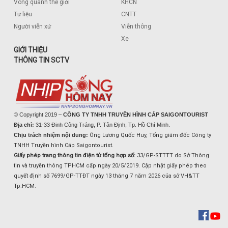
Vòng quanh thế giới
KHCN
Tư liệu
CNTT
Người viễn xứ
Viễn thông
Xe
GIỚI THIỆU
THÔNG TIN SCTV
© Copyright 2019 –
CÔNG TY TNHH TRUYỀN HÌNH CÁP SAIGONTOURIST
Địa chỉ:
31-33 Đinh Công Tráng, P. Tân Định, Tp. Hồ Chí Minh.
Chịu trách nhiệm nội dung:
Ông Lương Quốc Huy, Tổng giám đốc Công ty
TNHH Truyền hình Cáp Saigontourist.
Giấy phép trang thông tin điện tử tổng hợp số:
33/GP-STTTT do Sở Thông
tin và truyền thông TPHCM cấp ngày 20/5/2019. Cập nhật giấy phép theo
quyết định số 7699/GP-TTĐT ngày 13 tháng 7 năm 2026 của sở VH&TT
Tp.HCM.