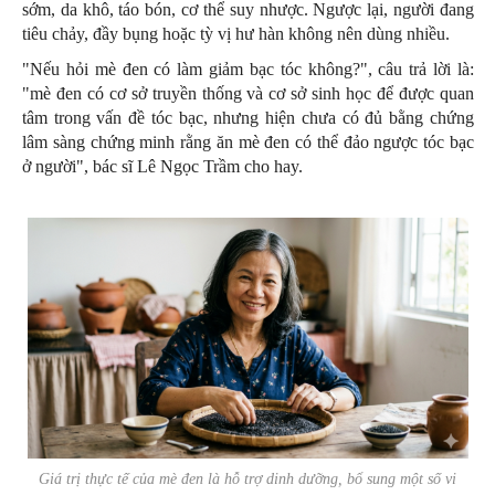
sớm, da khô, táo bón, cơ thể suy nhược. Ngược lại, người đang
tiêu chảy, đầy bụng hoặc tỳ vị hư hàn không nên dùng nhiều.
"Nếu hỏi mè đen có làm giảm bạc tóc không?", câu trả lời là:
"mè đen có cơ sở truyền thống và cơ sở sinh học để được quan
tâm trong vấn đề tóc bạc, nhưng hiện chưa có đủ bằng chứng
lâm sàng chứng minh rằng ăn mè đen có thể đảo ngược tóc bạc
ở người", bác sĩ Lê Ngọc Trầm cho hay.
Giá trị thực tế của mè đen là hỗ trợ dinh dưỡng, bổ sung một số vi