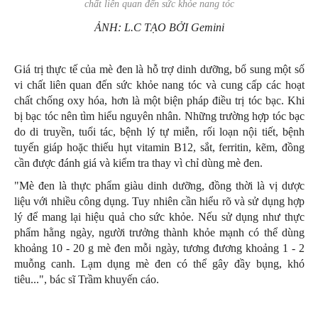
chất liên quan đến sức khỏe nang tóc
ẢNH: L.C TẠO BỞI Gemini
Giá trị thực tế của mè đen là hỗ trợ dinh dưỡng, bổ sung một số
vi chất liên quan đến sức khỏe nang tóc và cung cấp các hoạt
chất chống oxy hóa, hơn là một biện pháp điều trị tóc bạc. Khi
bị bạc tóc nên tìm hiểu nguyên nhân. Những trường hợp tóc bạc
do di truyền, tuổi tác, bệnh lý tự miễn, rối loạn nội tiết, bệnh
tuyến giáp hoặc thiếu hụt vitamin B12, sắt, ferritin, kẽm, đồng
cần được đánh giá và kiểm tra thay vì chỉ dùng mè đen.
"Mè đen là thực phẩm giàu dinh dưỡng, đồng thời là vị dược
liệu với nhiều công dụng. Tuy nhiên cần hiểu rõ và sử dụng hợp
lý để mang lại hiệu quả cho sức khỏe. Nếu sử dụng như thực
phẩm hằng ngày, người trưởng thành khỏe mạnh có thể dùng
khoảng 10 - 20 g mè đen mỗi ngày, tương đương khoảng 1 - 2
muỗng canh. Lạm dụng mè đen có thể gây đầy bụng, khó
tiêu...", bác sĩ Trầm khuyến cáo.