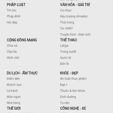
PHÁP LUẬT
VĂN HÓA - GIẢI TRÍ
Tin tức
Ca nhạc
Pháp đình
Hậu trường showbiz
Hỏi đáp
Thời trang
Tin VHNT
Truyền hình - Điện ảnh
CỘNG ĐỒNG MẠNG
THỂ THAO
Chia sẻ
Laliga
c
Clip hài
Trong nướ
Hình chế
Quốc tế
Bên lề
DU LỊCH - ẨM THỰC
KHỎE - ĐẸP
Điểm đến
An toàn thực phẩm
Khách sạn
Đẹp +
Lữ hành
Thuốc & Sức khỏe
Món ngon
Dinh dưỡng
Nhà hàng
Tư vấn
THẾ GIỚI
CÔNG NGHỆ - XE