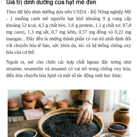
Giá trị dinh dưỡng của hạt mè đen
Theo dữ liệu dinh dưỡng dựa trên USDA - Bộ Nông nghiệp Mỹ
- 1 muỗng canh mè nguyên hạt khô khoảng 9 g cung cấp
khoảng 52 kcal, 4,5 g chất béo, 1,6 g protein, 1,1 g chất xơ, 87,8
mg canxi, 1,3 mg sắt, 0,7 mg kẽm, 0,37 mg đồng và 0,22 mg
mangan... Đây đều là những thành phần có vai trò nhất định đối
với chuyển hóa tế bào, sức khỏe da, tóc và hệ thống chống oxy
hóa của cơ thể.
Ngoài ra, mè còn chứa các hợp chất lignan đặc trưng như
sesamin, sesamolin và sesamol có vai trò trong chống oxy hóa,
điều hòa chuyển hóa lipid và một số tác động sinh học khác.