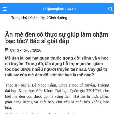
nhipsonghomnay.vn
Trang chủ
Khỏe - Đẹp
Dinh dưỡng
Ăn mè đen có thực sự giúp làm chậm
bạc tóc? Bác sĩ giải đáp
09:13 - 15/06/2026
Mè đen là loại hạt quen thuộc trong đời sống và y học
cổ truyền. Trong đó, tác dụng hỗ trợ mọc tóc, giảm
tóc bạc được nhiều người truyền tai nhau. Vậy giá trị
thật sự của mè đen đối với tóc bạc là thế nào?
Thạc sĩ - bác sĩ Lê Ngọc Trầm, Khoa Y học cổ truyền, Trường
đại học Khoa học Sức Khỏe, Đại học Quốc gia TP.HCM, cho
biết mè đen còn được gọi là vừng đen. Hạt mè là thực phẩm
giàu năng lượng và chất béo, chủ yếu là chất béo không bão
hòa.