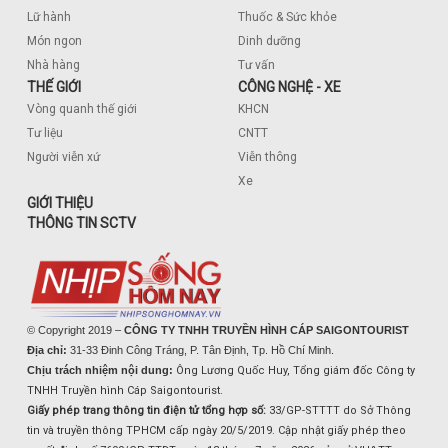
Lữ hành
Thuốc & Sức khỏe
Món ngon
Dinh dưỡng
Nhà hàng
Tư vấn
THẾ GIỚI
CÔNG NGHỆ - XE
Vòng quanh thế giới
KHCN
Tư liệu
CNTT
Người viễn xứ
Viễn thông
Xe
GIỚI THIỆU
THÔNG TIN SCTV
© Copyright 2019 –
CÔNG TY TNHH TRUYỀN HÌNH CÁP SAIGONTOURIST
Địa chỉ:
31-33 Đinh Công Tráng, P. Tân Định, Tp. Hồ Chí Minh.
Chịu trách nhiệm nội dung:
Ông Lương Quốc Huy, Tổng giám đốc Công ty
TNHH Truyền hình Cáp Saigontourist.
Giấy phép trang thông tin điện tử tổng hợp số:
33/GP-STTTT do Sở Thông
tin và truyền thông TPHCM cấp ngày 20/5/2019. Cập nhật giấy phép theo