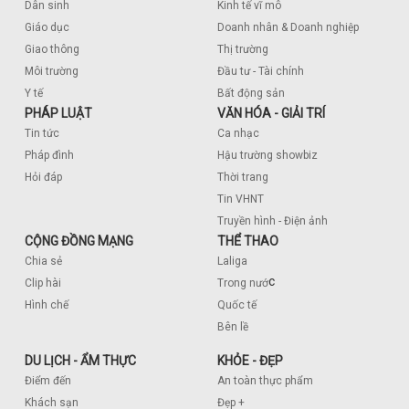
Dân sinh
Kinh tế vĩ mô
Giáo dục
Doanh nhân & Doanh nghiệp
Giao thông
Thị trường
Môi trường
Đầu tư - Tài chính
Y tế
Bất động sản
PHÁP LUẬT
VĂN HÓA - GIẢI TRÍ
Tin tức
Ca nhạc
Pháp đình
Hậu trường showbiz
Hỏi đáp
Thời trang
Tin VHNT
Truyền hình - Điện ảnh
CỘNG ĐỒNG MẠNG
THỂ THAO
Chia sẻ
Laliga
c
Clip hài
Trong nướ
Hình chế
Quốc tế
Bên lề
DU LỊCH - ẨM THỰC
KHỎE - ĐẸP
Điểm đến
An toàn thực phẩm
Khách sạn
Đẹp +