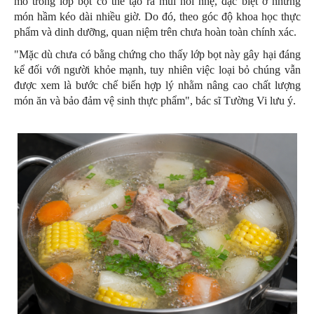
mô trong lớp bọt có thể tạo ra mùi hôi nhẹ, đặc biệt ở những
món hầm kéo dài nhiều giờ. Do đó, theo góc độ khoa học thực
phẩm và dinh dưỡng, quan niệm trên chưa hoàn toàn chính xác.
"Mặc dù chưa có bằng chứng cho thấy lớp bọt này gây hại đáng
kể đối với người khỏe mạnh, tuy nhiên việc loại bỏ chúng vẫn
được xem là bước chế biến hợp lý nhằm nâng cao chất lượng
món ăn và bảo đảm vệ sinh thực phẩm", bác sĩ Tường Vi lưu ý.