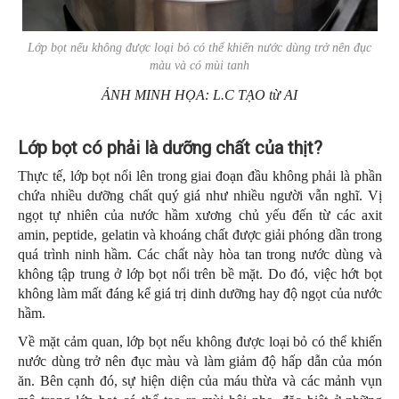
Lớp bọt nếu không được loại bỏ có thể khiến nước dùng trở nên đục
màu và có mùi tanh
ẢNH MINH HỌA: L.C TẠO từ AI
Lớp bọt có phải là dưỡng chất của thịt?
Thực tế, lớp bọt nổi lên trong giai đoạn đầu không phải là phần
chứa nhiều dưỡng chất quý giá như nhiều người vẫn nghĩ. Vị
ngọt tự nhiên của nước hầm xương chủ yếu đến từ các axit
amin, peptide, gelatin và khoáng chất được giải phóng dần trong
quá trình ninh hầm. Các chất này hòa tan trong nước dùng và
không tập trung ở lớp bọt nổi trên bề mặt. Do đó, việc hớt bọt
không làm mất đáng kể giá trị dinh dưỡng hay độ ngọt của nước
hầm.
Về mặt cảm quan, lớp bọt nếu không được loại bỏ có thể khiến
nước dùng trở nên đục màu và làm giảm độ hấp dẫn của món
ăn. Bên cạnh đó, sự hiện diện của máu thừa và các mảnh vụn