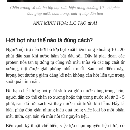
Chần xương và hớt bỏ lớp bọt xuất hiện trong khoảng 10 - 20 phút
đầu giúp nước hầm trong, mùi vị hấp dẫn hơn
ẢNH MINH HỌA: L.C TẠO từ AI
Hớt bọt như thế nào là đúng cách?
Người nội trợ nên hớt bỏ lớp bọt xuất hiện trong khoảng 10 - 20
phút đầu sau khi nước hầm bắt đầu sôi. Đây là giai đoạn các
protein hòa tan bị đông tụ cùng với máu thừa và các tạp chất từ
xương, thịt được giải phóng nhiều nhất. Sau thời điểm này,
lượng bọt thường giảm đáng kể nên không cần hớt liên tục trong
suốt quá trình nấu.
Để hạn chế lượng bọt phát sinh và giúp nước dùng trong hơn,
người dân có thể chần sơ xương hoặc thịt trong nước sôi từ 3 - 5
phút, sau đó rửa sạch và thay nước mới trước khi hầm. Đây là
biện pháp đơn giản nhưng hiệu quả trong việc loại bỏ một phần
máu thừa, cặn bẩn và mùi hôi từ nguyên liệu.
Bên cạnh kỹ thuật chế biến, việc lựa chọn nguyên liệu tươi, có