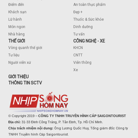
Điểm đến
An toàn thực phẩm
Khách sạn
Đẹp +
Lữ hành
Thuốc & Sức khỏe
Món ngon
Dinh dưỡng
Nhà hàng
Tư vấn
THẾ GIỚI
CÔNG NGHỆ - XE
Vòng quanh thế giới
KHCN
Tư liệu
CNTT
Người viễn xứ
Viễn thông
Xe
GIỚI THIỆU
THÔNG TIN SCTV
© Copyright 2019 –
CÔNG TY TNHH TRUYỀN HÌNH CÁP SAIGONTOURIST
Địa chỉ:
31-33 Đinh Công Tráng, P. Tân Định, Tp. Hồ Chí Minh.
Chịu trách nhiệm nội dung:
Ông Lương Quốc Huy, Tổng giám đốc Công ty
TNHH Truyền hình Cáp Saigontourist.