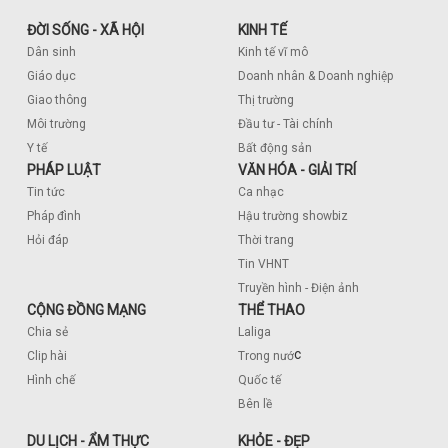
ĐỜI SỐNG - XÃ HỘI
KINH TẾ
Dân sinh
Kinh tế vĩ mô
Giáo dục
Doanh nhân & Doanh nghiệp
Giao thông
Thị trường
Môi trường
Đầu tư - Tài chính
Y tế
Bất động sản
PHÁP LUẬT
VĂN HÓA - GIẢI TRÍ
Tin tức
Ca nhạc
Pháp đình
Hậu trường showbiz
Hỏi đáp
Thời trang
Tin VHNT
Truyền hình - Điện ảnh
CỘNG ĐỒNG MẠNG
THỂ THAO
Chia sẻ
Laliga
c
Clip hài
Trong nướ
Hình chế
Quốc tế
Bên lề
DU LỊCH - ẨM THỰC
KHỎE - ĐẸP