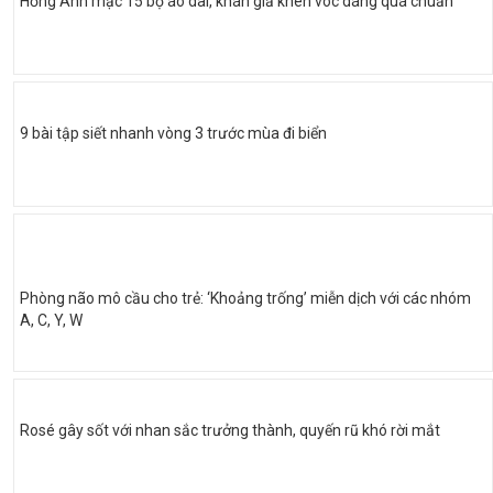
Hồng Ánh mặc 15 bộ áo dài, khán giả khen vóc dáng quá chuẩn
9 bài tập siết nhanh vòng 3 trước mùa đi biển
Phòng não mô cầu cho trẻ: ‘Khoảng trống’ miễn dịch với các nhóm
A, C, Y, W
Rosé gây sốt với nhan sắc trưởng thành, quyến rũ khó rời mắt