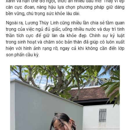
xanh và hạn chế đồ ngọt, thức ăn nhiều dầu mỡ. Thay vì ép
cân cực đoan, nàng hậu lựa chọn phương pháp giữ dáng
bền vững, chú trọng sức khỏe lâu dài.
Ngoài ra, Lương Thùy Linh cũng nhiều lần chia sẻ tầm quan
trọng của việc ngủ đủ giấc, uống nhiều nước và duy trì tinh
thần tích cực để giữ làn da khỏe đẹp. Chính sự kỷ luật
trong sinh hoạt và chăm sóc bản thân đã giúp cô luôn xuất
hiện với hình ảnh rạng rỡ, ngay cả khi không cần đến lớp
son phấn cầu kỳ.