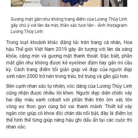
Gương mặt gần như không trang điểm của Lương Thùy Linh
gây chú ý với làn da mịn, thần sắc tươi tắn - Ảnh: Instagram
Lương Thùy Linh
Trong loạt khoảnh khắc đăng tải trên trang cá nhân, Hoa
hậu Thế giới Việt Nam 2019 gây ấn tượng với làn da sáng
khỏe, căng mịn và gương mặt thanh thoát. Đặc biệt, phần
mắt gần như không được kẻ eyeliner đậm hay gắn mi cầu
kỳ. Cách trang điểm tối giản giúp vẻ đẹp của người đẹp
sinh năm 2000 trở nên trong trẻo, trẻ trung và gần gũi hơn.
Bên cạnh nhan sắc tự nhiên, vóc dáng của Lương Thùy Linh
cũng nhận được nhiều lời khen. Người đẹp diện chiếc váy
hai dây màu xanh cobalt với phần thân trên ôm sát, tôn
vòng eo thon gọn cùng bờ vai thanh mảnh. Thiết kế váy
ngắn còn giúp cô khoe đôi chân dài nổi bật, đây là điểm lợi
thế hình thể từng giúp nàng hậu ghi dấu ấn tại các cuộc thi
nhan sắc.