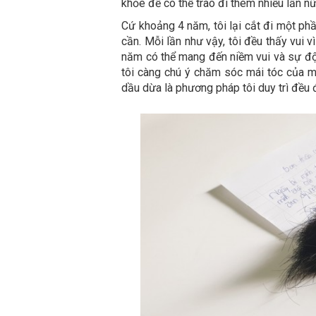
khỏe để có thể trao đi thêm nhiều lần nữ
Cứ khoảng 4 năm, tôi lại cắt đi một ph
cần. Mỗi lần như vậy, tôi đều thấy vui 
năm có thể mang đến niềm vui và sự độn
tôi càng chú ý chăm sóc mái tóc của mì
dầu dừa là phương pháp tôi duy trì đều 