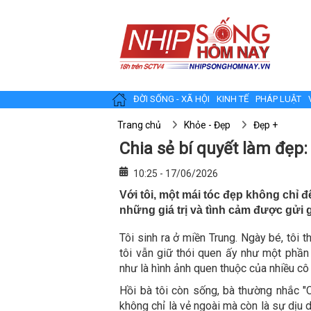
ĐỜI SỐNG - XÃ HỘI
KINH TẾ
PHÁP LUẬT
Trang chủ
Khỏe - Đẹp
Đẹp +
Chia sẻ bí quyết làm đẹp:
10:25 - 17/06/2026
Với tôi, một mái tóc đẹp không chỉ 
những giá trị và tình cảm được gửi 
Tôi sinh ra ở miền Trung. Ngày bé, tôi t
tôi vẫn giữ thói quen ấy như một phần 
như là hình ảnh quen thuộc của nhiều cô
Hồi bà tôi còn sống, bà thường nhắc "C
không chỉ là vẻ ngoài mà còn là sự dịu