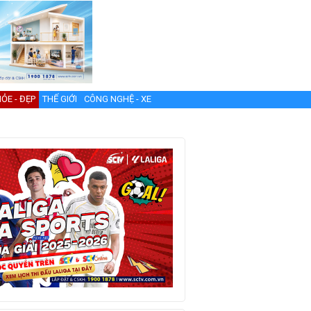
ỎE - ĐẸP
THẾ GIỚI
CÔNG NGHỆ - XE