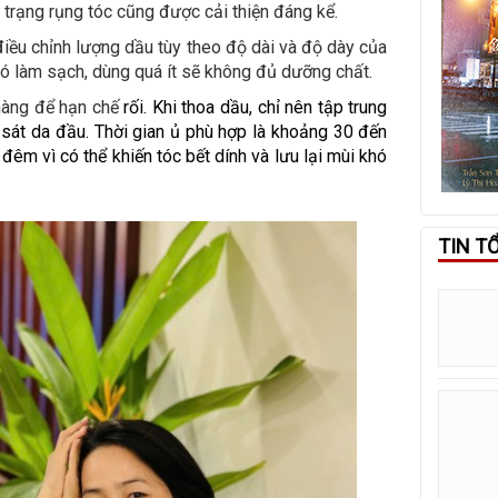
 trạng rụng tóc cũng được cải thiện đáng kể.
 điều chỉnh lượng dầu tùy theo độ dài và độ dày của
hó làm sạch, dùng quá ít sẽ không đủ dưỡng chất.
nhàng để hạn chế
rối. Khi thoa dầu, chỉ nên tập trung 
 sát da đầu. Thời gian ủ phù hợp là khoảng 30 đến 
êm vì có thể khiến tóc bết dính và lưu lại mùi khó 
TIN T