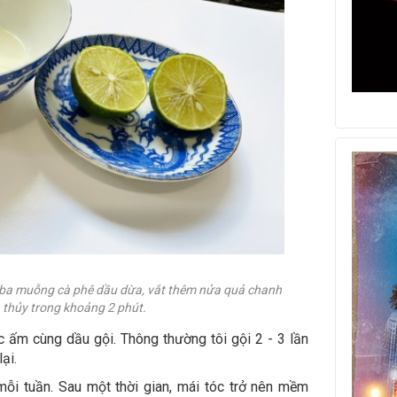
ến ba muỗng cà phê dầu dừa, vắt thêm nửa quả chanh
 thủy trong khoảng 2 phút.
ớc ấm cùng dầu gội. Thông thường tôi gội 2 - 3 lần
ại.
 mỗi tuần. Sau một thời gian, mái tóc trở nên mềm