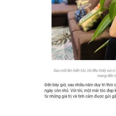
Sau mỗi lần hiến tóc, tôi đều thấy vui 
mang đến ni
Đến bây giờ, sau nhiều năm duy trì thói 
ngày còn nhỏ. Với tôi, một mái tóc đẹp
từ những giá trị và tình cảm được gửi g