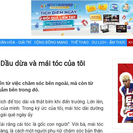
VĂN HÓA - GIẢI TRÍ
CỘNG ĐỒNG MẠNG
THỂ THAO
DU LỊCH - ẨM THỰC
KH
 Dầu dừa và mái tóc của tôi
đến từ việc chăm sóc bên ngoài, mà còn từ
gắm bên trong đó.
hích để tóc dài và thắt bím khi đến trường. Lớn lên,
của mình. Trong ký ức của tôi, mái tóc dài dường
 gái quê ngày ấy.
ái răng cái tóc là gốc con người". Với bà, mái tóc
 dàng, là cách một người phụ nữ chăm sóc bản thân.