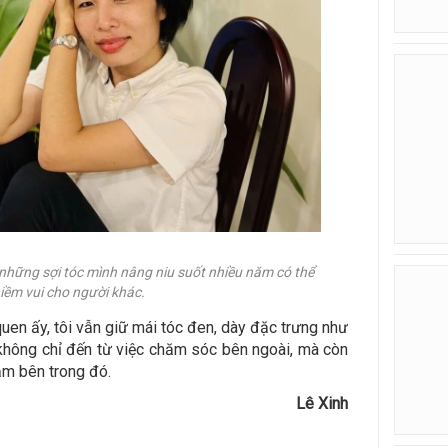
vì những sợi tóc mình nâng niu suốt nhiều năm có thể
ềm vui cho người khác.
quen ấy, tôi vẫn giữ mái tóc đen, dày đặc trưng như
 không chỉ đến từ việc chăm sóc bên ngoài, mà còn
ắm bên trong đó.
Lê Xinh