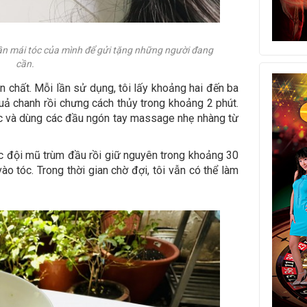
hần mái tóc của mình để gửi tặng những người đang
cần.
 chất. Mỗi lần sử dụng, tôi lấy khoảng hai đến ba
ả chanh rồi chưng cách thủy trong khoảng 2 phút.
óc và dùng các đầu ngón tay massage nhẹ nhàng từ
c đội mũ trùm đầu rồi giữ nguyên trong khoảng 30
o tóc. Trong thời gian chờ đợi, tôi vẫn có thể làm