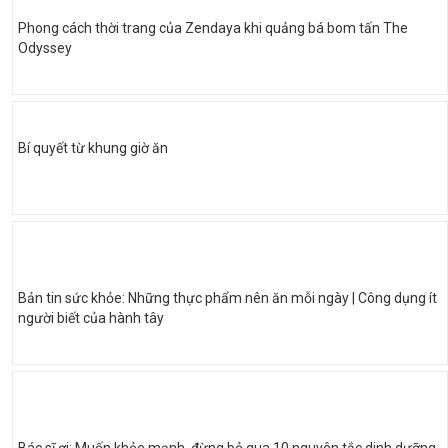
Phong cách thời trang của Zendaya khi quảng bá bom tấn The
Odyssey
Bí quyết từ khung giờ ăn
Bản tin sức khỏe: Những thực phẩm nên ăn mỗi ngày | Công dụng ít
người biết của hành tây
Bác sĩ ơi: Muốn khỏe mạnh, đừng bỏ qua 10 nguyên tắc dinh dưỡng