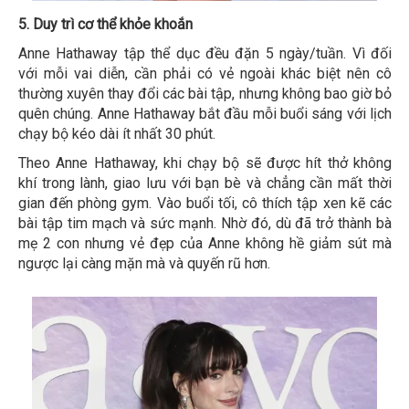
5. Duy trì cơ thể khỏe khoắn
Anne Hathaway tập thể dục đều đặn 5 ngày/tuần. Vì đối
với mỗi vai diễn, cần phải có vẻ ngoài khác biệt nên cô
thường xuyên thay đổi các bài tập, nhưng không bao giờ bỏ
quên chúng. Anne Hathaway bắt đầu mỗi buổi sáng với lịch
chạy bộ kéo dài ít nhất 30 phút.
Theo Anne Hathaway, khi chạy bộ sẽ được hít thở không
khí trong lành, giao lưu với bạn bè và chẳng cần mất thời
gian đến phòng gym. Vào buổi tối, cô thích tập xen kẽ các
bài tập tim mạch và sức mạnh. Nhờ đó, dù đã trở thành bà
mẹ 2 con nhưng vẻ đẹp của Anne không hề giảm sút mà
ngược lại càng mặn mà và quyến rũ hơn.