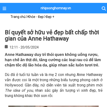
nhipsonghomnay.vn
Trang chủ
Khỏe - Đẹp
Đẹp +
Bí quyết sở hữu vẻ đẹp bất chấp thời
gian của Anne Hathaway
12:11 - 20/05/2024
Anne Hathaway duy trì thói quen không uống rượu,
hạn chế ăn thịt đỏ, tăng cường các loại rau củ để làm
chậm tốc độ lão hóa da, giúp nhan sắc luôn tươi trẻ.
Dù đã ở tuổi tứ tuần và là mẹ 2 con nhưng Anne Hathaway
vẫn được coi là một trong những biểu tượng phong cách ở
Hollywood. Gần đây, nữ diễn viên tái xuất trong phim mới
The idea of you
, nhan sắc gây ấn tượng vì xinh đẹp, trẻ
trung không khác thời son rỗi.