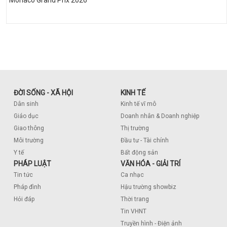
ĐỜI SỐNG - XÃ HỘI
KINH TẾ
Dân sinh
Kinh tế vĩ mô
Giáo dục
Doanh nhân & Doanh nghiệp
Giao thông
Thị trường
Môi trường
Đầu tư - Tài chính
Y tế
Bất động sản
PHÁP LUẬT
VĂN HÓA - GIẢI TRÍ
Tin tức
Ca nhạc
Pháp đình
Hậu trường showbiz
Hỏi đáp
Thời trang
Tin VHNT
Truyền hình - Điện ảnh