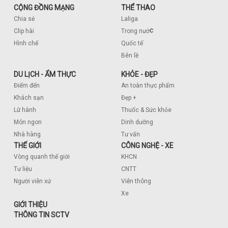
CỘNG ĐỒNG MẠNG
THỂ THAO
Chia sẻ
Laliga
c
Clip hài
Trong nướ
Hình chế
Quốc tế
Bên lề
DU LỊCH - ẨM THỰC
KHỎE - ĐẸP
Điểm đến
An toàn thực phẩm
Khách sạn
Đẹp +
Lữ hành
Thuốc & Sức khỏe
Món ngon
Dinh dưỡng
Nhà hàng
Tư vấn
THẾ GIỚI
CÔNG NGHỆ - XE
Vòng quanh thế giới
KHCN
Tư liệu
CNTT
Người viễn xứ
Viễn thông
Xe
GIỚI THIỆU
THÔNG TIN SCTV