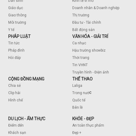
Dân sinh
Kinh tế vĩ mô
Giáo dục
Doanh nhân & Doanh nghiệp
Giao thông
Thị trường
Môi trường
Đầu tư - Tài chính
Y tế
Bất động sản
PHÁP LUẬT
VĂN HÓA - GIẢI TRÍ
Tin tức
Ca nhạc
Pháp đình
Hậu trường showbiz
Hỏi đáp
Thời trang
Tin VHNT
Truyền hình - Điện ảnh
CỘNG ĐỒNG MẠNG
THỂ THAO
Chia sẻ
Laliga
c
Clip hài
Trong nướ
Hình chế
Quốc tế
Bên lề
DU LỊCH - ẨM THỰC
KHỎE - ĐẸP
Điểm đến
An toàn thực phẩm
Khách sạn
Đẹp +