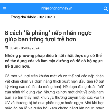
nhipsonghomnay.vn
Trang chủ
Khỏe - Đẹp
Đẹp +
8 cách "là phẳng" nếp nhăn ngực
giúp bạn trông tươi trẻ hơn
03:40 - 05/06/2024
Những phương pháp điều trị tốt nhất thực sự có thể
có tác dụng xóa và làm mịn đường cổ để có bộ ngực
trẻ trung hơn.
Có một vài nơi trên khuôn mặt và cơ thể nơi các nếp nhăn,
vết chân chim và đốm nắng thích xuất hiện đầu tiên (ở bất
kỳ vùng nào có làn da mỏng hơn). Nếu bạn đang đoán “cổ”
của mình thì đúng vậy. Nhưng xa hơn một chút về phía nam,
bạn sẽ tìm thấy một khu vực thường xuyên tiếp xúc với tia
UV và thường bị bỏ qua: phần ngực hoặc ngực. Mỗi khi bạn
mặc áo ba lỗ và quên bôi kem chống nắng lên ngực, ngực