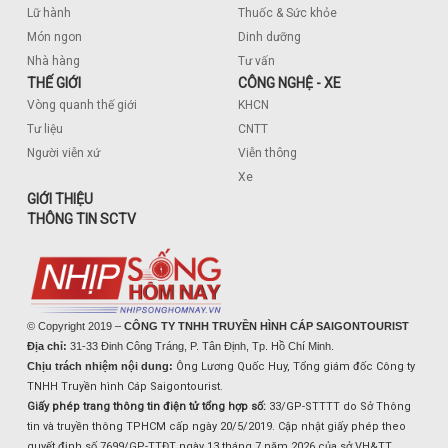
Lữ hành
Thuốc & Sức khỏe
Món ngon
Dinh dưỡng
Nhà hàng
Tư vấn
THẾ GIỚI
CÔNG NGHỆ - XE
Vòng quanh thế giới
KHCN
Tư liệu
CNTT
Người viễn xứ
Viễn thông
Xe
GIỚI THIỆU
THÔNG TIN SCTV
© Copyright 2019 –
CÔNG TY TNHH TRUYỀN HÌNH CÁP SAIGONTOURIST
Địa chỉ:
31-33 Đinh Công Tráng, P. Tân Định, Tp. Hồ Chí Minh.
Chịu trách nhiệm nội dung:
Ông Lương Quốc Huy, Tổng giám đốc Công ty
TNHH Truyền hình Cáp Saigontourist.
Giấy phép trang thông tin điện tử tổng hợp số:
33/GP-STTTT do Sở Thông
tin và truyền thông TPHCM cấp ngày 20/5/2019. Cập nhật giấy phép theo
quyết định số 7699/GP-TTĐT ngày 13 tháng 7 năm 2026 của sở VH&TT