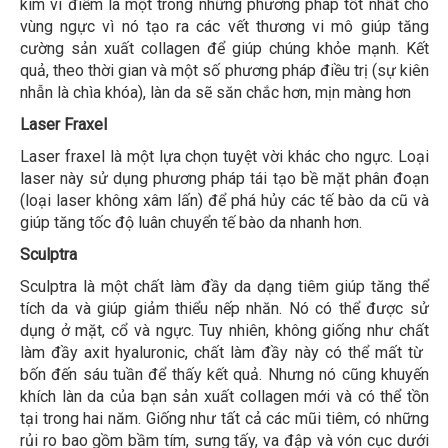
kim vi điểm là một trong những phương pháp tốt nhất cho
vùng ngực vì nó tạo ra các vết thương vi mô giúp tăng
cường sản xuất collagen để giúp chúng khỏe mạnh. Kết
quả, theo thời gian và một số phương pháp điều trị (sự kiên
nhẫn là chìa khóa), làn da sẽ săn chắc hơn, mịn màng hơn
Laser Fraxel
Laser fraxel là một lựa chọn tuyệt vời khác cho ngực. Loại
laser này sử dụng phương pháp tái tạo bề mặt phân đoạn
(loại laser không xâm lấn) để phá hủy các tế bào da cũ và
giúp tăng tốc độ luân chuyển tế bào da nhanh hơn.
Sculptra
Sculptra là một chất làm đầy da dạng tiêm giúp tăng thể
tích da và giúp giảm thiểu nếp nhăn. Nó có thể được sử
dụng ở mặt, cổ và ngực. Tuy nhiên, không giống như chất
làm đầy axit hyaluronic, chất làm đầy này có thể mất từ ​​​​
bốn đến sáu tuần để thấy kết quả. Nhưng nó cũng khuyến
khích làn da của bạn sản xuất collagen mới và có thể tồn
tại trong hai năm. Giống như tất cả các mũi tiêm, có những
rủi ro bao gồm bầm tím, sưng tấy, va đập và vón cục dưới