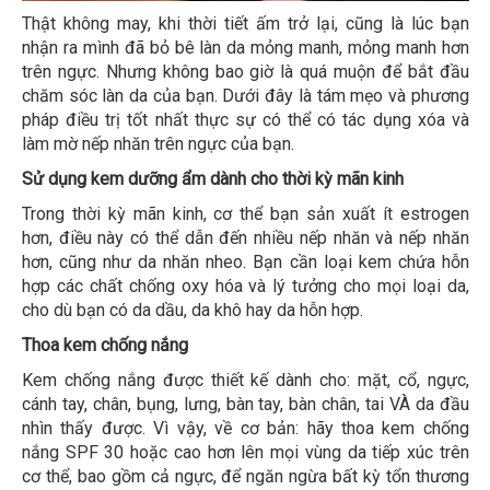
Thật không may, khi thời tiết ấm trở lại, cũng là lúc bạn
nhận ra mình đã bỏ bê làn da mỏng manh, mỏng manh hơn
trên ngực. Nhưng không bao giờ là quá muộn để bắt đầu
chăm sóc làn da của bạn. Dưới đây là tám mẹo và phương
pháp điều trị tốt nhất thực sự có thể có tác dụng xóa và
làm mờ nếp nhăn trên ngực của bạn.
Sử dụng kem dưỡng ẩm dành cho thời kỳ mãn kinh
Trong thời kỳ mãn kinh, cơ thể bạn sản xuất ít estrogen
hơn, điều này có thể dẫn đến nhiều nếp nhăn và nếp nhăn
hơn, cũng như da nhăn nheo. Bạn cần loại kem chứa hỗn
hợp các chất chống oxy hóa và lý tưởng cho mọi loại da,
cho dù bạn có da dầu, da khô hay da hỗn hợp.
Thoa kem chống nắng
Kem chống nắng được thiết kế dành cho: mặt, cổ, ngực,
cánh tay, chân, bụng, lưng, bàn tay, bàn chân, tai VÀ da đầu
nhìn thấy được. Vì vậy, về cơ bản: hãy thoa kem chống
nắng SPF 30 hoặc cao hơn lên mọi vùng da tiếp xúc trên
cơ thể, bao gồm cả ngực, để ngăn ngừa bất kỳ tổn thương