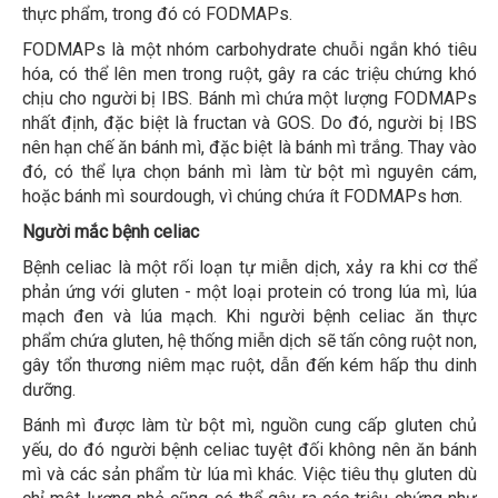
thực phẩm, trong đó có FODMAPs.
FODMAPs là một nhóm carbohydrate chuỗi ngắn khó tiêu
hóa, có thể lên men trong ruột, gây ra các triệu chứng khó
chịu cho người bị IBS. Bánh mì chứa một lượng FODMAPs
nhất định, đặc biệt là fructan và GOS. Do đó, người bị IBS
nên hạn chế ăn bánh mì, đặc biệt là bánh mì trắng. Thay vào
đó, có thể lựa chọn bánh mì làm từ bột mì nguyên cám,
hoặc bánh mì sourdough, vì chúng chứa ít FODMAPs hơn.
Người mắc bệnh celiac
Bệnh celiac là một rối loạn tự miễn dịch, xảy ra khi cơ thể
phản ứng với gluten - một loại protein có trong lúa mì, lúa
mạch đen và lúa mạch. Khi người bệnh celiac ăn thực
phẩm chứa gluten, hệ thống miễn dịch sẽ tấn công ruột non,
gây tổn thương niêm mạc ruột, dẫn đến kém hấp thu dinh
dưỡng.
Bánh mì được làm từ bột mì, nguồn cung cấp gluten chủ
yếu, do đó người bệnh celiac tuyệt đối không nên ăn bánh
mì và các sản phẩm từ lúa mì khác. Việc tiêu thụ gluten dù