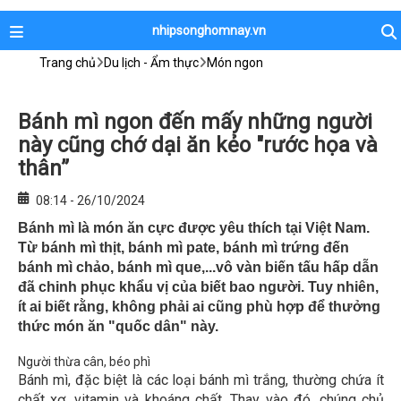
nhipsonghomnay.vn
Trang chủ
Du lịch - Ẩm thực
Món ngon
Bánh mì ngon đến mấy những người
này cũng chớ dại ăn kẻo "rước họa và
thân”
08:14 - 26/10/2024
Bánh mì là món ăn cực được yêu thích tại Việt Nam.
Từ bánh mì thịt, bánh mì pate, bánh mì trứng đến
bánh mì chảo, bánh mì que,...vô vàn biến tấu hấp dẫn
đã chinh phục khẩu vị của biết bao người. Tuy nhiên,
ít ai biết rằng, không phải ai cũng phù hợp để thưởng
thức món ăn "quốc dân" này.
Người thừa cân, béo phì
Bánh mì, đặc biệt là các loại bánh mì trắng, thường chứa ít
chất xơ, vitamin và khoáng chất. Thay vào đó, chúng chủ