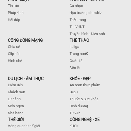
Tin tức
Ca nhạc
Pháp đình
Hậu trường showbiz
Hỏi đáp
Thời trang
Tin VHNT
Truyền hình - Điện ảnh
CỘNG ĐỒNG MẠNG
THỂ THAO
Chia sẻ
Laliga
c
Clip hài
Trong nướ
Hình chế
Quốc tế
Bên lề
DU LỊCH - ẨM THỰC
KHỎE - ĐẸP
Điểm đến
An toàn thực phẩm
Khách sạn
Đẹp +
Lữ hành
Thuốc & Sức khỏe
Món ngon
Dinh dưỡng
Nhà hàng
Tư vấn
THẾ GIỚI
CÔNG NGHỆ - XE
Vòng quanh thế giới
KHCN