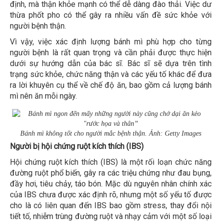
định, mà thận khỏe mạnh có thể dễ dàng đào thải. Việc dư
thừa phốt pho có thể gây ra nhiều vấn đề sức khỏe với
người bệnh thận.
Vì vậy, việc xác định lượng bánh mì phù hợp cho từng
người bệnh là rất quan trọng và cần phải được thực hiện
dưới sự hướng dẫn của bác sĩ. Bác sĩ sẽ dựa trên tình
trạng sức khỏe, chức năng thận và các yếu tố khác để đưa
ra lời khuyên cụ thể về chế độ ăn, bao gồm cả lượng bánh
mì nên ăn mỗi ngày.
Bánh mì không tốt cho người mắc bệnh thận. Ảnh: Getty Images
Người bị hội chứng ruột kích thích (IBS)
Hội chứng ruột kích thích (IBS) là một rối loạn chức năng
đường ruột phổ biến, gây ra các triệu chứng như đau bụng,
đầy hơi, tiêu chảy, táo bón. Mặc dù nguyên nhân chính xác
của IBS chưa được xác định rõ, nhưng một số yếu tố được
cho là có liên quan đến IBS bao gồm stress, thay đổi nội
tiết tố, nhiễm trùng đường ruột và nhạy cảm với một số loại