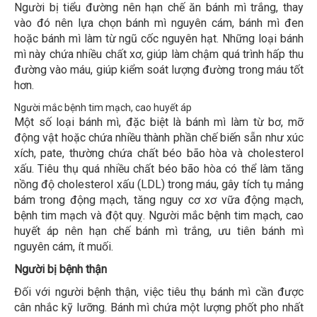
Người bị tiểu đường nên hạn chế ăn bánh mì trắng, thay
vào đó nên lựa chọn bánh mì nguyên cám, bánh mì đen
hoặc bánh mì làm từ ngũ cốc nguyên hạt. Những loại bánh
mì này chứa nhiều chất xơ, giúp làm chậm quá trình hấp thu
đường vào máu, giúp kiểm soát lượng đường trong máu tốt
hơn.
Người mắc bệnh tim mạch, cao huyết áp
Một số loại bánh mì, đặc biệt là bánh mì làm từ bơ, mỡ
động vật hoặc chứa nhiều thành phần chế biến sẵn như xúc
xích, pate, thường chứa chất béo bão hòa và cholesterol
xấu. Tiêu thụ quá nhiều chất béo bão hòa có thể làm tăng
nồng độ cholesterol xấu (LDL) trong máu, gây tích tụ mảng
bám trong động mạch, tăng nguy cơ xơ vữa động mạch,
bệnh tim mạch và đột quỵ. Người mắc bệnh tim mạch, cao
huyết áp nên hạn chế bánh mì trắng, ưu tiên bánh mì
nguyên cám, ít muối.
Người bị bệnh thận
Đối với người bệnh thận, việc tiêu thụ bánh mì cần được
cân nhắc kỹ lưỡng. Bánh mì chứa một lượng phốt pho nhất