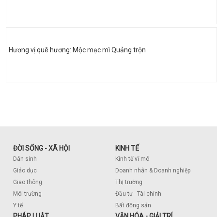
Hương vị quê hương: Mộc mạc mì Quảng trộn
ĐỜI SỐNG - XÃ HỘI
KINH TẾ
Dân sinh
Kinh tế vĩ mô
Giáo dục
Doanh nhân & Doanh nghiệp
Giao thông
Thị trường
Môi trường
Đầu tư - Tài chính
Y tế
Bất động sản
PHÁP LUẬT
VĂN HÓA - GIẢI TRÍ