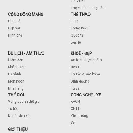
Tin VHNT
Truyền hình - Điện ảnh
CỘNG ĐỒNG MẠNG
THỂ THAO
Chia sẻ
Laliga
c
Clip hài
Trong nướ
Hình chế
Quốc tế
Bên lề
DU LỊCH - ẨM THỰC
KHỎE - ĐẸP
Điểm đến
An toàn thực phẩm
Khách sạn
Đẹp +
Lữ hành
Thuốc & Sức khỏe
Món ngon
Dinh dưỡng
Nhà hàng
Tư vấn
THẾ GIỚI
CÔNG NGHỆ - XE
Vòng quanh thế giới
KHCN
Tư liệu
CNTT
Người viễn xứ
Viễn thông
Xe
GIỚI THIỆU