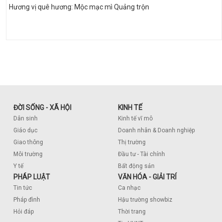
Hương vị quê hương: Mộc mạc mì Quảng trộn
ĐỜI SỐNG - XÃ HỘI
KINH TẾ
Dân sinh
Kinh tế vĩ mô
Giáo dục
Doanh nhân & Doanh nghiệp
Giao thông
Thị trường
Môi trường
Đầu tư - Tài chính
Y tế
Bất động sản
PHÁP LUẬT
VĂN HÓA - GIẢI TRÍ
Tin tức
Ca nhạc
Pháp đình
Hậu trường showbiz
Hỏi đáp
Thời trang