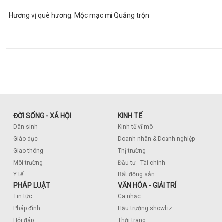
Hương vị quê hương: Mộc mạc mì Quảng trộn
ĐỜI SỐNG - XÃ HỘI
KINH TẾ
Dân sinh
Kinh tế vĩ mô
Giáo dục
Doanh nhân & Doanh nghiệp
Giao thông
Thị trường
Môi trường
Đầu tư - Tài chính
Y tế
Bất động sản
PHÁP LUẬT
VĂN HÓA - GIẢI TRÍ
Tin tức
Ca nhạc
Pháp đình
Hậu trường showbiz
Hỏi đáp
Thời trang