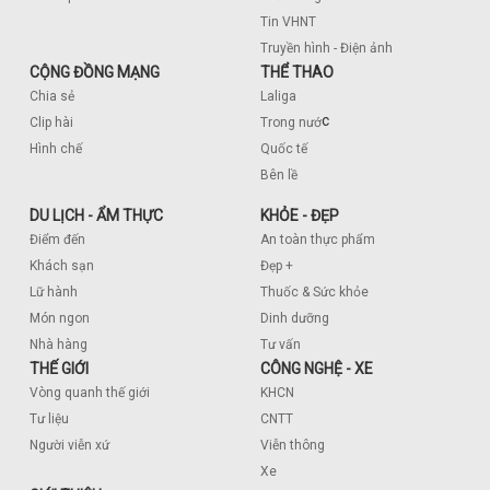
Tin VHNT
Truyền hình - Điện ảnh
CỘNG ĐỒNG MẠNG
THỂ THAO
Chia sẻ
Laliga
c
Clip hài
Trong nướ
Hình chế
Quốc tế
Bên lề
DU LỊCH - ẨM THỰC
KHỎE - ĐẸP
Điểm đến
An toàn thực phẩm
Khách sạn
Đẹp +
Lữ hành
Thuốc & Sức khỏe
Món ngon
Dinh dưỡng
Nhà hàng
Tư vấn
THẾ GIỚI
CÔNG NGHỆ - XE
Vòng quanh thế giới
KHCN
Tư liệu
CNTT
Người viễn xứ
Viễn thông
Xe