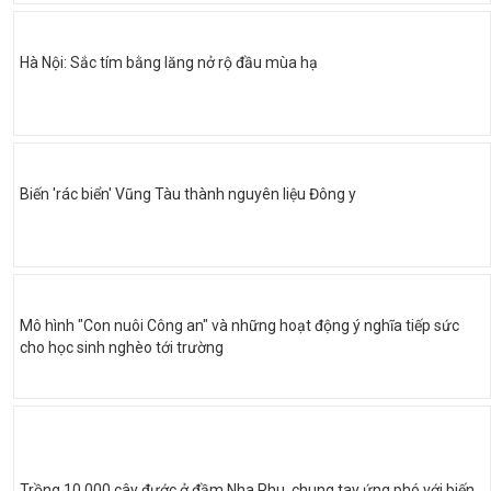
Hà Nội: Sắc tím bằng lăng nở rộ đầu mùa hạ
Biến 'rác biển' Vũng Tàu thành nguyên liệu Đông y
Mô hình "Con nuôi Công an" và những hoạt động ý nghĩa tiếp sức
cho học sinh nghèo tới trường
Trồng 10.000 cây đước ở đầm Nha Phu, chung tay ứng phó với biến