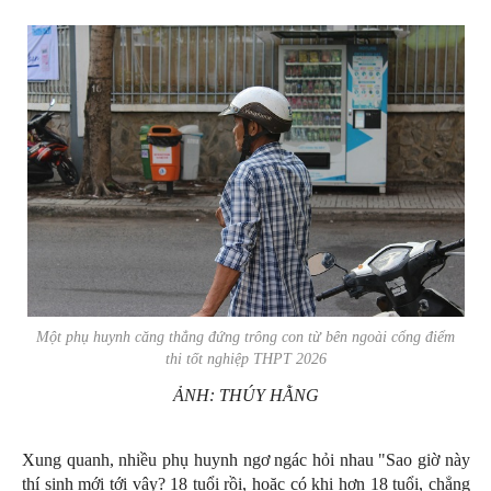
Một phụ huynh căng thẳng đứng trông con từ bên ngoài cổng điểm
thi tốt nghiệp THPT 2026
ẢNH: THÚY HẰNG
Xung quanh, nhiều phụ huynh ngơ ngác hỏi nhau "Sao giờ này
thí sinh mới tới vậy? 18 tuổi rồi, hoặc có khi hơn 18 tuổi, chẳng