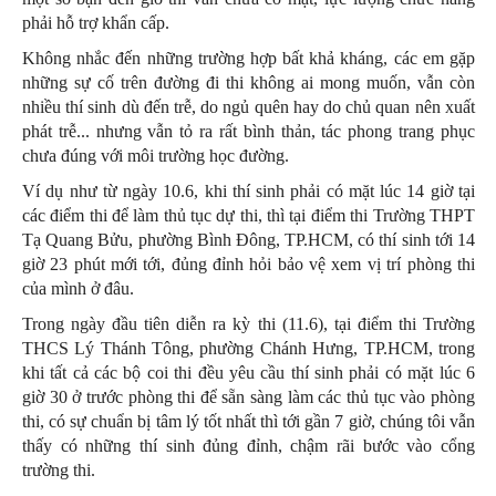
phải hỗ trợ khẩn cấp.
Không nhắc đến những trường hợp bất khả kháng, các em gặp
những sự cố trên đường đi thi không ai mong muốn, vẫn còn
nhiều thí sinh dù đến trễ, do ngủ quên hay do chủ quan nên xuất
phát trễ... nhưng vẫn tỏ ra rất bình thản, tác phong trang phục
chưa đúng với môi trường học đường.
Ví dụ như từ ngày 10.6, khi thí sinh phải có mặt lúc 14 giờ tại
các điểm thi để làm thủ tục dự thi, thì tại điểm thi Trường THPT
Tạ Quang Bửu, phường Bình Đông, TP.HCM, có thí sinh tới 14
giờ 23 phút mới tới, đủng đỉnh hỏi bảo vệ xem vị trí phòng thi
của mình ở đâu.
Trong ngày đầu tiên diễn ra kỳ thi (11.6), tại điểm thi Trường
THCS Lý Thánh Tông, phường Chánh Hưng, TP.HCM, trong
khi tất cả các bộ coi thi đều yêu cầu thí sinh phải có mặt lúc 6
giờ 30 ở trước phòng thi để sẵn sàng làm các thủ tục vào phòng
thi, có sự chuẩn bị tâm lý tốt nhất thì tới gần 7 giờ, chúng tôi vẫn
thấy có những thí sinh đủng đỉnh, chậm rãi bước vào cổng
trường thi.