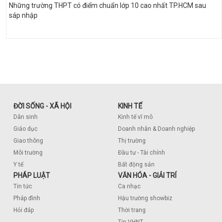
Những trường THPT có điểm chuẩn lớp 10 cao nhất TP.HCM sau
sáp nhập
ĐỜI SỐNG - XÃ HỘI
KINH TẾ
Dân sinh
Kinh tế vĩ mô
Giáo dục
Doanh nhân & Doanh nghiệp
Giao thông
Thị trường
Môi trường
Đầu tư - Tài chính
Y tế
Bất động sản
PHÁP LUẬT
VĂN HÓA - GIẢI TRÍ
Tin tức
Ca nhạc
Pháp đình
Hậu trường showbiz
Hỏi đáp
Thời trang
Tin VHNT