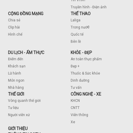
Truyền hình - Điện ảnh
CỘNG ĐỒNG MẠNG
THỂ THAO
Chia sẻ
Laliga
c
Clip hài
Trong nướ
Hình chế
Quốc tế
Bên lề
DU LỊCH - ẨM THỰC
KHỎE - ĐẸP
Điểm đến
An toàn thực phẩm
Khách sạn
Đẹp +
Lữ hành
Thuốc & Sức khỏe
Món ngon
Dinh dưỡng
Nhà hàng
Tư vấn
THẾ GIỚI
CÔNG NGHỆ - XE
Vòng quanh thế giới
KHCN
Tư liệu
CNTT
Người viễn xứ
Viễn thông
Xe
GIỚI THIỆU