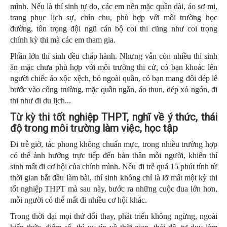
mình. Nếu là thí sinh tự do, các em nên mặc quần dài, áo sơ mi,
trang phục lịch sự, chỉn chu, phù hợp với môi trường học
đường, tôn trọng đội ngũ cán bộ coi thi cũng như coi trọng
chính kỳ thi mà các em tham gia.
Phần lớn thí sinh đều chấp hành. Nhưng vẫn còn nhiều thí sinh
ăn mặc chưa phù hợp với môi trường thi cử, có bạn khoác lên
người chiếc áo xộc xệch, bỏ ngoài quần, có bạn mang đôi dép lê
bước vào cổng trường, mặc quần ngắn, áo thun, dép xỏ ngón, đi
thi như đi du lịch...
Từ kỳ thi tốt nghiệp THPT, nghĩ về ý thức, thái
độ trong môi trường làm việc, học tập
Đi trễ giờ, tác phong không chuẩn mực, trong nhiều trường hợp
có thể ảnh hưởng trực tiếp đến bản thân mỗi người, khiến thí
sinh mất đi cơ hội của chính mình. Nếu đi trễ quá 15 phút tính từ
thời gian bắt đầu làm bài, thí sinh không chỉ là lỡ mất một kỳ thi
tốt nghiệp THPT mà sau này, bước ra những cuộc đua lớn hơn,
mỗi người có thể mất đi nhiều cơ hội khác.
Trong thời đại mọi thứ đổi thay, phát triển không ngừng, ngoài