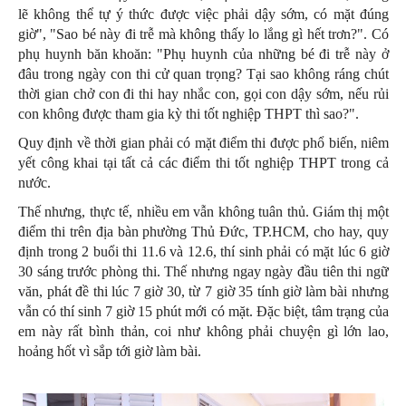
lẽ không thể tự ý thức được việc phải dậy sớm, có mặt đúng
giờ", "Sao bé này đi trễ mà không thấy lo lắng gì hết trơn?". Có
phụ huynh băn khoăn: "Phụ huynh của những bé đi trễ này ở
đâu trong ngày con thi cử quan trọng? Tại sao không ráng chút
thời gian chở con đi thi hay nhắc con, gọi con dậy sớm, nếu rủi
con không được tham gia kỳ thi tốt nghiệp THPT thì sao?".
Quy định về thời gian phải có mặt điểm thi được phổ biến, niêm
yết công khai tại tất cả các điểm thi tốt nghiệp THPT trong cả
nước.
Thế nhưng, thực tế, nhiều em vẫn không tuân thủ. Giám thị một
điểm thi trên địa bàn phường Thủ Đức, TP.HCM, cho hay, quy
định trong 2 buổi thi 11.6 và 12.6, thí sinh phải có mặt lúc 6 giờ
30 sáng trước phòng thi. Thế nhưng ngay ngày đầu tiên thi ngữ
văn, phát đề thi lúc 7 giờ 30, từ 7 giờ 35 tính giờ làm bài nhưng
vẫn có thí sinh 7 giờ 15 phút mới có mặt. Đặc biệt, tâm trạng của
em này rất bình thản, coi như không phải chuyện gì lớn lao,
hoảng hốt vì sắp tới giờ làm bài.