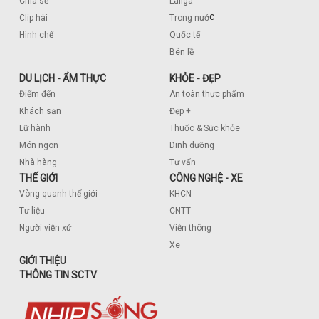
Chia sẻ
Laliga
c
Clip hài
Trong nướ
Hình chế
Quốc tế
Bên lề
DU LỊCH - ẨM THỰC
KHỎE - ĐẸP
Điểm đến
An toàn thực phẩm
Khách sạn
Đẹp +
Lữ hành
Thuốc & Sức khỏe
Món ngon
Dinh dưỡng
Nhà hàng
Tư vấn
THẾ GIỚI
CÔNG NGHỆ - XE
Vòng quanh thế giới
KHCN
Tư liệu
CNTT
Người viễn xứ
Viễn thông
Xe
GIỚI THIỆU
THÔNG TIN SCTV