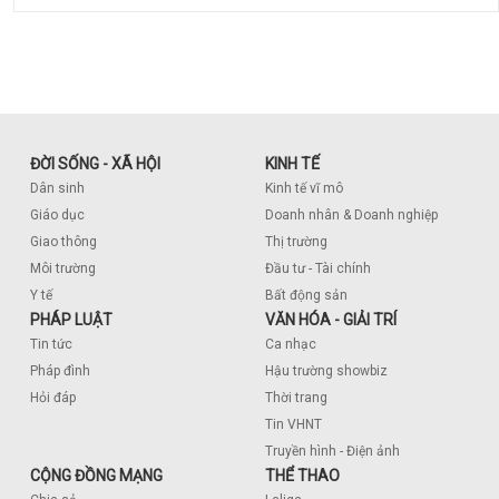
ĐỜI SỐNG - XÃ HỘI
KINH TẾ
Dân sinh
Kinh tế vĩ mô
Giáo dục
Doanh nhân & Doanh nghiệp
Giao thông
Thị trường
Môi trường
Đầu tư - Tài chính
Y tế
Bất động sản
PHÁP LUẬT
VĂN HÓA - GIẢI TRÍ
Tin tức
Ca nhạc
Pháp đình
Hậu trường showbiz
Hỏi đáp
Thời trang
Tin VHNT
Truyền hình - Điện ảnh
CỘNG ĐỒNG MẠNG
THỂ THAO