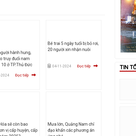
Bé trai 5 ngày tuổi bị bỏ rơi,
20 người xin nhận nuôi
gười hành hung,
o truy đuổi nam
p 10 ở TP.Thủ Đức
04-11-2024
Đọc tiếp
TIN T
-2024
Đọc tiếp
Hóa sẽ còn bao
Mưa lớn, Quảng Nam chỉ
ơn vị cấp huyện, cấp
đạo khẩn các phương án