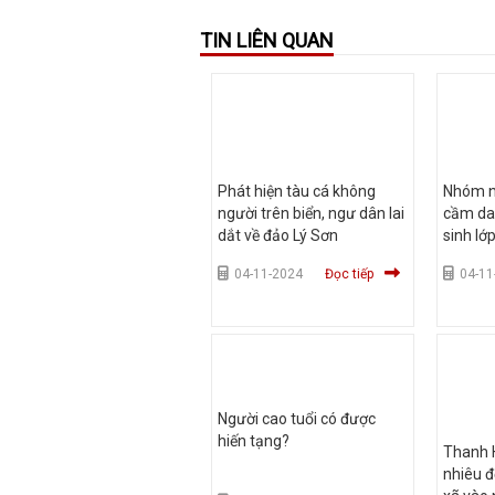
TIN LIÊN QUAN
Phát hiện tàu cá không
Nhóm n
người trên biển, ngư dân lai
cầm da
dắt về đảo Lý Sơn
sinh lớ
04-11-2024
Đọc tiếp
04-11
Người cao tuổi có được
hiến tạng?
Thanh 
nhiêu đ