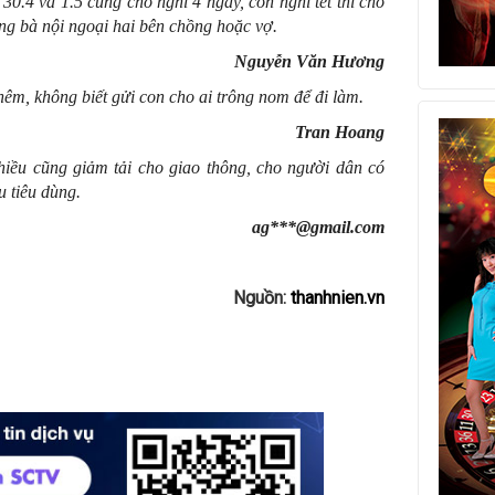
 30.4 và 1.5 cũng cho nghỉ 4 ngày, còn nghỉ tết thì cho
ng bà nội ngoại hai bên chồng hoặc vợ.
Nguyễn Văn Hương
hêm, không biết gửi con cho ai trông nom để đi làm.
Tran Hoang
 nhiều cũng giảm tải cho giao thông, cho người dân có
u tiêu dùng.
ag***@gmail.com
Nguồn:
thanhnien.vn