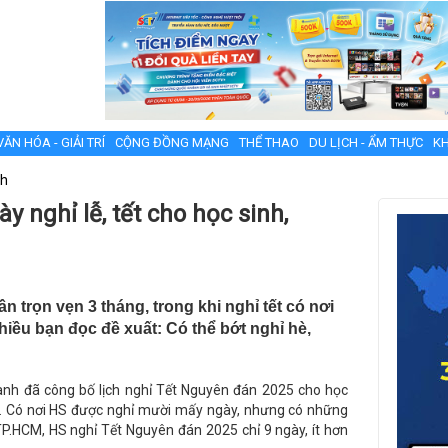
VĂN HÓA - GIẢI TRÍ
CỘNG ĐỒNG MẠNG
THỂ THAO
DU LỊCH - ẨM THỰC
KH
nh
y nghỉ lễ, tết cho học sinh,
 trọn vẹn 3 tháng, trong khi nghỉ tết có nơi
hiều bạn đọc đề xuất: Có thể bớt nghỉ hè,
hành đã công bố lịch nghỉ Tết Nguyên đán 2025 cho học
ập. Có nơi HS được nghỉ mười mấy ngày, nhưng có những
 TP.HCM, HS nghỉ Tết Nguyên đán 2025 chỉ 9 ngày, ít hơn