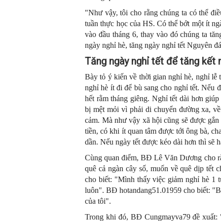
"Như vậy, tôi cho rằng chúng ta có thể đi
tuần thực học của HS. Có thể bớt một ít ngà
vào đầu tháng 6, thay vào đó chúng ta tă
ngày nghỉ hè, tăng ngày nghỉ tết Nguyên đá
Tăng ngày nghỉ tết để tăng kết 
Bày tỏ ý kiến về thời gian nghỉ hè, nghỉ l
nghỉ hè ít đi để bù sang cho nghỉ tết. Nếu
hết rằm tháng giêng. Nghỉ tết dài hơn giú
bị mệt mỏi vì phải di chuyển đường xa, về
cảm. Mà như vậy xã hội cũng sẽ được gắn k
tiền, có khi ít quan tâm được tới ông bà, ch
dần. Nếu ngày tết được kéo dài hơn thì sẽ 
Cùng quan điểm, BĐ Lê Văn Dương cho rằng
quê cả ngàn cây số, muốn về quê dịp tế
cho biết: "Mình thấy việc giảm nghỉ hè 1 
luôn". BĐ hotandang51.01959 cho biết: "Bớ
của tôi".
Trong khi đó, BĐ Cungmayva79 đề xuất: "N