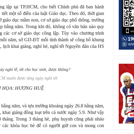
g lập tại TP.HCM, cho biết Chính phủ đã ban hành
iết một số điều của luật Giáo dục. Theo đó, thời gian
ở giáo dục mầm non, cơ sở giáo dục phổ thông, trường
hép hằng năm. Trong khi đó, không có văn bản nào quy
ng các cơ sở giáo dục công lập. Tùy vào chương trình
ỗi năm, sở GD-ĐT mỗi tỉnh thành sẽ công bố khung
g, lịch khai giảng, nghỉ hè, nghỉ tết Nguyên đán của HS
CM muốn được tăng ngày nghỉ tết
H HỌA: HƯƠNG HUỆ
 hằng năm, và tựu trường khoảng ngày 26.8 hằng năm,
n, khai giảng đồng loạt trên cả nước ngày 5.9. Như vậy
3 tháng. Trong 3 tháng hè, phụ huynh cũng phải nháo
ay các khóa học hè để có người giữ con và mong con