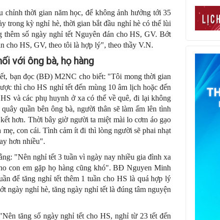
ều chỉnh thời gian năm học, để không ảnh hưởng tới 35
y trong kỳ nghỉ hè, thời gian bắt đầu nghỉ hè có thể lùi
ng thêm số ngày nghỉ tết Nguyên đán cho HS, GV. Bớt
n cho HS, GV, theo tôi là hợp lý", theo thầy V.N.
nối với ông bà, họ hàng
ễ tết, bạn đọc (BĐ) M2NC cho biết: "Tôi mong thời gian
 được thì cho HS nghỉ tết đến mùng 10 âm lịch hoặc đến
p HS và các phụ huynh ở xa có thể về quê, đi lại không
 quây quần bên ông bà, người thân sẽ làm ấm lên tình
ết hơn. Thời bây giờ người ta miệt mài lo cơm áo gạo
a mẹ, con cái. Tình cảm ít đi thì lòng người sẽ phai nhạt
hay hơn nhiều".
: "Nên nghỉ tết 3 tuần vì ngày nay nhiều gia đình xa
t cho con em gặp họ hàng cũng khó". BĐ Nguyen Minh
tuần để tăng nghỉ tết thêm 1 tuần cho HS là quá hợp lý
t ngày nghỉ hè, tăng ngày nghỉ tết là đúng tâm nguyện
ên tăng số ngày nghỉ tết cho HS, nghỉ từ 23 tết đến