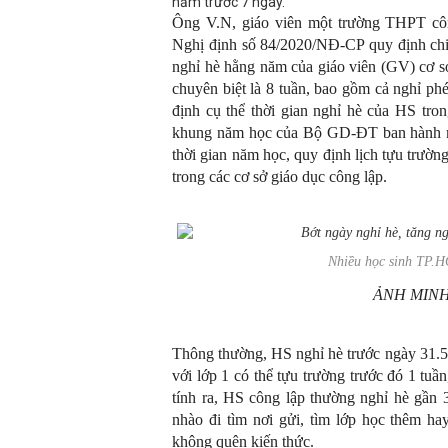
năm trước 7 ngày.
Ông V.N, giáo viên một trường THPT côn
Nghị định số 84/2020/NĐ-CP quy định chi t
nghỉ hè hằng năm của giáo viên (GV) cơ s
chuyên biệt là 8 tuần, bao gồm cả nghỉ p
định cụ thể thời gian nghỉ hè của HS tro
khung năm học của Bộ GD-ĐT ban hành m
thời gian năm học, quy định lịch tựu trườn
trong các cơ sở giáo dục công lập.
Nhiều học sinh TP.H
ẢNH MIN
Thông thường, HS nghỉ hè trước ngày 31.5
với lớp 1 có thể tựu trường trước đó 1 tuầ
tính ra, HS công lập thường nghỉ hè gần 
nhào đi tìm nơi gửi, tìm lớp học thêm h
không quên kiến thức.