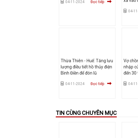
xã vào
04-11-2024
Đọc tiếp
04-11
Thừa Thiên - Huế: Tăng lưu
Vợ chồ
lượng điều tiết hồ thủy điện
nhập củ
Bình Điền để đón lũ
đến 30 
04-11-2024
Đọc tiếp
04-11
TIN CÙNG CHUYÊN MỤC