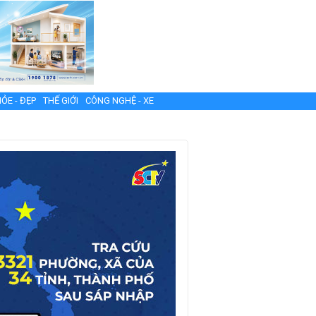
ỎE - ĐẸP
THẾ GIỚI
CÔNG NGHỆ - XE