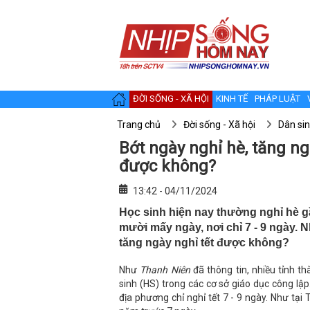
ĐỜI SỐNG - XÃ HỘI
KINH TẾ
PHÁP LUẬT
Trang chủ
Đời sống - Xã hội
Dân si
Bớt ngày nghỉ hè, tăng ngà
được không?
13:42 - 04/11/2024
Học sinh hiện nay thường nghỉ hè gần
mười mấy ngày, nơi chỉ 7 - 9 ngày. N
tăng ngày nghỉ tết được không?
Như
Thanh Niên
đã thông tin, nhiều tỉnh t
sinh (HS) trong các cơ sở giáo dục công l
địa phương chỉ nghỉ tết 7 - 9 ngày. Như tại