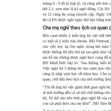
mùng 8 - 9 tết là hợp lý, và cũng nên kéo 
hết 2.1, xem như là kỳ nghỉ đông. Các HS 
và 12 cũng thi xong chuyển cấp. Ngày 3.9 
tất cả HS được nghỉ ngày thứ bảy hằng tuầ
Cha mẹ nghỉ theo lịch cơ quan c
Bên cạnh nhiều ý kiến ủng hộ việc bớt thờ
có một số ý kiến băn khoăn. BĐ Vietroad g
cho việc học lại cho nghỉ, trong khi mùa h
được không thì nên hỏi tại sao phải như 
mà bố mẹ không được nghỉ theo cùng thì kh
BĐ Minh Đức bày tỏ: "Sao không hiến kế 
Việc nghỉ hè 3 tháng thì bao năm qua vẫn
cũng là nhịp sinh học rất khoa học. Cha m
quan, chứ đâu theo lịch của nhà trường đượ
"Tôi rất ủng hộ việc giảm thời gian nghỉ hè
sẽ ảnh hưởng đến cả xã hội chứ không chỉ 
bộ. Sẽ thế nào nếu thời gian nghỉ tết của
con cái phải theo cha mẹ thôi!", BĐ Tien M