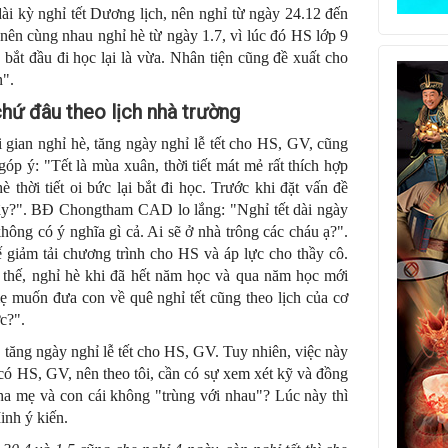
dài kỳ nghỉ tết Dương lịch, nên nghỉ từ ngày 24.12 đến
nên cùng nhau nghỉ hè từ ngày 1.7, vì lúc đó HS lớp 9
bắt đầu đi học lại là vừa. Nhân tiện cũng đề xuất cho
n".
hứ đâu theo lịch nhà trường
i gian nghỉ hè, tăng ngày nghỉ lễ tết cho HS, GV, cũng
óp ý: "Tết là mùa xuân, thời tiết mát mẻ rất thích hợp
è thời tiết oi bức lại bắt đi học. Trước khi đặt vấn đề
vậy?". BĐ Chongtham CAD lo lắng: "Nghỉ tết dài ngày
ông có ý nghĩa gì cả. Ai sẽ ở nhà trông các cháu ạ?".
giảm tải chương trình cho HS và áp lực cho thầy cô.
 thế, nghỉ hè khi đã hết năm học và qua năm học mới
ẹ muốn đưa con về quê nghỉ tết cũng theo lịch của cơ
c?".
, tăng ngày nghỉ lễ tết cho HS, GV. Tuy nhiên, việc này
có HS, GV, nên theo tôi, cần có sự xem xét kỹ và đồng
 cha mẹ và con cái không "trùng với nhau"? Lúc này thì
inh ý kiến.