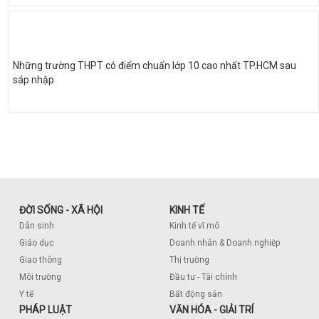
Những trường THPT có điểm chuẩn lớp 10 cao nhất TP.HCM sau
sáp nhập
ĐỜI SỐNG - XÃ HỘI
KINH TẾ
Dân sinh
Kinh tế vĩ mô
Giáo dục
Doanh nhân & Doanh nghiệp
Giao thông
Thị trường
Môi trường
Đầu tư - Tài chính
Y tế
Bất động sản
PHÁP LUẬT
VĂN HÓA - GIẢI TRÍ