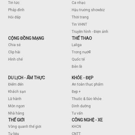
Tin tức
Ca nhạc
Pháp đình
Hậu trường showbiz
Hỏi đáp
Thời trang
Tin VHNT
Truyền hình - Điện ảnh
CỘNG ĐỒNG MẠNG
THỂ THAO
Chia sẻ
Laliga
c
Clip hài
Trong nướ
Hình chế
Quốc tế
Bên lề
DU LỊCH - ẨM THỰC
KHỎE - ĐẸP
Điểm đến
An toàn thực phẩm
Khách sạn
Đẹp +
Lữ hành
Thuốc & Sức khỏe
Món ngon
Dinh dưỡng
Nhà hàng
Tư vấn
THẾ GIỚI
CÔNG NGHỆ - XE
Vòng quanh thế giới
KHCN
Tư liệu
CNTT