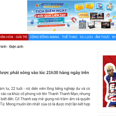
VĂN HÓA - GIẢI TRÍ
CỘNG ĐỒNG MẠNG
THỂ THAO
DU LỊCH - ẨM THỰC
KH
hình - Điện ảnh
 được phát sóng vào lúc 21h30 hàng ngày trên
m tư, 22 tuổi - nữ diễn viên lồng tiếng nghiệp dư và có
át các ca khúc cổ phong với tên Thanh Thanh Mạn, nhưng
ợc biết đến. Cố Thanh say mê giọng nói trầm ấm và quyến
h Từ. Mong muốn lớn nhất của cô là được một lần kết hợp