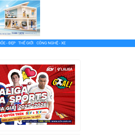
ỎE - ĐẸP
THẾ GIỚI
CÔNG NGHỆ - XE