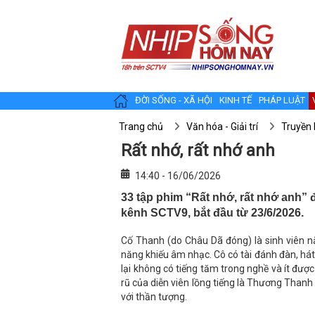
ĐỜI SỐNG - XÃ HỘI
KINH TẾ
PHÁP LUẬT
Trang chủ
Văn hóa - Giải trí
Truyền 
Rất nhớ, rất nhớ anh
14:40 - 16/06/2026
33 tập phim “Rất nhớ, rất nhớ anh”
kênh SCTV9, bắt đầu từ 23/6/2026.
Cố Thanh (do Châu Dã đóng) là sinh viên nă
năng khiếu âm nhạc. Cô có tài đánh đàn, h
lại không có tiếng tăm trong nghề và ít đư
rũ của diễn viên lồng tiếng là Thương Than
với thần tượng.