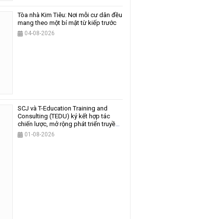
Tòa nhà Kim Tiêu: Nơi mỗi cư dân đều
mang theo một bí mật từ kiếp trước
04-08-2026
SCJ và T-Education Training and
Consulting (TEDU) ký kết hợp tác
chiến lược, mở rộng phát triển truyền
thông và giáo dục
01-08-2026