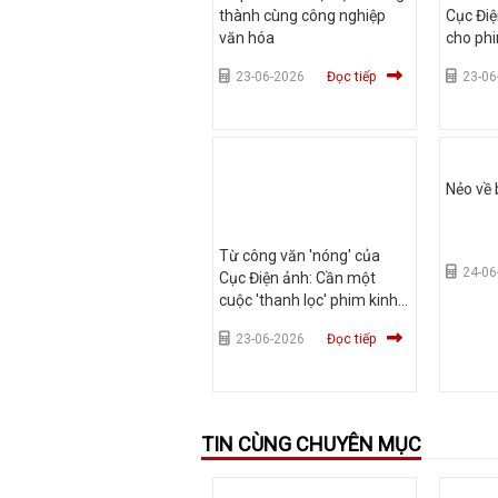
thành cùng công nghiệp
Cục Điệ
văn hóa
cho phi
23-06-2026
Đọc tiếp
23-06
Nẻo về 
Từ công văn 'nóng' của
24-06
Cục Điện ảnh: Cần một
cuộc 'thanh lọc' phim kinh
dị Việt
23-06-2026
Đọc tiếp
TIN CÙNG CHUYÊN MỤC