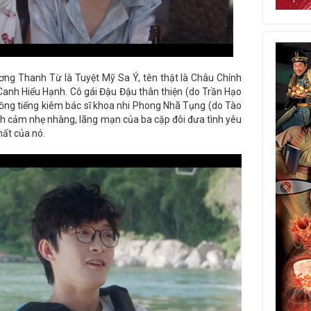
ơng Thanh Từ là Tuyệt Mỹ Sa Ý, tên thật là Châu Chính
Canh Hiểu Hạnh. Cô gái Đậu Đậu thân thiện (do Trần Hạo
 lồng tiếng kiêm bác sĩ khoa nhi Phong Nhã Tụng (do Tào
ình cảm nhẹ nhàng, lãng mạn của ba cặp đôi đưa tình yêu
hất của nó.