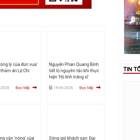
ông lý của đức vua'
Nguyễn Phan Quang Bình
TIN T
n thảm án Lệ Chi
tiết lộ nguyên tắc khi thực
hiện 'Hộ linh tráng sĩ'
-2026
Đọc tiếp
19-06-2026
Đọc tiếp
ng văn 'nóng' của
Sóng gió khách sạn: Đại