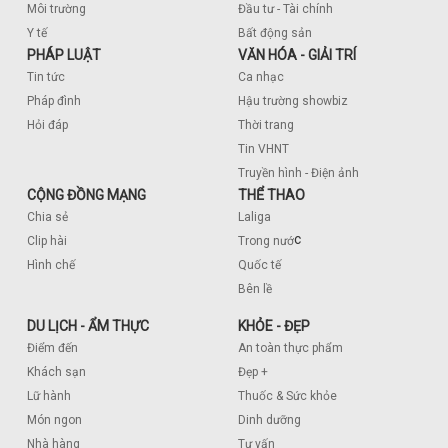
Môi trường
Đầu tư - Tài chính
Y tế
Bất động sản
PHÁP LUẬT
VĂN HÓA - GIẢI TRÍ
Tin tức
Ca nhạc
Pháp đình
Hậu trường showbiz
Hỏi đáp
Thời trang
Tin VHNT
Truyền hình - Điện ảnh
CỘNG ĐỒNG MẠNG
THỂ THAO
Chia sẻ
Laliga
c
Clip hài
Trong nướ
Hình chế
Quốc tế
Bên lề
DU LỊCH - ẨM THỰC
KHỎE - ĐẸP
Điểm đến
An toàn thực phẩm
Khách sạn
Đẹp +
Lữ hành
Thuốc & Sức khỏe
Món ngon
Dinh dưỡng
Nhà hàng
Tư vấn