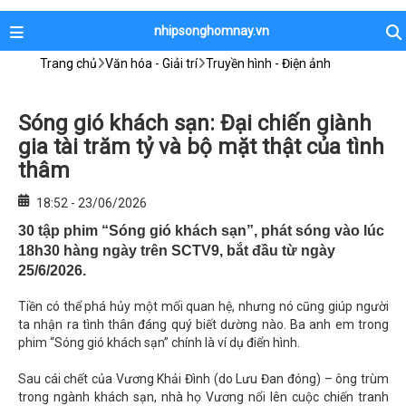
nhipsonghomnay.vn
Trang chủ
Văn hóa - Giải trí
Truyền hình - Điện ảnh
Sóng gió khách sạn: Đại chiến giành
gia tài trăm tỷ và bộ mặt thật của tình
thâm
18:52 - 23/06/2026
30 tập phim “Sóng gió khách sạn”, phát sóng vào lúc
18h30 hàng ngày trên SCTV9, bắt đầu từ ngày
25/6/2026.
Tiền có thể phá hủy một mối quan hệ, nhưng nó cũng giúp người
ta nhận ra tình thân đáng quý biết dường nào. Ba anh em trong
phim “Sóng gió khách sạn” chính là ví dụ điển hình.
Sau cái chết của Vương Khải Đình (do Lưu Đan đóng) – ông trùm
trong ngành khách sạn, nhà họ Vương nổi lên cuộc chiến tranh