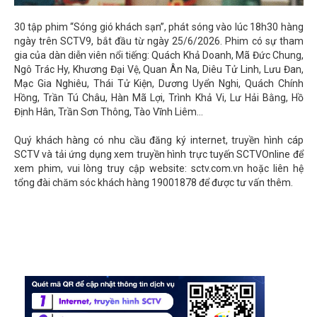
30 tập phim “Sóng gió khách sạn”, phát sóng vào lúc 18h30 hàng
ngày trên SCTV9, bắt đầu từ ngày 25/6/2026. Phim có sự tham
gia của dàn diễn viên nổi tiếng: Quách Khả Doanh, Mã Đức Chung,
Ngô Trác Hy, Khương Đại Vệ, Quan Ân Na, Diêu Tử Linh, Lưu Đan,
Mạc Gia Nghiêu, Thái Tử Kiện, Dương Uyển Nghi, Quách Chính
Hồng, Trần Tú Châu, Hàn Mã Lợi, Trình Khả Vi, Lư Hải Bằng, Hồ
Định Hân, Trần Sơn Thông, Tào Vĩnh Liêm...
Quý khách hàng có nhu cầu đăng ký internet, truyền hình cáp
SCTV và tải ứng dụng xem truyền hình trực tuyến SCTVOnline để
xem phim, vui lòng truy cập website: sctv.com.vn hoặc liên hệ
tổng đài chăm sóc khách hàng 19001878 để được tư vấn thêm.