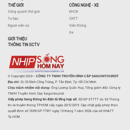
THẾ GIỚI
CÔNG NGHỆ - XE
Vòng quanh thế giới
KHCN
Tư liệu
CNTT
Người viễn xứ
Viễn thông
Xe
GIỚI THIỆU
THÔNG TIN SCTV
© Copyright 2019 –
CÔNG TY TNHH TRUYỀN HÌNH CÁP SAIGONTOURIST
Địa chỉ:
31-33 Đinh Công Tráng, P. Tân Định, Tp. Hồ Chí Minh.
Chịu trách nhiệm nội dung:
Ông Lương Quốc Huy, Tổng giám đốc Công ty
TNHH Truyền hình Cáp Saigontourist.
Giấy phép trang thông tin điện tử tổng hợp số:
33/GP-STTTT do Sở Thông
tin và truyền thông TPHCM cấp ngày 20/5/2019. Cập nhật giấy phép theo
quyết định số 7699/GP-TTĐT ngày 13 tháng 7 năm 2026 của sở VH&TT
Tp.HCM.