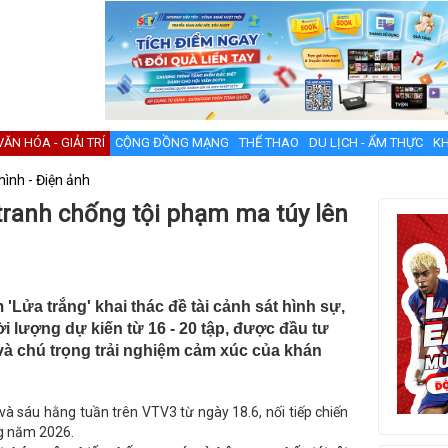
VĂN HÓA - GIẢI TRÍ
CỘNG ĐỒNG MẠNG
THỂ THAO
DU LỊCH - ẨM THỰC
KH
hình - Điện ảnh
tranh chống tội phạm ma túy lên
 'Lửa trắng' khai thác đề tài cảnh sát hình sự,
ời lượng dự kiến từ 16 - 20 tập, được đầu tư
 và chú trọng trải nghiệm cảm xúc của khán
và sáu hằng tuần trên VTV3 từ ngày 18.6, nối tiếp chiến
ng năm 2026.