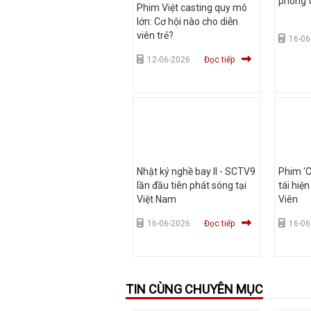
phòng 
Phim Việt casting quy mô
lớn: Cơ hội nào cho diễn
viên trẻ?
16-06
12-06-2026
Đọc tiếp
Nhật ký nghề bay II - SCTV9
Phim 'C
lần đầu tiên phát sóng tại
tái hiệ
Việt Nam
Viên
16-06-2026
Đọc tiếp
16-06
TIN CÙNG CHUYÊN MỤC