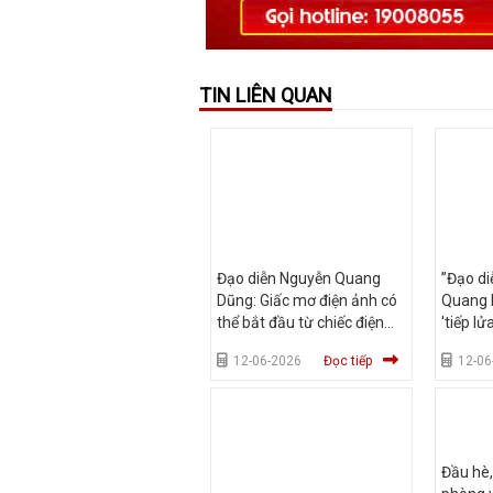
TIN LIÊN QUAN
Đạo diễn Nguyễn Quang
”Đạo di
Dũng: Giấc mơ điện ảnh có
Quang D
thể bắt đầu từ chiếc điện
'tiếp l
thoại
viên
12-06-2026
Đọc tiếp
12-06
Đầu hè,