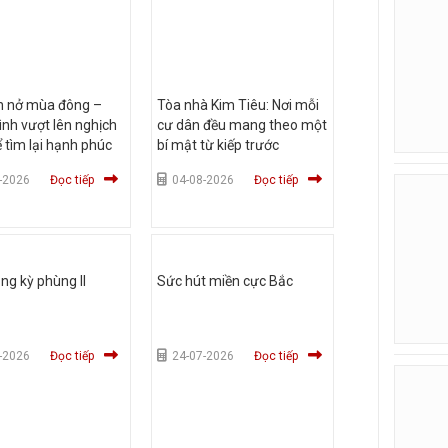
n nở mùa đông –
Tòa nhà Kim Tiêu: Nơi mỗi
ình vượt lên nghịch
cư dân đều mang theo một
 tìm lại hạnh phúc
bí mật từ kiếp trước
-2026
Đọc tiếp
04-08-2026
Đọc tiếp
g kỳ phùng II
Sức hút miền cực Bắc
-2026
Đọc tiếp
24-07-2026
Đọc tiếp