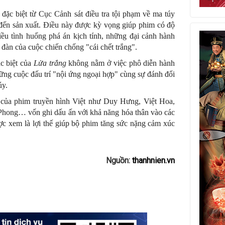
đặc biệt từ Cục Cảnh sát điều tra tội phạm về ma túy
đến sản xuất. Điều này được kỳ vọng giúp phim có độ
iều tình huống phá án kịch tính, những đại cảnh hành
àn của cuộc chiến chống "cái chết trắng".
c biệt của
Lửa trắng
không nằm ở việc phô diễn hành
hững cuộc đấu trí "nội ứng ngoại hợp" cùng sự đánh đổi
úy.
 của phim truyền hình Việt như Duy Hưng, Việt Hoa,
ng… vốn ghi dấu ấn với khả năng hóa thân vào các
ợc xem là lợi thế giúp bộ phim tăng sức nặng cảm xúc
Nguồn:
thanhnien.vn