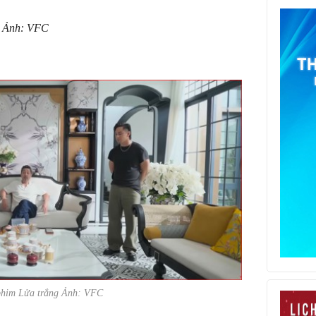
Ảnh: VFC
phim
Lửa trắng
Ảnh: VFC