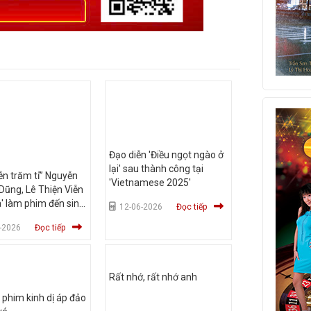
Đạo diễn 'Điều ngọt ngào ở
lại' sau thành công tại
ễn trăm tỉ” Nguyễn
'Vietnamese 2025'
ũng, Lê Thiện Viễn
ửa' làm phim đến sinh
12-06-2026
Đọc tiếp
-2026
Đọc tiếp
Rất nhớ, rất nhớ anh
 phim kinh dị áp đảo