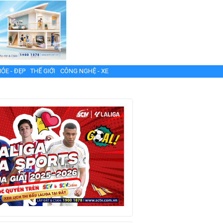
ỎE - ĐẸP
THẾ GIỚI
CÔNG NGHỆ - XE