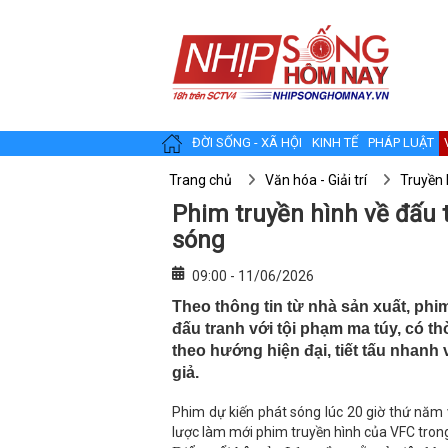
ĐỜI SỐNG - XÃ HỘI
KINH TẾ
PHÁP LUẬT
Trang chủ
Văn hóa - Giải trí
Truyền 
Phim truyền hình về đấu 
sóng
09:00 - 11/06/2026
Theo thông tin từ nhà sản xuất, phim
đấu tranh với tội phạm ma túy, có th
theo hướng hiện đại, tiết tấu nhanh
giả.
Phim dự kiến phát sóng lúc 20 giờ thứ năm 
lược làm mới phim truyền hình của VFC tro