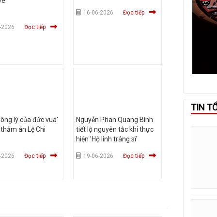
vé
16-06-2026
Đọc tiếp
-2026
Đọc tiếp
TIN T
ông lý của đức vua'
Nguyễn Phan Quang Bình
n thảm án Lệ Chi
tiết lộ nguyên tắc khi thực
hiện 'Hộ linh tráng sĩ'
-2026
Đọc tiếp
19-06-2026
Đọc tiếp