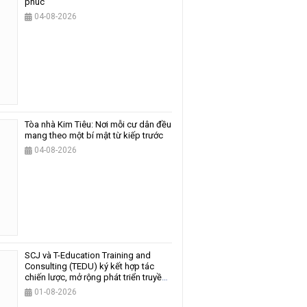
phúc
04-08-2026
Tòa nhà Kim Tiêu: Nơi mỗi cư dân đều
mang theo một bí mật từ kiếp trước
04-08-2026
SCJ và T-Education Training and
Consulting (TEDU) ký kết hợp tác
chiến lược, mở rộng phát triển truyền
thông và giáo dục
01-08-2026