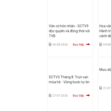
Ván cờ hôn nhân - SCTV9
Hoa vẫ
độc quyền và đồng thời với
Hành tr
TVB
cảnh để
06-08-2026
Đọc tiếp
04-08
Mưu dũn
SCTV3 Tháng 8: Trọn vẹn
mùa hè - Vững bước tự tin
27-07
27-07-2026
Đọc tiếp