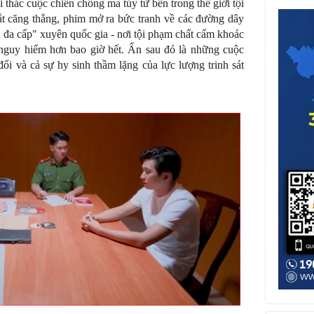
 thác cuộc chiến chống ma túy từ bên trong thế giới tội
t căng thẳng, phim mở ra bức tranh về các đường dây
n đa cấp" xuyên quốc gia - nơi tội phạm chất cấm khoác
 nguy hiểm hơn bao giờ hết. Ẩn sau đó là những cuộc
ổi và cả sự hy sinh thầm lặng của lực lượng trinh sát