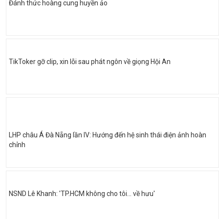
Đánh thức hoàng cung huyền ảo
TikToker gỡ clip, xin lỗi sau phát ngôn về giọng Hội An
LHP châu Á Đà Nẵng lần IV: Hướng đến hệ sinh thái điện ảnh hoàn
chỉnh
NSND Lê Khanh: 'TP.HCM không cho tôi… về hưu'