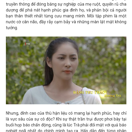
truyền thông để đóng băng sự nghiệp của mẹ ruột, quyến rũ cha
dượng để phá nát hạnh phúc gia đình họ, và phản bội cả người
bạn thân thiết nhất từng cưu mang mình. Mỗi tập phim là một
nước cờ cân não, đầy rẫy cạm bẫy và những màn lật mặt không
tưởng.
Nhưng, đỉnh cao của thù hận liệu có mang lại hạnh phúc, hay chỉ
là vực sâu của sự cô độc? Khi sự thật trần trụi được phơi bày tại
buổi họp báo chấn động, cũng là lúc Trà phải đối mặt với quả báo
nghiệt ngã nhất do chính mình tạo ra. Hấp dẫn đến từng phân