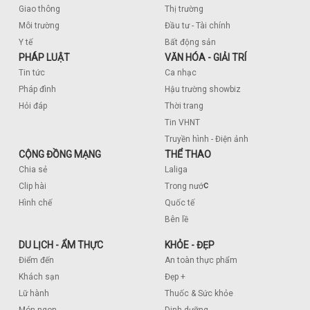
Giao thông
Thị trường
Môi trường
Đầu tư - Tài chính
Y tế
Bất động sản
PHÁP LUẬT
VĂN HÓA - GIẢI TRÍ
Tin tức
Ca nhạc
Pháp đình
Hậu trường showbiz
Hỏi đáp
Thời trang
Tin VHNT
Truyền hình - Điện ảnh
CỘNG ĐỒNG MẠNG
THỂ THAO
Chia sẻ
Laliga
c
Clip hài
Trong nướ
Hình chế
Quốc tế
Bên lề
DU LỊCH - ẨM THỰC
KHỎE - ĐẸP
Điểm đến
An toàn thực phẩm
Khách sạn
Đẹp +
Lữ hành
Thuốc & Sức khỏe