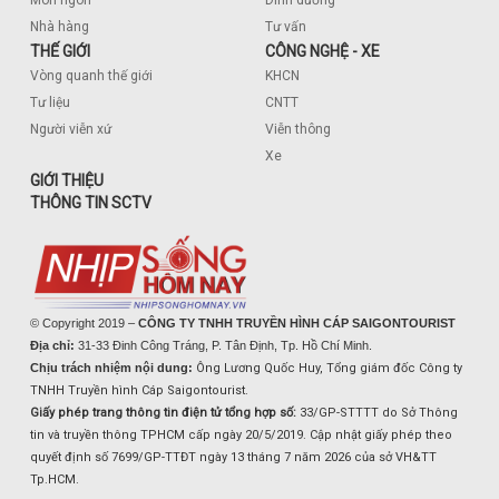
Món ngon
Dinh dưỡng
Nhà hàng
Tư vấn
THẾ GIỚI
CÔNG NGHỆ - XE
Vòng quanh thế giới
KHCN
Tư liệu
CNTT
Người viễn xứ
Viễn thông
Xe
GIỚI THIỆU
THÔNG TIN SCTV
© Copyright 2019 –
CÔNG TY TNHH TRUYỀN HÌNH CÁP SAIGONTOURIST
Địa chỉ:
31-33 Đinh Công Tráng, P. Tân Định, Tp. Hồ Chí Minh.
Chịu trách nhiệm nội dung:
Ông Lương Quốc Huy, Tổng giám đốc Công ty
TNHH Truyền hình Cáp Saigontourist.
Giấy phép trang thông tin điện tử tổng hợp số:
33/GP-STTTT do Sở Thông
tin và truyền thông TPHCM cấp ngày 20/5/2019. Cập nhật giấy phép theo
quyết định số 7699/GP-TTĐT ngày 13 tháng 7 năm 2026 của sở VH&TT
Tp.HCM.