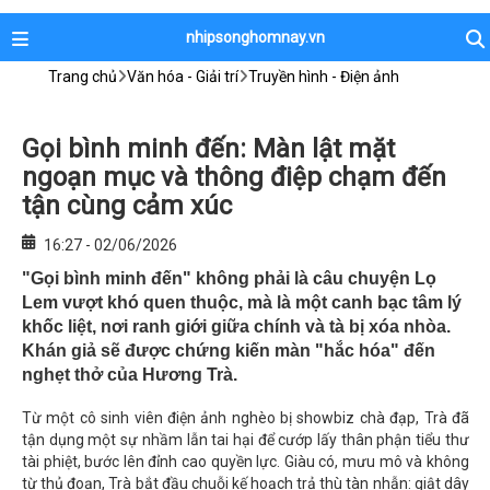
nhipsonghomnay.vn
Trang chủ
Văn hóa - Giải trí
Truyền hình - Điện ảnh
Gọi bình minh đến: Màn lật mặt
ngoạn mục và thông điệp chạm đến
tận cùng cảm xúc
16:27 - 02/06/2026
"Gọi bình minh đến" không phải là câu chuyện Lọ
Lem vượt khó quen thuộc, mà là một canh bạc tâm lý
khốc liệt, nơi ranh giới giữa chính và tà bị xóa nhòa.
Khán giả sẽ được chứng kiến màn "hắc hóa" đến
nghẹt thở của Hương Trà.
Từ một cô sinh viên điện ảnh nghèo bị showbiz chà đạp, Trà đã
tận dụng một sự nhầm lẫn tai hại để cướp lấy thân phận tiểu thư
tài phiệt, bước lên đỉnh cao quyền lực. Giàu có, mưu mô và không
từ thủ đoạn, Trà bắt đầu chuỗi kế hoạch trả thù tàn nhẫn: giật dây