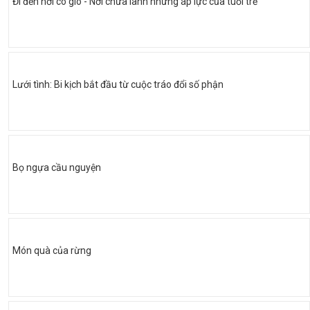
Đi đến nơi có gió - Nơi chữa lành những áp lực của tuổi trẻ
Lưới tình: Bi kịch bắt đầu từ cuộc tráo đổi số phận
Bọ ngựa cầu nguyện
Món quà của rừng