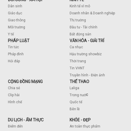
Dân sinh
Kinh tế vĩ mô
Giáo dục
Doanh nhân & Doanh nghiệp
Giao thông
Thị trường
Môi trường
Đầu tư - Tài chính
Y tế
Bất động sản
PHÁP LUẬT
VĂN HÓA - GIẢI TRÍ
Tin tức
Ca nhạc
Pháp đình
Hậu trường showbiz
Hỏi đáp
Thời trang
Tin VHNT
Truyền hình - Điện ảnh
CỘNG ĐỒNG MẠNG
THỂ THAO
Chia sẻ
Laliga
c
Clip hài
Trong nướ
Hình chế
Quốc tế
Bên lề
DU LỊCH - ẨM THỰC
KHỎE - ĐẸP
Điểm đến
An toàn thực phẩm