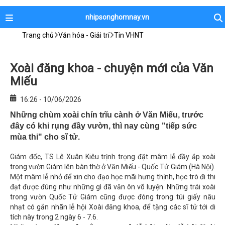
nhipsonghomnay.vn
Trang chủ
Văn hóa - Giải trí
Tin VHNT
Xoài đăng khoa - chuyện mới của Văn
Miếu
16:26 - 10/06/2026
Những chùm xoài chín trĩu cành ở Văn Miếu, trước
đây có khi rụng đầy vườn, thì nay cùng "tiếp sức
mùa thi" cho sĩ tử.
Giám đốc, TS Lê Xuân Kiêu trịnh trọng đặt mâm lễ đầy ắp xoài
trong vườn Giám lên bàn thờ ở Văn Miếu - Quốc Tử Giám (Hà Nội).
Một mâm lễ nhỏ để xin cho đạo học mãi hưng thịnh, học trò đi thi
đạt được đúng như những gì đã văn ôn võ luyện. Những trái xoài
trong vườn Quốc Tử Giám cũng được đóng trong túi giấy nâu
nhạt có gắn nhãn lễ hội Xoài đăng khoa, để tặng các sĩ tử tới di
tích này trong 2 ngày 6 - 7.6.