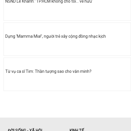
NSND Lê Khanh: 'TP.HCM không cho tôi… về hưu'
Dựng 'Mamma Mia!', người trẻ xây cộng đồng nhạc kịch
Từ vụ ca sĩ Tim: Thần tượng sao cho văn minh?
ĐỜI SỐNG - XÃ HỘI
KINH TẾ