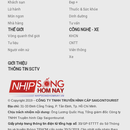
Khách sạn
Đẹp +
Lữ hành
Thuốc & Sức khỏe
Món ngon
Dinh dưỡng
Nhà hàng
Tư vấn
THẾ GIỚI
CÔNG NGHỆ - XE
Vòng quanh thế giới
KHCN
Tư liệu
CNTT
Người viễn xứ
Viễn thông
Xe
GIỚI THIỆU
THÔNG TIN SCTV
© Copyright 2019 –
CÔNG TY TNHH TRUYỀN HÌNH CÁP SAIGONTOURIST
Địa chỉ:
31-33 Đinh Công Tráng, P. Tân Định, Tp. Hồ Chí Minh.
Chịu trách nhiệm nội dung:
Ông Lương Quốc Huy, Tổng giám đốc Công ty
TNHH Truyền hình Cáp Saigontourist.
Giấy phép trang thông tin điện tử tổng hợp số:
33/GP-STTTT do Sở Thông
tin và truyền thông TPHCM cấp ngày 20/5/2019. Cập nhật giấy phép theo