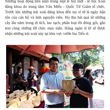
Những hoạt động trên nằm trong một lễ hội mới - lễ hội Xoài
đăng khoa do trung tâm Văn Miếu - Quốc Tử Giám tổ chức.
Trước khi những trái xoài đăng khoa đến tay sĩ tử là ngày bận
rộn của cán bộ và tình nguyện viên. Họ thu hái quả từ những
cây lâu năm trong di tích, lau sạch, phân loại rồi đóng gói, gắn
tem cùng những lời chúc may mắn. Hàng ngàn sĩ tử sẽ được
nhận những trái xoài này tại khu vực vườn bia Tiến sĩ.