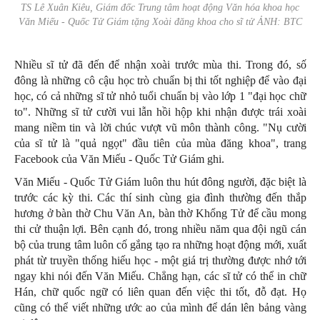
TS Lê Xuân Kiêu, Giám đốc Trung tâm hoạt động Văn hóa khoa học
Văn Miếu - Quốc Tử Giám tặng Xoài đăng khoa cho sĩ tử ẢNH: BTC
Nhiều sĩ tử đã đến để nhận xoài trước mùa thi. Trong đó, số
đông là những cô cậu học trò chuẩn bị thi tốt nghiệp để vào đại
học, có cả những sĩ tử nhỏ tuổi chuẩn bị vào lớp 1 "đại học chữ
to". Những sĩ tử cười vui lẫn hồi hộp khi nhận được trái xoài
mang niềm tin và lời chúc vượt vũ môn thành công. "Nụ cười
của sĩ tử là "quả ngọt" đầu tiên của mùa đăng khoa", trang
Facebook của Văn Miếu - Quốc Tử Giám ghi.
Văn Miếu - Quốc Tử Giám luôn thu hút đông người, đặc biệt là
trước các kỳ thi. Các thí sinh cùng gia đình thường đến thắp
hương ở bàn thờ Chu Văn An, bàn thờ Khổng Tử để cầu mong
thi cử thuận lợi. Bên cạnh đó, trong nhiều năm qua đội ngũ cán
bộ của trung tâm luôn cố gắng tạo ra những hoạt động mới, xuất
phát từ truyền thống hiếu học - một giá trị thường được nhớ tới
ngay khi nói đến Văn Miếu. Chẳng hạn, các sĩ tử có thể in chữ
Hán, chữ quốc ngữ có liên quan đến việc thi tốt, đỗ đạt. Họ
cũng có thể viết những ước ao của mình để dán lên bảng vàng