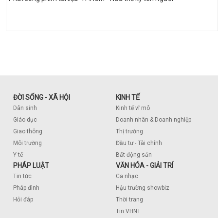
ĐỜI SỐNG - XÃ HỘI
KINH TẾ
Dân sinh
Kinh tế vĩ mô
Giáo dục
Doanh nhân & Doanh nghiệp
Giao thông
Thị trường
Môi trường
Đầu tư - Tài chính
Y tế
Bất động sản
PHÁP LUẬT
VĂN HÓA - GIẢI TRÍ
Tin tức
Ca nhạc
Pháp đình
Hậu trường showbiz
Hỏi đáp
Thời trang
Tin VHNT