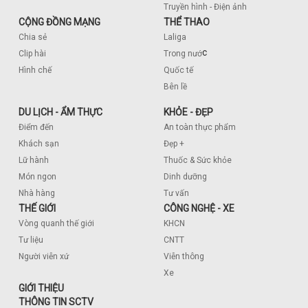
Truyền hình - Điện ảnh
CỘNG ĐỒNG MẠNG
THỂ THAO
Chia sẻ
Laliga
c
Clip hài
Trong nướ
Hình chế
Quốc tế
Bên lề
DU LỊCH - ẨM THỰC
KHỎE - ĐẸP
Điểm đến
An toàn thực phẩm
Khách sạn
Đẹp +
Lữ hành
Thuốc & Sức khỏe
Món ngon
Dinh dưỡng
Nhà hàng
Tư vấn
THẾ GIỚI
CÔNG NGHỆ - XE
Vòng quanh thế giới
KHCN
Tư liệu
CNTT
Người viễn xứ
Viễn thông
Xe
GIỚI THIỆU
THÔNG TIN SCTV