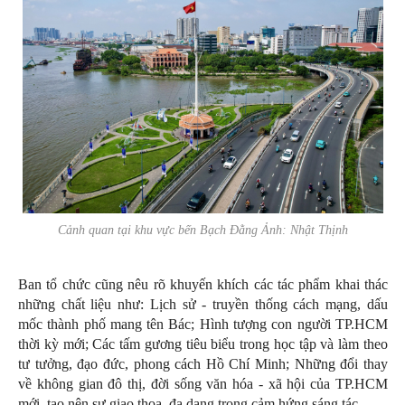
Cảnh quan tại khu vực bến Bạch Đằng Ảnh: Nhật Thịnh
Ban tổ chức cũng nêu rõ khuyến khích các tác phẩm khai thác
những chất liệu như: Lịch sử - truyền thống cách mạng, dấu
mốc thành phố mang tên Bác; Hình tượng con người TP.HCM
thời kỳ mới; Các tấm gương tiêu biểu trong học tập và làm theo
tư tưởng, đạo đức, phong cách Hồ Chí Minh; Những đổi thay
về không gian đô thị, đời sống văn hóa - xã hội của TP.HCM
mới, tạo nên sự giao thoa, đa dạng trong cảm hứng sáng tác.