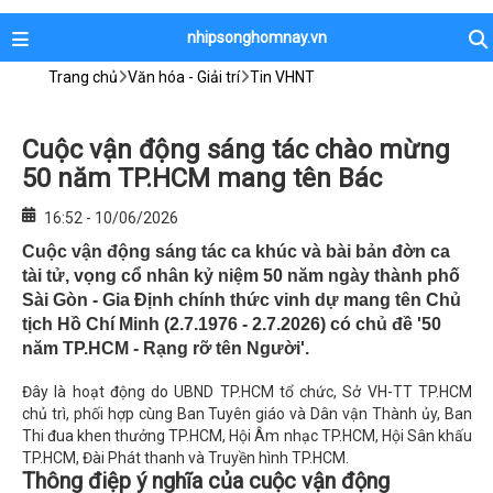
nhipsonghomnay.vn
Trang chủ
Văn hóa - Giải trí
Tin VHNT
Cuộc vận động sáng tác chào mừng
50 năm TP.HCM mang tên Bác
16:52 - 10/06/2026
Cuộc vận động sáng tác ca khúc và bài bản đờn ca
tài tử, vọng cổ nhân kỷ niệm 50 năm ngày thành phố
Sài Gòn - Gia Định chính thức vinh dự mang tên Chủ
tịch Hồ Chí Minh (2.7.1976 - 2.7.2026) có chủ đề '50
năm TP.HCM - Rạng rỡ tên Người'.
Đây là hoạt động do UBND TP.HCM tổ chức, Sở VH-TT TP.HCM
chủ trì, phối hợp cùng Ban Tuyên giáo và Dân vận Thành ủy, Ban
Thi đua khen thưởng TP.HCM, Hội Âm nhạc TP.HCM, Hội Sân khấu
TP.HCM, Đài Phát thanh và Truyền hình TP.HCM.
Thông điệp ý nghĩa của cuộc vận động