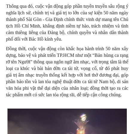
Thông qua đó, cuộc vận động góp phần tuyên truyền sâu rộng ý
nghĩa lịch sử, chính trị và giá trị to lớn của sự kiện 50 năm ngày
thành phố Sài Gòn - Gia Định chính thức vinh dự mang tên Chủ
tịch Hồ Chí Minh, khẳng định niềm tự hào, trách nhiệm và tình
cảm thiêng liêng của Đảng bộ, chính quyền và nhân dân thành
phố đối với Bác Hồ kính yêu.
Đồng thời, cuộc vận động còn khắc họa hành trình 50 năm xây
dựng, bảo vệ và phát triển TP.HCM như một “Bản hùng ca rạng
rỡ tên Người” thông qua ngôn ngữ âm nhạc, với trọng tâm là thể
loại ca khúc và bài bản đờn ca tài tử, vọng cổ, từ đó phát huy
giá trị âm nhạc truyền thống kết hợp với hơi thở đương đại, góp
phần bảo tồn và lan tỏa nghệ thuật đờn ca tài tử Nam bộ, di sản
văn hóa phi vật thể đại diện của nhân loại; đồng thời tạo ra các
tác phẩm mới có sức lan tỏa rộng rãi, dễ tiếp cận công chúng.