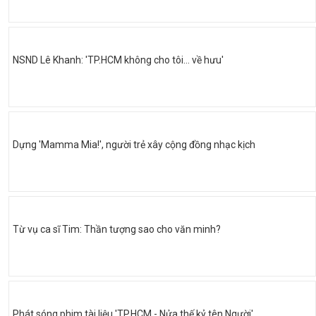
NSND Lê Khanh: 'TP.HCM không cho tôi… về hưu'
Dựng 'Mamma Mia!', người trẻ xây cộng đồng nhạc kịch
Từ vụ ca sĩ Tim: Thần tượng sao cho văn minh?
Phát sóng phim tài liệu 'TP.HCM - Nửa thế kỷ tên Người'