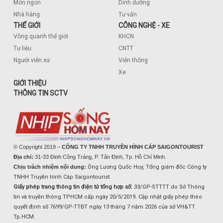
Món ngon
Dinh dưỡng
Nhà hàng
Tư vấn
THẾ GIỚI
CÔNG NGHỆ - XE
Vòng quanh thế giới
KHCN
Tư liệu
CNTT
Người viễn xứ
Viễn thông
Xe
GIỚI THIỆU
THÔNG TIN SCTV
© Copyright 2019 –
CÔNG TY TNHH TRUYỀN HÌNH CÁP SAIGONTOURIST
Địa chỉ:
31-33 Đinh Công Tráng, P. Tân Định, Tp. Hồ Chí Minh.
Chịu trách nhiệm nội dung:
Ông Lương Quốc Huy, Tổng giám đốc Công ty
TNHH Truyền hình Cáp Saigontourist.
Giấy phép trang thông tin điện tử tổng hợp số:
33/GP-STTTT do Sở Thông
tin và truyền thông TPHCM cấp ngày 20/5/2019. Cập nhật giấy phép theo
quyết định số 7699/GP-TTĐT ngày 13 tháng 7 năm 2026 của sở VH&TT
Tp.HCM.