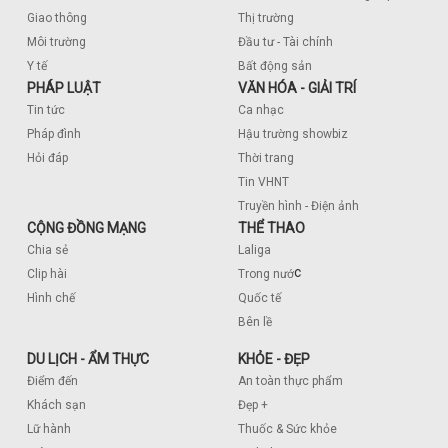
Giao thông
Thị trường
Môi trường
Đầu tư - Tài chính
Y tế
Bất động sản
PHÁP LUẬT
VĂN HÓA - GIẢI TRÍ
Tin tức
Ca nhạc
Pháp đình
Hậu trường showbiz
Hỏi đáp
Thời trang
Tin VHNT
Truyền hình - Điện ảnh
CỘNG ĐỒNG MẠNG
THỂ THAO
Chia sẻ
Laliga
c
Clip hài
Trong nướ
Hình chế
Quốc tế
Bên lề
DU LỊCH - ẨM THỰC
KHỎE - ĐẸP
Điểm đến
An toàn thực phẩm
Khách sạn
Đẹp +
Lữ hành
Thuốc & Sức khỏe