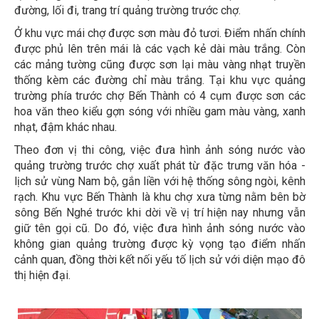
đường, lối đi, trang trí quảng trường trước chợ.
Ở khu vực mái chợ được sơn màu đỏ tươi. Điểm nhấn chính
được phủ lên trên mái là các vạch kẻ dài màu trắng. Còn
các mảng tường cũng được sơn lại màu vàng nhạt truyền
thống kèm các đường chỉ màu trắng. Tại khu vực quảng
trường phía trước chợ Bến Thành có 4 cụm được sơn các
hoa văn theo kiểu gợn sóng với nhiều gam màu vàng, xanh
nhạt, đậm khác nhau.
Theo đơn vị thi công, việc đưa hình ảnh sóng nước vào
quảng trường trước chợ xuất phát từ đặc trưng văn hóa -
lịch sử vùng Nam bộ, gắn liền với hệ thống sông ngòi, kênh
rạch. Khu vực Bến Thành là khu chợ xưa từng nằm bên bờ
sông Bến Nghé trước khi dời về vị trí hiện nay nhưng vẫn
giữ tên gọi cũ. Do đó, việc đưa hình ảnh sóng nước vào
không gian quảng trường được kỳ vọng tạo điểm nhấn
cảnh quan, đồng thời kết nối yếu tố lịch sử với diện mạo đô
thị hiện đại.