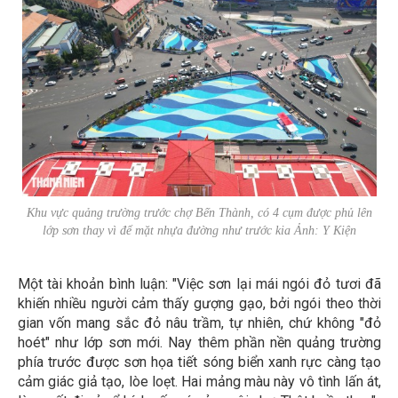
Khu vực quảng trường trước chợ Bến Thành, có 4 cụm được phủ lên
lớp sơn thay vì để mặt nhựa đường như trước kia Ảnh: Y Kiện
Một tài khoản bình luận: "Việc sơn lại mái ngói đỏ tươi đã
khiến nhiều người cảm thấy gượng gạo, bởi ngói theo thời
gian vốn mang sắc đỏ nâu trầm, tự nhiên, chứ không "đỏ
hoét" như lớp sơn mới. Nay thêm phần nền quảng trường
phía trước được sơn họa tiết sóng biển xanh rực càng tạo
cảm giác giả tạo, lòe loẹt. Hai mảng màu này vô tình lấn át,