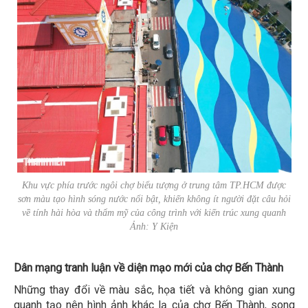
Khu vực phía trước ngôi chợ biểu tượng ở trung tâm TP.HCM được
sơn màu tạo hình sóng nước nổi bật, khiến không ít người đặt câu hỏi
về tính hài hòa và thẩm mỹ của công trình với kiến trúc xung quanh
Ảnh: Y Kiện
Dân mạng tranh luận về diện mạo mới của chợ Bến Thành
Những thay đổi về màu sắc, họa tiết và không gian xung
quanh tạo nên hình ảnh khác lạ của chợ Bến Thành, song