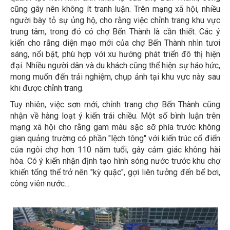
cũng gây nên không ít tranh luận. Trên mạng xã hội, nhiều
người bày tỏ sự ủng hộ, cho rằng việc chỉnh trang khu vực
trung tâm, trong đó có chợ Bến Thành là cần thiết. Các ý
kiến cho rằng diện mạo mới của chợ Bến Thành nhìn tươi
sáng, nổi bật, phù hợp với xu hướng phát triển đô thị hiện
đại. Nhiều người dân và du khách cũng thể hiện sự háo hức,
mong muốn đến trải nghiệm, chụp ảnh tại khu vực này sau
khi được chỉnh trang.
Tuy nhiên, việc sơn mới, chỉnh trang chợ Bến Thành cũng
nhận về hàng loạt ý kiến trái chiều. Một số bình luận trên
mạng xã hội cho rằng gam màu sặc sỡ phía trước không
gian quảng trường có phần "lệch tông" với kiến trúc cổ điển
của ngôi chợ hơn 110 năm tuổi, gây cảm giác không hài
hòa. Có ý kiến nhận định tạo hình sóng nước trước khu chợ
khiến tổng thể trở nên "kỳ quặc", gợi liên tưởng đến bể bơi,
công viên nước...