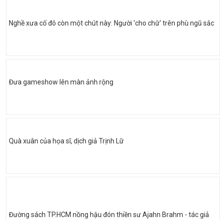
Nghề xưa cố đô còn một chút này: Người 'cho chữ' trên phù ngũ sắc
Đưa gameshow lên màn ảnh rộng
Quà xuân của họa sĩ, dịch giả Trịnh Lữ
Đường sách TP.HCM nồng hậu đón thiền sư Ajahn Brahm - tác giả