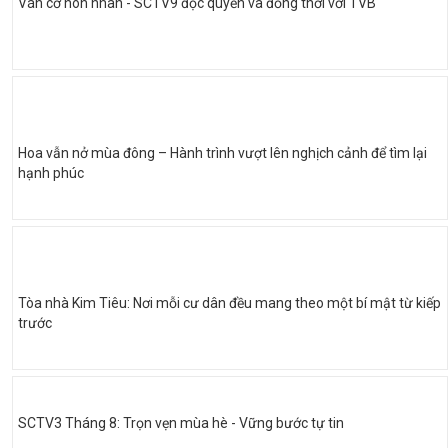
Ván cờ hôn nhân - SCTV9 độc quyền và đồng thời với TVB
Hoa vẫn nở mùa đông – Hành trình vượt lên nghịch cảnh để tìm lại
hạnh phúc
Tòa nhà Kim Tiêu: Nơi mỗi cư dân đều mang theo một bí mật từ kiếp
trước
SCTV3 Tháng 8: Trọn vẹn mùa hè - Vững bước tự tin