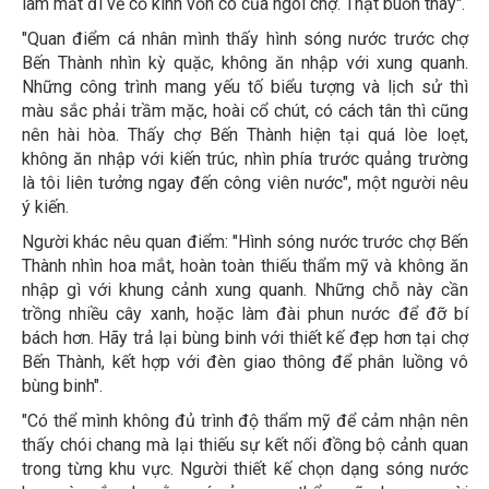
làm mất đi vẻ cổ kính vốn có của ngôi chợ. Thật buồn thay".
"Quan điểm cá nhân mình thấy hình sóng nước trước chợ
Bến Thành nhìn kỳ quặc, không ăn nhập với xung quanh.
Những công trình mang yếu tố biểu tượng và lịch sử thì
màu sắc phải trầm mặc, hoài cổ chút, có cách tân thì cũng
nên hài hòa. Thấy chợ Bến Thành hiện tại quá lòe loẹt,
không ăn nhập với kiến trúc, nhìn phía trước quảng trường
là tôi liên tưởng ngay đến công viên nước", một người nêu
ý kiến.
Người khác nêu quan điểm: "Hình sóng nước trước chợ Bến
Thành nhìn hoa mắt, hoàn toàn thiếu thẩm mỹ và không ăn
nhập gì với khung cảnh xung quanh. Những chỗ này cần
trồng nhiều cây xanh, hoặc làm đài phun nước để đỡ bí
bách hơn. Hãy trả lại bùng binh với thiết kế đẹp hơn tại chợ
Bến Thành, kết hợp với đèn giao thông để phân luồng vô
bùng binh".
"Có thể mình không đủ trình độ thẩm mỹ để cảm nhận nên
thấy chói chang mà lại thiếu sự kết nối đồng bộ cảnh quan
trong từng khu vực. Người thiết kế chọn dạng sóng nước