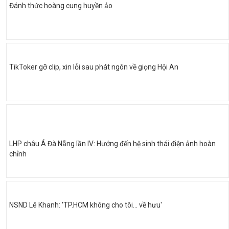
Đánh thức hoàng cung huyền ảo
TikToker gỡ clip, xin lỗi sau phát ngôn về giọng Hội An
LHP châu Á Đà Nẵng lần IV: Hướng đến hệ sinh thái điện ảnh hoàn
chỉnh
NSND Lê Khanh: 'TP.HCM không cho tôi… về hưu'