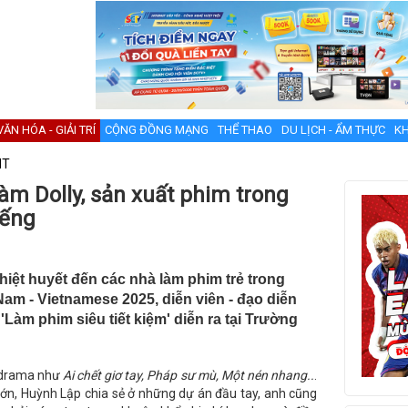
VĂN HÓA - GIẢI TRÍ
CỘNG ĐỒNG MẠNG
THỂ THAO
DU LỊCH - ẨM THỰC
KH
NT
àm Dolly, sản xuất phim trong
iếng
ệt huyết đến các nhà làm phim trẻ trong
am - Vietnamese 2025, diễn viên - đạo diễn
Làm phim siêu tiết kiệm' diễn ra tại Trường
b-drama như
Ai chết giơ tay, Pháp sư mù, Một nén nhang..
.
lớn, Huỳnh Lập chia sẻ ở những dự án đầu tay, anh cũng