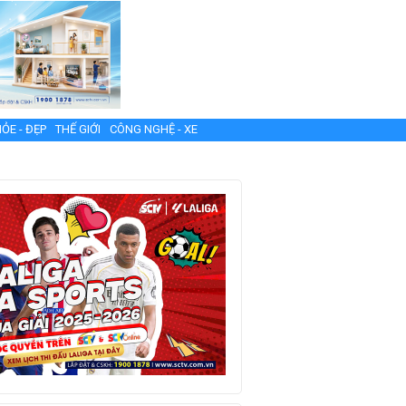
ỎE - ĐẸP
THẾ GIỚI
CÔNG NGHỆ - XE