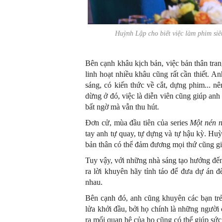
Huỳnh Lập cho biết việc làm phim s
Bên cạnh khâu kịch bản, việc bản thân tran
linh hoạt nhiều khâu cũng rất cần thiết. 
sáng, có kiến thức về cắt, dựng phim... n
dừng ở đó, việc là diễn viên cũng giúp anh 
bất ngờ mà vẫn thu hút.
Đơn cử, mùa đầu tiên của series
Một nén 
tay anh tự quay, tự dựng và tự hậu kỳ. Huỳ
bản thân có thể đảm đương mọi thứ cũng giú
Tuy vậy, với những nhà sáng tạo hướng đến
ra lời khuyên hãy tỉnh táo để đưa dự án
nhau.
Bên cạnh đó, anh cũng khuyên các bạn tr
lửa khởi đầu, bởi họ chính là những người
ra mối quan hệ của họ cũng có thể giúp sức