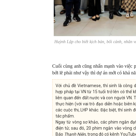
Huỳnh Lập cho biết kịch bản, bối cảnh, nhân 
Cuối cùng anh cũng nhấn mạnh vào việc p
bởi lẽ phải như vậy thì dự án mới có khả n
Với chủ đề Vietnamese, thí sinh là công 
hợp pháp tại VN từ 15 tuổi trở lên có thể k
liên quan đến đất nước và con người VN. 
thực hiện (với vai trò đạo diễn hoặc biên 
các cuộc thi, LHP khác. Đặc biệt, thí sin
tác phẩm.
Ngay từ vòng sơ khảo, các phim ngắn đạ
điện tử; sau đó, 20 phim ngắn vào vòng c
Báo
Thanh Niên
, trong đó có kênh YouTube