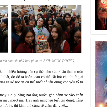
 hữu ích cho các nhà làm phim trẻ ẢNH: NGỌC DƯƠNG
 đưa ra nhiều hướng dẫn cụ thể, như các khâu thuê mướn
í nhất, do đó ta hoàn toàn có thể cắt bớt chi phí ở giai
ưa ra kế hoạch cụ thể nhất để tận dụng các yếu tố tự
 thay Dolly bằng hai ống nước, gắn bánh xe vào chân
cú máy mượt mà. Hay ánh sáng nếu biết tận dụng, nắng
 hợp lý, thì kinh phí cũng sẽ giảm đáng kể...