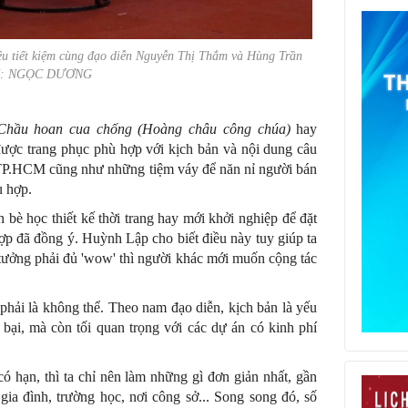
u tiết kiệm
cùng đạo diễn Nguyễn Thị Thắm và Hùng Trần
: NGỌC DƯƠNG
Chầu hoan cua chống (Hoàng châu công chúa)
hay
 được trang phục phù hợp với kịch bản và nội dung câu
, TP.HCM cũng như những tiệm váy để năn nỉ người bán
ù hợp.
 bè học thiết kế thời trang hay mới khởi nghiệp để đặt
hợp đã đồng ý. Huỳnh Lập cho biết điều này tuy giúp ta
ý tưởng phải đủ 'wow' thì người khác mới muốn cộng tác
 phải là không thể. Theo nam đạo diễn, kịch bản là yếu
bại, mà còn tối quan trọng với các dự án có kinh phí
 hạn, thì ta chỉ nên làm những gì đơn giản nhất, gần
 gia đình, trường học, nơi công sở... Song song đó, số