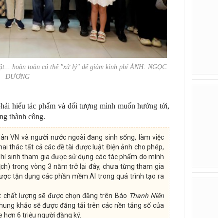
vật... hoàn toàn có thể "xử lý" để giảm kinh phí ẢNH: NGỌC
DƯƠNG
hải hiểu tác phẩm và đối tượng mình muốn hướng tới,
ăng thành công.
dân VN và người nước ngoài đang sinh sống, làm việc
hai thác tất cả các đề tài được luật Điện ảnh cho phép,
Thí sinh tham gia được sử dụng các tác phẩm do mình
kịch) trong vòng 3 năm trở lại đây, chưa từng tham gia
h được tận dụng các phần mềm AI trong quá trình tạo ra
t chất lượng sẽ được chọn đăng trên Báo
Thanh Niên
hung khảo sẽ được đăng tải trên các nền tảng số của
 hơn 6 triệu người đăng ký.