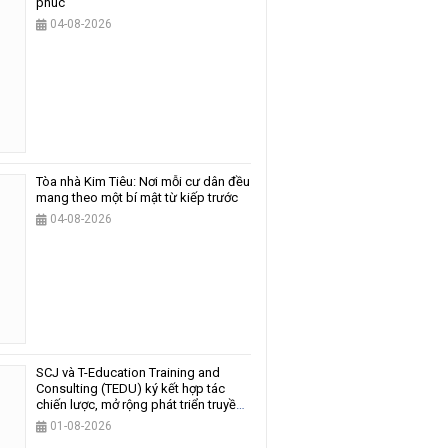
phúc
04-08-2026
Tòa nhà Kim Tiêu: Nơi mỗi cư dân đều
mang theo một bí mật từ kiếp trước
04-08-2026
SCJ và T-Education Training and
Consulting (TEDU) ký kết hợp tác
chiến lược, mở rộng phát triển truyền
thông và giáo dục
01-08-2026