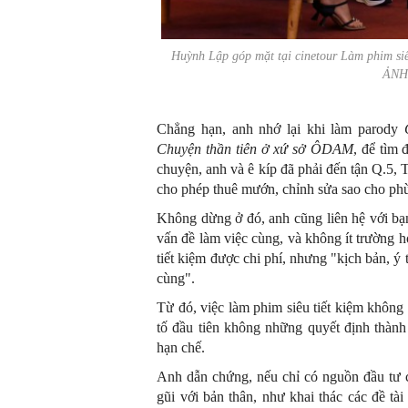
Huỳnh Lập góp mặt tại cinetour L
àm phim siê
ẢNH
Chẳng hạn, anh nhớ lại khi làm parody
Chuyện thần tiên ở xứ sở ÔDAM
, để tìm
chuyện, anh và ê kíp đã phải đến tận Q.5
cho phép thuê mướn, chỉnh sửa sao cho ph
Không dừng ở đó, anh cũng liên hệ với bạn
vấn đề làm việc cùng, và không ít trường 
tiết kiệm được chi phí, nhưng "kịch bản, 
cùng".
Từ đó, việc làm phim siêu tiết kiệm không
tố đầu tiên không những quyết định thành 
hạn chế.
Anh dẫn chứng, nếu chỉ có nguồn đầu tư có
gũi với bản thân, như khai thác các đề tài