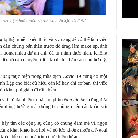
iêu tiết kiệm hoàn toàn có thể Ảnh: NGỌC DƯƠNG
g bị thật nhiều kiến thức và kỹ năng để có thể làm việc
Anh dẫn chứng bản thân trước đó từng làm make-up, ánh
ên trong nhiều dự án anh đã tự mình thực hiện. Không
hiểu rõ câu chuyện, triển khai kịch bản sao cho hợp lý,
nhang
thực hiện trong mùa dịch Covid-19 cũng do một
nh Lập cho biết dù hiểu cặn kẽ hay chỉ cơ bản, thì việc
p kinh phí giảm đi rất nhiều.
 vai trò đa nhiệm, nhà làm phim
Nhà gia tiên
cũng đưa
 đến đúng hướng mà không bị chồng chéo các khâu với
ẻ hãy tìm các cộng sự cũng có chung đam mê và ngọn
 cùng khát khao học hỏi và nỗ lực không ngừng. Ngoài
 khá nhiều cho quá trình thực hiện dự án.