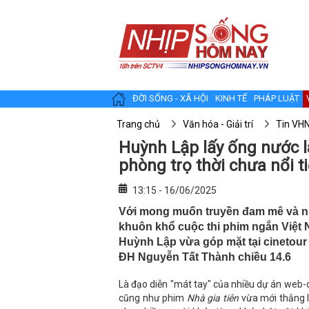
ĐỜI SỐNG - XÃ HỘI
KINH TẾ
PHÁP LUẬT
Trang chủ
Văn hóa - Giải trí
Tin VH
Huỳnh Lập lấy ống nước l
phòng trọ thời chưa nổi t
13:15 - 16/06/2025
Với mong muốn truyền đam mê và nhi
khuôn khổ cuộc thi phim ngắn Việt N
Huỳnh Lập vừa góp mặt tại cinetour '
ĐH Nguyễn Tất Thành chiều 14.6
Là đạo diễn "mát tay" của nhiều dự án we
cũng như phim
Nhà gia tiên
vừa mới thắng 