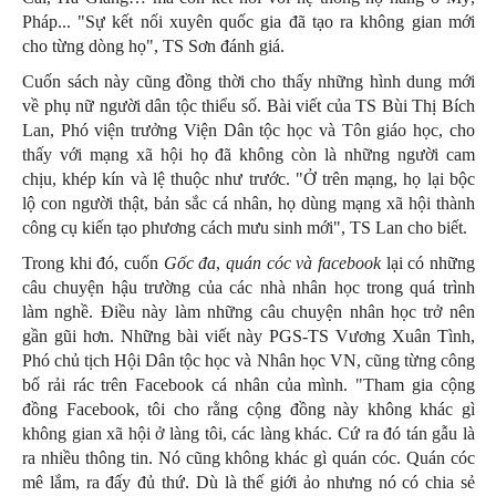
Pháp... "Sự kết nối xuyên quốc gia đã tạo ra không gian mới
cho từng dòng họ", TS Sơn đánh giá.
Cuốn sách này cũng đồng thời cho thấy những hình dung mới
về phụ nữ người dân tộc thiểu số. Bài viết của TS Bùi Thị Bích
Lan, Phó viện trưởng Viện Dân tộc học và Tôn giáo học, cho
thấy với mạng xã hội họ đã không còn là những người cam
chịu, khép kín và lệ thuộc như trước. "Ở trên mạng, họ lại bộc
lộ con người thật, bản sắc cá nhân, họ dùng mạng xã hội thành
công cụ kiến tạo phương cách mưu sinh mới", TS Lan cho biết.
Trong khi đó, cuốn
Gốc đa
,
quán cóc và facebook
lại có những
câu chuyện hậu trường của các nhà nhân học trong quá trình
làm nghề. Điều này làm những câu chuyện nhân học trở nên
gần gũi hơn. Những bài viết này PGS-TS Vương Xuân Tình,
Phó chủ tịch Hội Dân tộc học và Nhân học VN, cũng từng công
bố rải rác trên Facebook cá nhân của mình. "Tham gia cộng
đồng Facebook, tôi cho rằng cộng đồng này không khác gì
không gian xã hội ở làng tôi, các làng khác. Cứ ra đó tán gẫu là
ra nhiều thông tin. Nó cũng không khác gì quán cóc. Quán cóc
mê lắm, ra đấy đủ thứ. Dù là thế giới ảo nhưng nó có chia sẻ