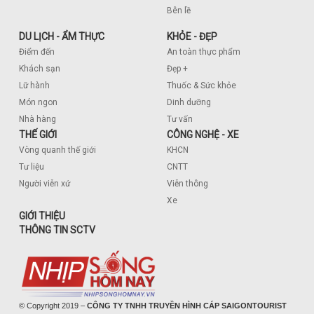
Bên lề
DU LỊCH - ẨM THỰC
KHỎE - ĐẸP
Điểm đến
An toàn thực phẩm
Khách sạn
Đẹp +
Lữ hành
Thuốc & Sức khỏe
Món ngon
Dinh dưỡng
Nhà hàng
Tư vấn
THẾ GIỚI
CÔNG NGHỆ - XE
Vòng quanh thế giới
KHCN
Tư liệu
CNTT
Người viễn xứ
Viễn thông
Xe
GIỚI THIỆU
THÔNG TIN SCTV
© Copyright 2019 –
CÔNG TY TNHH TRUYỀN HÌNH CÁP SAIGONTOURIST