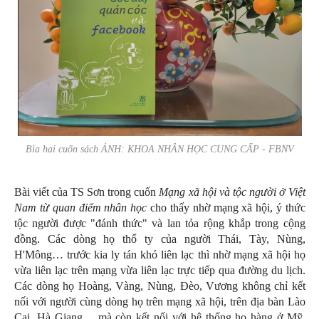
Bìa hai cuốn sách ẢNH: KHOA NHÂN HỌC CUNG CẤP - FBNV
Bài viết của TS Sơn trong cuốn
Mạng xã hội và tộc người ở Việt
Nam từ quan điểm nhân học
cho thấy nhờ mạng xã hội, ý thức
tộc người được "đánh thức" và lan tỏa rộng khắp trong cộng
đồng. Các dòng họ thổ ty của người Thái, Tày, Nùng,
H'Mông… trước kia ly tán khó liên lạc thì nhờ mạng xã hội họ
vừa liên lạc trên mạng vừa liên lạc trực tiếp qua đường du lịch.
Các dòng họ Hoàng, Vàng, Nùng, Đèo, Vương không chỉ kết
nối với người cùng dòng họ trên mạng xã hội, trên địa bàn Lào
Cai, Hà Giang… mà còn kết nối với hệ thống họ hàng ở Mỹ,