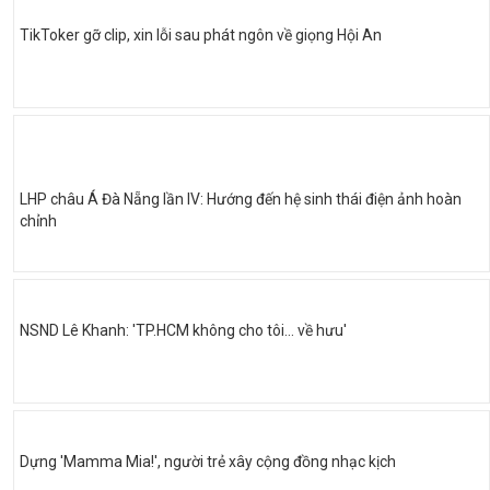
TikToker gỡ clip, xin lỗi sau phát ngôn về giọng Hội An
LHP châu Á Đà Nẵng lần IV: Hướng đến hệ sinh thái điện ảnh hoàn
chỉnh
NSND Lê Khanh: 'TP.HCM không cho tôi… về hưu'
Dựng 'Mamma Mia!', người trẻ xây cộng đồng nhạc kịch