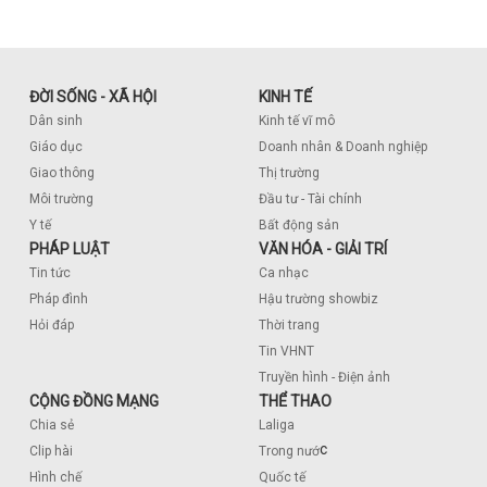
ĐỜI SỐNG - XÃ HỘI
KINH TẾ
Dân sinh
Kinh tế vĩ mô
Giáo dục
Doanh nhân & Doanh nghiệp
Giao thông
Thị trường
Môi trường
Đầu tư - Tài chính
Y tế
Bất động sản
PHÁP LUẬT
VĂN HÓA - GIẢI TRÍ
Tin tức
Ca nhạc
Pháp đình
Hậu trường showbiz
Hỏi đáp
Thời trang
Tin VHNT
Truyền hình - Điện ảnh
CỘNG ĐỒNG MẠNG
THỂ THAO
Chia sẻ
Laliga
c
Clip hài
Trong nướ
Hình chế
Quốc tế